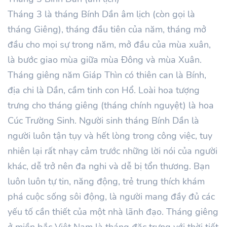
Tháng
3
là tháng Bính
Dần âm lịch (còn gọi là
tháng Giêng), tháng đầu tiên của năm, tháng mở
đầu cho mọi sự trong năm, mở đầu của mùa xuân,
là bước giao mùa giữa mùa Đông và mùa Xuân.
Tháng giêng năm
Giáp Thìn
có thiên can là
Bính
,
địa chi là Dần, cầm tinh con Hổ. Loài hoa tượng
trưng cho tháng giêng (tháng chính nguyệt) là hoa
Cúc Trường Sinh. Người sinh tháng
Bính
Dần là
người luôn tận tụy và hết lòng trong công việc, tuy
nhiên lại rất nhạy cảm trước những lời nói của người
khác, dễ trở nên đa nghi và dễ bị tổn thương. Bạn
luôn luôn tự tin, năng động, trẻ trung thích khám
phá cuộc sống sôi động, là người mang đầy đủ các
yếu tố cần thiết của một nhà lãnh đạo. Tháng giêng
ở miền bắc Việt Nam là tháng đặc trưng với thời tiết