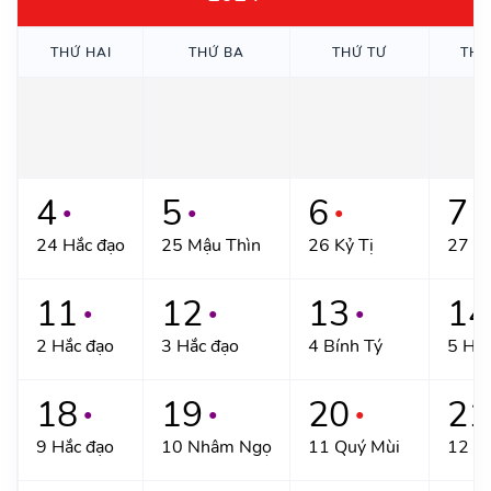
THỨ HAI
THỨ BA
THỨ TƯ
THỨ
4
5
6
7
●
●
●
●
24 Hắc đạo
25 Mậu Thìn
26 Kỷ Tị
27 H
11
12
13
14
●
●
●
2 Hắc đạo
3 Hắc đạo
4 Bính Tý
5 Hắc
18
19
20
21
●
●
●
9 Hắc đạo
10 Nhâm Ngọ
11 Quý Mùi
12 H