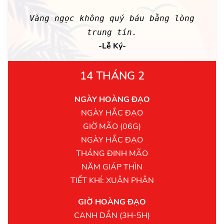
Vàng ngọc không quý báu bằng lòng
trung tín.
-Lễ Ký-
14 THÁNG 2
NGÀY HOÀNG ĐẠO
NGÀY HẮC ĐẠO
GIỜ MÃO (06G)
NGÀY HẮC ĐẠO
THÁNG ĐINH MÃO
NĂM GIÁP THÌN
TIẾT KHÍ: XUÂN PHÂN
GIỜ HOÀNG ĐẠO
CANH DẦN (3H-5H)