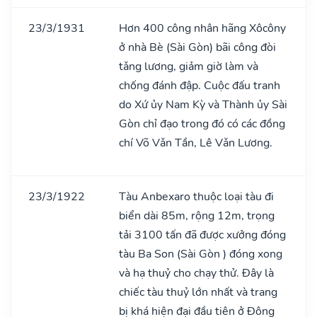
23/3/1931
Hơn 400 công nhân hãng Xôcôny
ở nhà Bè (Sài Gòn) bãi công đòi
tǎng lương, giảm giờ làm và
chống đánh đập. Cuộc đấu tranh
do Xứ ủy Nam Kỳ và Thành ủy Sài
Gòn chỉ đạo trong đó có các đồng
chí Võ Vǎn Tần, Lê Vǎn Lương.
23/3/1922
Tàu Anbexaro thuộc loại tàu đi
biển dài 85m, rộng 12m, trọng
tải 3100 tấn đã được xưởng đóng
tàu Ba Son (Sài Gòn ) đóng xong
và hạ thuỷ cho chạy thử. Đây là
chiếc tàu thuỷ lớn nhất và trang
bị khá hiện đại đầu tiên ở Đông