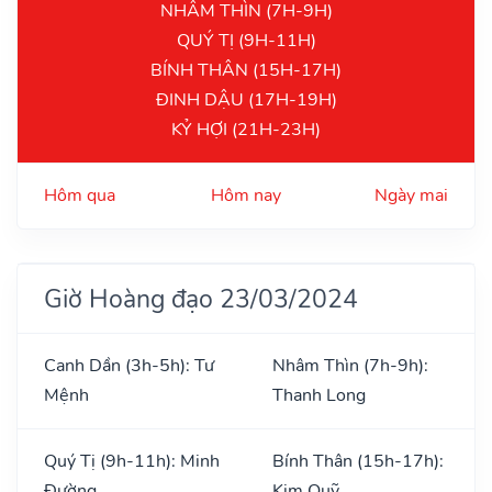
NHÂM THÌN (7H-9H)
QUÝ TỊ (9H-11H)
BÍNH THÂN (15H-17H)
ĐINH DẬU (17H-19H)
KỶ HỢI (21H-23H)
Hôm qua
Hôm nay
Ngày mai
Giờ Hoàng đạo 23/03/2024
Canh Dần (3h-5h): Tư
Nhâm Thìn (7h-9h):
Mệnh
Thanh Long
Quý Tị (9h-11h): Minh
Bính Thân (15h-17h):
Đường
Kim Quỹ