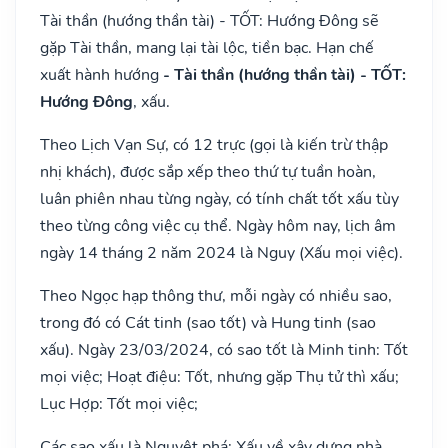
Tài thần (hướng thần tài) - TỐT: Hướng Đông sẽ
gặp Tài thần, mang lại tài lộc, tiền bạc. Hạn chế
xuất hành hướng
- Tài thần (hướng thần tài) - TỐT:
Hướng Đông
, xấu.
Theo Lịch Vạn Sự, có 12 trực (gọi là kiến trừ thập
nhị khách), được sắp xếp theo thứ tự tuần hoàn,
luân phiên nhau từng ngày, có tính chất tốt xấu tùy
theo từng công việc cụ thể. Ngày hôm nay, lịch âm
ngày 14 tháng 2 năm 2024 là Nguy (Xấu mọi việc).
Theo Ngọc hạp thông thư, mỗi ngày có nhiều sao,
trong đó có Cát tinh (sao tốt) và Hung tinh (sao
xấu). Ngày 23/03/2024, có sao tốt là Minh tinh: Tốt
mọi việc; Hoạt điệu: Tốt, nhưng gặp Thụ tử thì xấu;
Lục Hợp: Tốt mọi việc;
Các sao xấu là Nguyệt phá: Xấu về xây dựng nhà