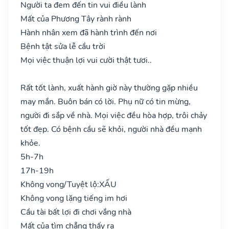
Người ta đem đến tin vui điều lành
Mất của Phương Tây rành rành
Hành nhân xem đã hành trình đến nơi
Bệnh tật sửa lễ cầu trời
Mọi việc thuận lợi vui cười thật tươi..
Rất tốt lành, xuất hành giờ này thường gặp nhiều
may mắn. Buôn bán có lời. Phụ nữ có tin mừng,
người đi sắp về nhà. Mọi việc đều hòa hợp, trôi chảy
tốt đẹp. Có bệnh cầu sẽ khỏi, người nhà đều mạnh
khỏe.
5h-7h
17h-19h
Không vong/Tuyệt lộ:
XẤU
Không vong lặng tiếng im hơi
Cầu tài bất lợi đi chơi vắng nhà
Mất của tìm chẳng thấy ra