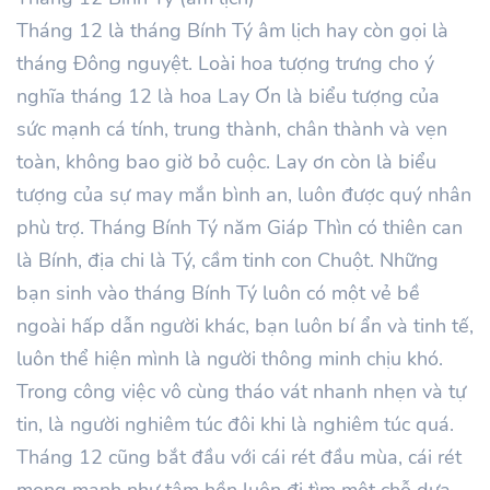
Tháng
12
là tháng Bính
Tý
âm lịch hay còn gọi là
tháng Đông nguyệt. Loài hoa tượng trưng cho ý
nghĩa tháng
12
là hoa Lay Ơn là biểu tượng của
sức mạnh cá tính, trung thành, chân thành và vẹn
toàn, không bao giờ bỏ cuộc. Lay ơn còn là biểu
tượng của sự may mắn bình an, luôn được quý nhân
phù trợ. Tháng
Bính
Tý
năm
Giáp Thìn
có thiên can
là
Bính
, địa chi là Tý, cầm tinh con Chuột. Những
bạn sinh vào tháng
Bính
Tý luôn có một vẻ bề
ngoài hấp dẫn người khác, bạn luôn bí ẩn và tinh tế,
luôn thể hiện mình là người thông minh chịu khó.
Trong công việc vô cùng tháo vát nhanh nhẹn và tự
tin, là người nghiêm túc đôi khi là nghiêm túc quá.
Tháng
12
cũng bắt đầu với cái rét đầu mùa, cái rét
mong manh như tâm hồn luôn đi tìm một chỗ dựa.