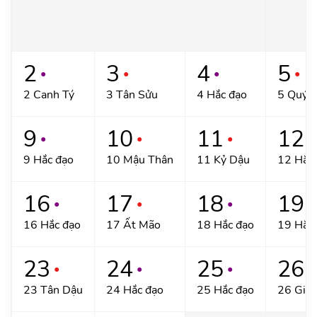
2
3
4
5
●
●
●
●
2 Canh Tý
3 Tân Sửu
4 Hắc đạo
5 Quý 
9
10
11
12
●
●
●
●
9 Hắc đạo
10 Mậu Thân
11 Kỷ Dậu
12 Hắc
16
17
18
19
●
●
●
●
16 Hắc đạo
17 Ất Mão
18 Hắc đạo
19 Hắc
23
24
25
26
●
●
●
●
23 Tân Dậu
24 Hắc đạo
25 Hắc đạo
26 Giáp