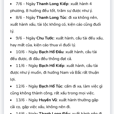
7/6 - Ngày
Thanh Long Kiếp
: xuất hành 4
phương, 8 hướng đều tốt, trăm sự được như ý.
8/6 - Ngày
Thanh Long Túc
: đi xa không nên,
xuất hành xấu, tài lộc không có, kiện cáo cũng đuối
lý.
9/6 - Ngày
Chu Tước
: xuất hành, cầu tài đều xấu,
hay mất của, kiện cáo thua vì đuối lý.
10/6 - Ngày
Bạch Hổ Đầu
: xuất hành, cầu tài
đều được, đi đâu đều thông đạt cả.
11/6 - Ngày
Bạch Hổ Kiếp
: xuất hành, cầu tài
được như ý muốn, đi hướng Nam và Bắc rất thuận
lợi.
12/6 - Ngày
Bạch Hổ Túc
: cấm đi xa, làm việc gì
cũng không thành công, rất xấu trong mọi việc.
13/6 - Ngày
Huyền Vũ
: xuất hành thường gặp
cãi cọ, gặp việc xấu, không nên đi.
14/6 - Ngày
Thanh Long Đầu
: xuất hành nên đi