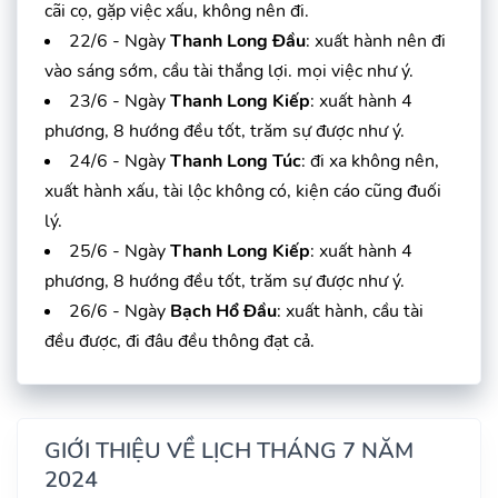
cãi cọ, gặp việc xấu, không nên đi.
22/6 - Ngày
Thanh Long Đầu
: xuất hành nên đi
vào sáng sớm, cầu tài thắng lợi. mọi việc như ý.
23/6 - Ngày
Thanh Long Kiếp
: xuất hành 4
phương, 8 hướng đều tốt, trăm sự được như ý.
24/6 - Ngày
Thanh Long Túc
: đi xa không nên,
xuất hành xấu, tài lộc không có, kiện cáo cũng đuối
lý.
25/6 - Ngày
Thanh Long Kiếp
: xuất hành 4
phương, 8 hướng đều tốt, trăm sự được như ý.
26/6 - Ngày
Bạch Hổ Đầu
: xuất hành, cầu tài
đều được, đi đâu đều thông đạt cả.
GIỚI THIỆU VỀ LỊCH THÁNG 7 NĂM
2024