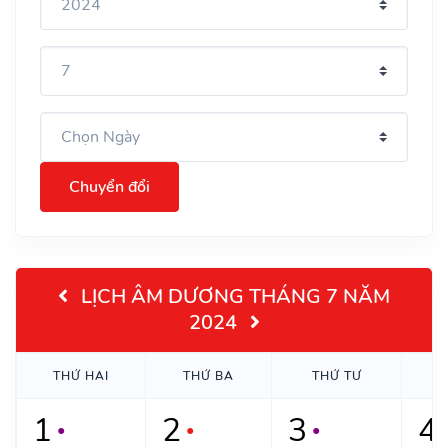
Chuyển đổi
LỊCH ÂM DƯƠNG THÁNG 7 NĂM
2024
THỨ HAI
THỨ BA
THỨ TƯ
T
1
2
3
4
●
●
●