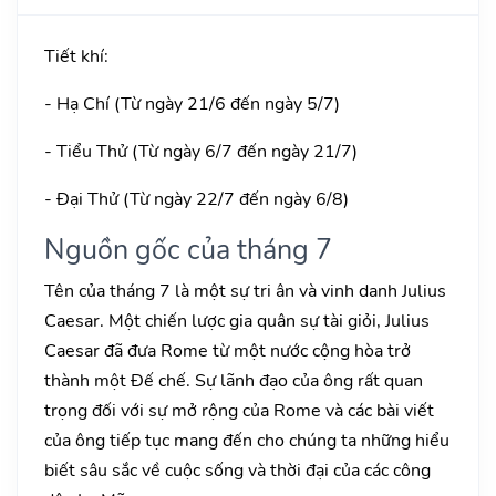
Tiết khí:
- Hạ Chí (Từ ngày 21/6 đến ngày 5/7)
- Tiểu Thử (Từ ngày 6/7 đến ngày 21/7)
- Đại Thử (Từ ngày 22/7 đến ngày 6/8)
Nguồn gốc của tháng 7
Tên của tháng 7 là một sự tri ân và vinh danh Julius
Caesar. Một chiến lược gia quân sự tài giỏi, Julius
Caesar đã đưa Rome từ một nước cộng hòa trở
thành một Đế chế. Sự lãnh đạo của ông rất quan
trọng đối với sự mở rộng của Rome và các bài viết
của ông tiếp tục mang đến cho chúng ta những hiểu
biết sâu sắc về cuộc sống và thời đại của các công