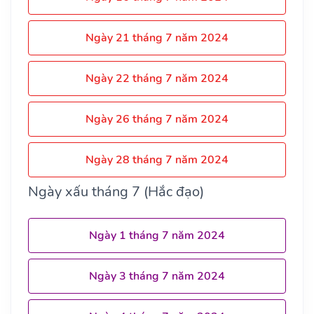
Ngày 21 tháng 7 năm 2024
Ngày 22 tháng 7 năm 2024
Ngày 26 tháng 7 năm 2024
Ngày 28 tháng 7 năm 2024
Ngày xấu tháng 7 (Hắc đạo)
Ngày 1 tháng 7 năm 2024
Ngày 3 tháng 7 năm 2024