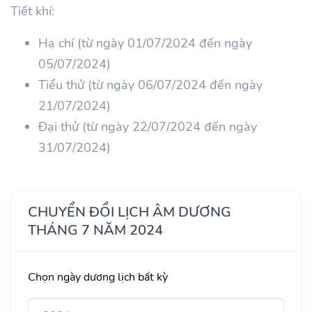
Tiết khí:
Hạ chí (từ ngày 01/07/2024 đến ngày
05/07/2024)
Tiểu thử (từ ngày 06/07/2024 đến ngày
21/07/2024)
Đại thử (từ ngày 22/07/2024 đến ngày
31/07/2024)
CHUYỂN ĐỔI LỊCH ÂM DƯƠNG
THÁNG 7 NĂM 2024
Chọn ngày dương lịch bất kỳ