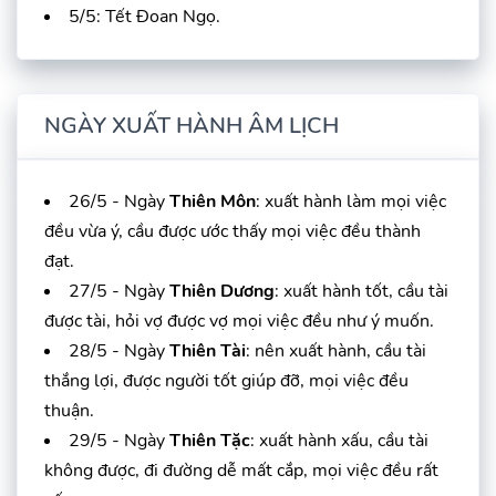
5/5: Tết Đoan Ngọ.
NGÀY XUẤT HÀNH ÂM LỊCH
26/5 - Ngày
Thiên Môn
: xuất hành làm mọi việc
đều vừa ý, cầu được ước thấy mọi việc đều thành
đạt.
27/5 - Ngày
Thiên Dương
: xuất hành tốt, cầu tài
được tài, hỏi vợ được vợ mọi việc đều như ý muốn.
28/5 - Ngày
Thiên Tài
: nên xuất hành, cầu tài
thắng lợi, được người tốt giúp đỡ, mọi việc đều
thuận.
29/5 - Ngày
Thiên Tặc
: xuất hành xấu, cầu tài
không được, đi đường dễ mất cắp, mọi việc đều rất