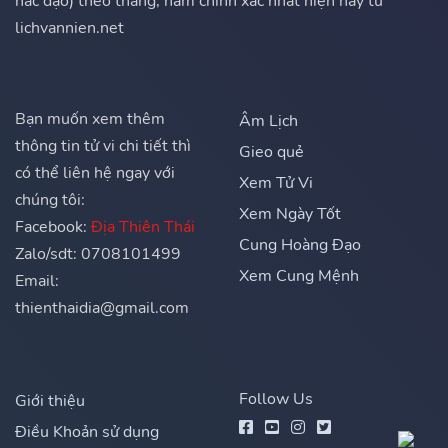
hắc đạo) theo tháng, năm chính xác nhất hiện nay từ
lichvannien.net
Bạn muốn xem thêm
Âm Lịch
thông tin tử vi chi tiết thì
Gieo quẻ
có thể liên hệ ngay với
Xem Tử Vi
chúng tôi:
Xem Ngày Tốt
Facebook:
Địa Thiên Thái
Cung Hoàng Đạo
Zalo/sdt: 0708101499
Xem Cung Mệnh
Email:
thienthaidia@gmail.com
Follow Us
Giới thiệu
Điều Khoản sử dụng