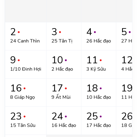
2
3
4
5
●
●
●
●
24 Canh Thìn
25 Tân Tị
26 Hắc đạo
27 Hắc
9
10
11
12
●
●
●
●
1/10 Đinh Hợi
2 Hắc đạo
3 Kỷ Sửu
4 Hắc 
16
17
18
19
●
●
●
●
8 Giáp Ngọ
9 Ất Mùi
10 Hắc đạo
11 Hắc
23
24
25
26
●
●
●
●
15 Tân Sửu
16 Hắc đạo
17 Hắc đạo
18 Giá