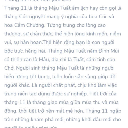
Tháng
11
là tháng Mậu
Tuất
âm lịch hay còn gọi là
tháng Cúc nguyệt mang ý nghĩa của hoa Cúc và
hoa Cẩm Chướng. Tượng trưng cho lòng cao
thượng, sự chân thực, thể hiện lòng kính mến, niềm
vui, sự hân hoan.Thể hiện rằng bạn là con người
bộc trực, hăng hái. Tháng
Mậu
Tuất
năm
Đinh Mùi
có thiên can là
Mậu
, địa chi là Tuất, cầm tinh con
Chó. Người sinh tháng
Mậu
Tuất là những người
hiền lương tốt bụng, luôn luôn sẵn sàng giúp đỡ
người khác. Là người chất phát, chịu khó làm việc
trung niên tạo dựng được sự nghiệp. Tiết trời của
tháng
11
là tháng giao mùa giữa mùa thu và mùa
đông, thời tiết trở nên mát mẻ hơn. Tháng
11
ngập
tràn những khám phá mới, những khởi đầu mới cho
người ta nhiều cảm xúc.