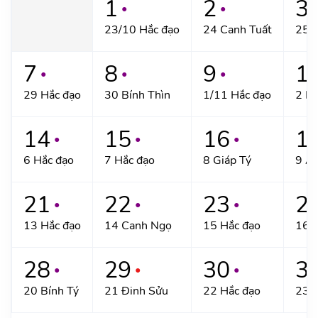
1
2
3
●
●
●
23/10 Hắc đạo
24 Canh Tuất
25 T
7
8
9
1
●
●
●
29 Hắc đạo
30 Bính Thìn
1/11 Hắc đạo
2 M
14
15
16
1
●
●
●
6 Hắc đạo
7 Hắc đạo
8 Giáp Tý
9 Ất
21
22
23
2
●
●
●
13 Hắc đạo
14 Canh Ngọ
15 Hắc đạo
16 
28
29
30
3
●
●
●
20 Bính Tý
21 Đinh Sửu
22 Hắc đạo
23 