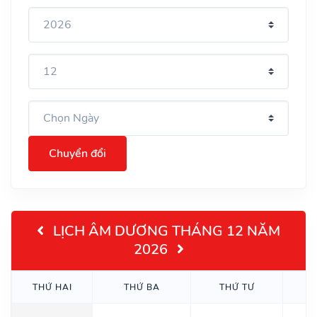
Chuyển đổi
LỊCH ÂM DƯƠNG THÁNG 12 NĂM
2026
THỨ HAI
THỨ BA
THỨ TƯ
T