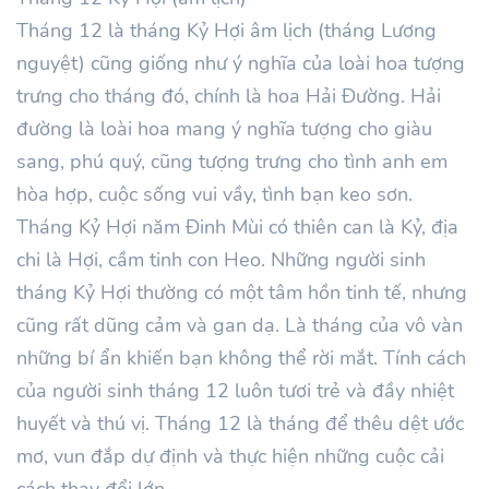
Tháng
12
là tháng Kỷ
Hợi
âm lịch (tháng Lương
nguyệt) cũng giống như ý nghĩa của loài hoa tượng
trưng cho tháng đó, chính là hoa Hải Đường. Hải
đường là loài hoa mang ý nghĩa tượng cho giàu
sang, phú quý, cũng tượng trưng cho tình anh em
hòa hợp, cuộc sống vui vầy, tình bạn keo sơn.
Tháng
Kỷ
Hợi
năm
Đinh Mùi
có thiên can là
Kỷ
, địa
chi là
Hợi
, cầm tinh con Heo. Những người sinh
tháng
Kỷ
Hợi thường có một tâm hồn tinh tế, nhưng
cũng rất dũng cảm và gan dạ. Là tháng của vô vàn
những bí ẩn khiến bạn không thể rời mắt. Tính cách
của người sinh tháng
12
luôn tươi trẻ và đầy nhiệt
huyết và thú vị. Tháng
12
là tháng để thêu dệt ước
mơ, vun đắp dự định và thực hiện những cuộc cải
cách thay đổi lớn.