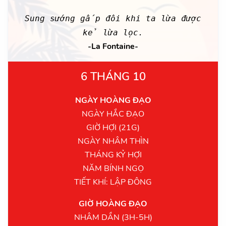
Sung sướng gấp đôi khi ta lừa được
kẻ lừa lọc.
-La Fontaine-
6 THÁNG 10
NGÀY HOÀNG ĐẠO
NGÀY HẮC ĐẠO
GIỜ HỢI (21G)
NGÀY NHÂM THÌN
THÁNG KỶ HỢI
NĂM BÍNH NGỌ
TIẾT KHÍ: LẬP ĐÔNG
GIỜ HOÀNG ĐẠO
NHÂM DẦN (3H-5H)