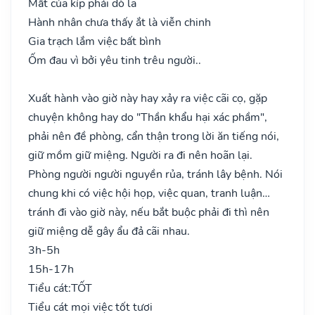
Mất của kíp phải dò la
Hành nhân chưa thấy ắt là viễn chinh
Gia trạch lắm việc bất bình
Ốm đau vì bởi yêu tinh trêu người..
Xuất hành vào giờ này hay xảy ra việc cãi cọ, gặp
chuyện không hay do "Thần khẩu hại xác phầm",
phải nên đề phòng, cẩn thận trong lời ăn tiếng nói,
giữ mồm giữ miệng. Người ra đi nên hoãn lại.
Phòng người người nguyền rủa, tránh lây bệnh. Nói
chung khi có việc hội họp, việc quan, tranh luận…
tránh đi vào giờ này, nếu bắt buộc phải đi thì nên
giữ miệng dễ gây ẩu đả cãi nhau.
3h-5h
15h-17h
Tiểu cát:
TỐT
Tiểu cát mọi việc tốt tươi