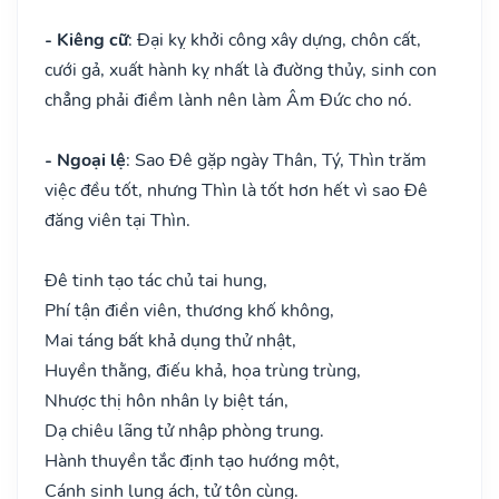
- Kiêng cữ
: Đại kỵ khởi công xây dựng, chôn cất,
cưới gả, xuất hành kỵ nhất là đường thủy, sinh con
chẳng phải điềm lành nên làm Âm Đức cho nó.
- Ngoại lệ
: Sao Đê gặp ngày Thân, Tý, Thìn trăm
việc đều tốt, nhưng Thìn là tốt hơn hết vì sao Đê
đăng viên tại Thìn.
Đê tinh tạo tác chủ tai hung,
Phí tận điền viên, thương khố không,
Mai táng bất khả dụng thử nhật,
Huyền thằng, điếu khả, họa trùng trùng,
Nhược thị hôn nhân ly biệt tán,
Dạ chiêu lãng tử nhập phòng trung.
Hành thuyền tắc định tạo hướng một,
Cánh sinh lung ách, tử tôn cùng.