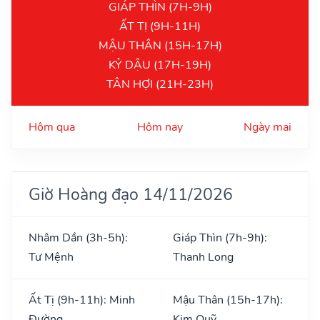
GIÁP THÌN (7H-9H)
ẤT TỊ (9H-11H)
MẬU THÂN (15H-17H)
KỶ DẬU (17H-19H)
TÂN HỢI (21H-23H)
Hôm qua
Hôm nay
Ngày mai
Giờ Hoàng đạo 14/11/2026
Nhâm Dần (3h-5h):
Giáp Thìn (7h-9h):
Tư Mệnh
Thanh Long
Ất Tị (9h-11h): Minh
Mậu Thân (15h-17h):
Đường
Kim Quỹ