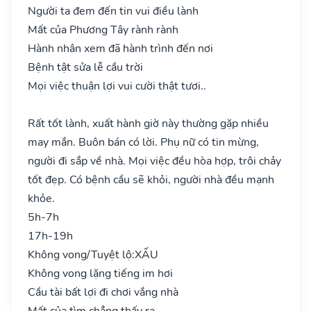
Người ta đem đến tin vui điều lành
Mất của Phương Tây rành rành
Hành nhân xem đã hành trình đến nơi
Bệnh tật sửa lễ cầu trời
Mọi việc thuận lợi vui cười thật tươi..
Rất tốt lành, xuất hành giờ này thường gặp nhiều
may mắn. Buôn bán có lời. Phụ nữ có tin mừng,
người đi sắp về nhà. Mọi việc đều hòa hợp, trôi chảy
tốt đẹp. Có bệnh cầu sẽ khỏi, người nhà đều mạnh
khỏe.
5h-7h
17h-19h
Không vong/Tuyệt lộ:
XẤU
Không vong lặng tiếng im hơi
Cầu tài bất lợi đi chơi vắng nhà
Mất của tìm chẳng thấy ra