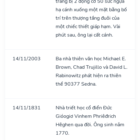
trang bị 2 động cơ 50 sức ngựa
hạ cánh xuống một mặt bằng bố
trí trên thượng tầng đuôi của
một chiếc thiết giáp hạm. Vài
phút sau, ông lại cất cánh.
14/11/2003
Ba nhà thiên văn học Michael E.
Brown, Chad Trujillo và David L.
Rabinowitz phát hiện ra thiên
thể 90377 Sedna.
14/11/1831
Nhà triết học cổ điển Đức
Gióogiơ Vinhem Phriêđrich
Hêghen qua đời. Ông sinh nǎm
1770.