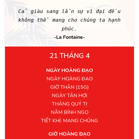
Cả giàu sang lẫn sự vĩ đại đều
không thể mang cho chúng ta hạnh
phúc.
-La Fontaine-
21 THÁNG 4
NGÀY HOÀNG ĐẠO
NGÀY HOÀNG ĐẠO
GIỜ THÂN (15G)
NGÀY TÂN HỢI
THÁNG QUÝ TỊ
NĂM BÍNH NGỌ
TIẾT KHÍ: MANG CHỦNG
GIỜ HOÀNG ĐẠO