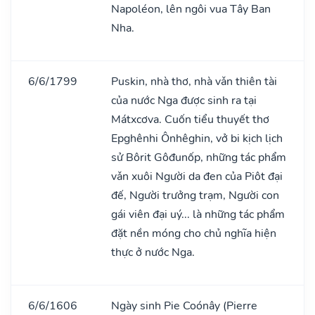
Napoléon, lên ngôi vua Tây Ban
Nha.
6/6/1799
Puskin, nhà thơ, nhà vǎn thiên tài
của nước Nga được sinh ra tại
Mátxcơva. Cuốn tiểu thuyết thơ
Epghênhi Ônhêghin, vở bi kịch lịch
sử Bôrit Gôđunốp, những tác phẩm
vǎn xuôi Người da đen của Piôt đại
đế, Người trưởng trạm, Người con
gái viên đại uý... là những tác phẩm
đặt nền móng cho chủ nghĩa hiện
thực ở nước Nga.
6/6/1606
Ngày sinh Pie Coónây (Pierre