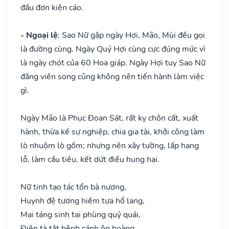
đầu đơn kiện cáo.
- Ngoại lệ
: Sao Nữ gặp ngày Hợi, Mão, Mùi đều gọi
là đường cùng. Ngày Quý Hợi cùng cực đúng mức vì
là ngày chót của 60 Hoa giáp. Ngày Hợi tuy Sao Nữ
đăng viên song cũng không nên tiến hành làm việc
gì.
Ngày Mão là Phục Đoạn Sát, rất kỵ chôn cất, xuất
hành, thừa kế sự nghiệp, chia gia tài, khởi công làm
lò nhuộm lò gốm; nhưng nên xây tường, lấp hang
lỗ, làm cầu tiêu, kết dứt điều hung hại.
Nữ tinh tạo tác tổn bà nương,
Huynh đệ tương hiềm tựa hổ lang,
Mai táng sinh tai phùng quỷ quái,
Điên tà tật bệnh cánh ôn hoàng.