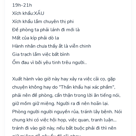
19h-21h
Xích khẩu:
XẤU
Xích khẩu lắm chuyên thị phi
Đề phòng ta phải lánh đi mới là
Mất của kíp phải dò la
Hành nhân chưa thấy ắt là viễn chinh
Gia trạch lắm việc bất bình
Ốm đau vì bởi yêu tinh trêu người..
Xuất hành vào giờ này hay xảy ra việc cãi cọ, gặp
chuyện không hay do "Thần khẩu hại xác phầm",
phải nên đề phòng, cẩn thận trong lời ăn tiếng nói,
giữ mồm giữ miệng. Người ra đi nên hoãn lại.
Phòng người người nguyền rủa, tránh lây bệnh. Nói
chung khi có việc hội họp, việc quan, tranh luận…
tránh đi vào giờ này, nếu bắt buộc phải đi thì nên