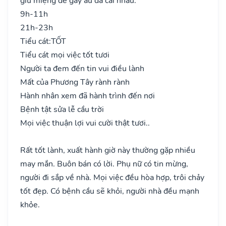
giữ miệng dễ gây ẩu đả cãi nhau.
9h-11h
21h-23h
Tiểu cát:
TỐT
Tiểu cát mọi việc tốt tươi
Người ta đem đến tin vui điều lành
Mất của Phương Tây rành rành
Hành nhân xem đã hành trình đến nơi
Bệnh tật sửa lễ cầu trời
Mọi việc thuận lợi vui cười thật tươi..
Rất tốt lành, xuất hành giờ này thường gặp nhiều
may mắn. Buôn bán có lời. Phụ nữ có tin mừng,
người đi sắp về nhà. Mọi việc đều hòa hợp, trôi chảy
tốt đẹp. Có bệnh cầu sẽ khỏi, người nhà đều mạnh
khỏe.