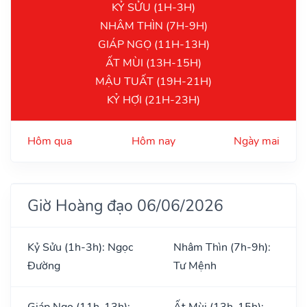
KỶ SỬU (1H-3H)
NHÂM THÌN (7H-9H)
GIÁP NGỌ (11H-13H)
ẤT MÙI (13H-15H)
MẬU TUẤT (19H-21H)
KỶ HỢI (21H-23H)
Hôm qua
Hôm nay
Ngày mai
Giờ Hoàng đạo 06/06/2026
Kỷ Sửu (1h-3h): Ngọc
Nhâm Thìn (7h-9h):
Đường
Tư Mệnh
Giáp Ngọ (11h-13h):
Ất Mùi (13h-15h):