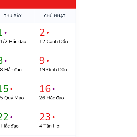
THỨ BẢY
CHỦ NHẬT
1
2
●
●
1/2 Hắc đạo
12 Canh Dần
8
9
●
●
8 Hắc đạo
19 Đinh Dậu
15
16
●
●
5 Quý Mão
26 Hắc đạo
22
23
●
●
 Hắc đạo
4 Tân Hợi