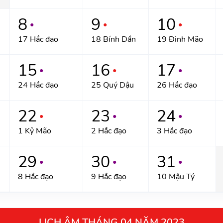
8
9
10
●
●
●
17 Hắc đạo
18 Bính Dần
19 Đinh Mão
15
16
17
●
●
●
24 Hắc đạo
25 Quý Dậu
26 Hắc đạo
22
23
24
●
●
●
1 Kỷ Mão
2 Hắc đạo
3 Hắc đạo
29
30
31
●
●
●
8 Hắc đạo
9 Hắc đạo
10 Mậu Tý
LỊCH ÂM THÁNG 04 NĂM 2023