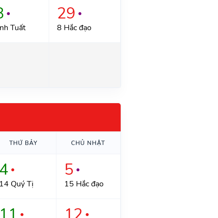
8
29
●
●
nh Tuất
8 Hắc đạo
THỨ BẢY
CHỦ NHẬT
4
5
●
●
14 Quý Tị
15 Hắc đạo
11
12
●
●