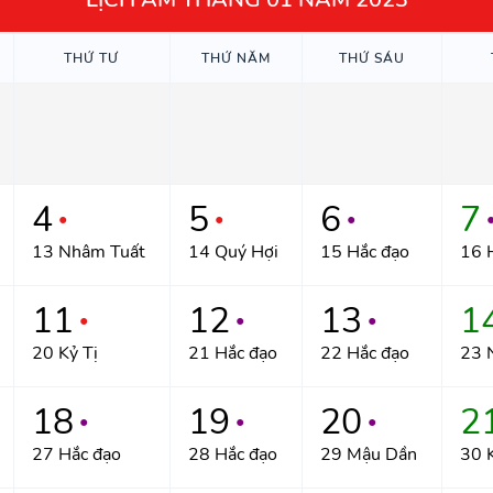
THỨ TƯ
THỨ NĂM
THỨ SÁU
4
5
6
7
●
●
●
13 Nhâm Tuất
14 Quý Hợi
15 Hắc đạo
16 
11
12
13
1
●
●
●
20 Kỷ Tị
21 Hắc đạo
22 Hắc đạo
23 
18
19
20
2
●
●
●
27 Hắc đạo
28 Hắc đạo
29 Mậu Dần
30 