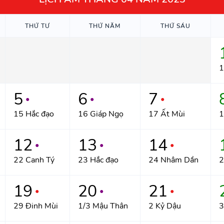
THỨ TƯ
THỨ NĂM
THỨ SÁU
1
5
6
7
●
●
●
15 Hắc đạo
16 Giáp Ngọ
17 Ất Mùi
1
12
13
14
●
●
●
22 Canh Tý
23 Hắc đạo
24 Nhâm Dần
2
19
20
21
●
●
●
29 Đinh Mùi
1/3 Mậu Thân
2 Kỷ Dậu
3