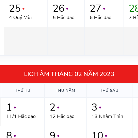
25
26
27
2
●
●
●
4 Quý Mùi
5 Hắc đạo
6 Hắc đạo
7 Bí
LỊCH ÂM THÁNG 02 NĂM 2023
THỨ TƯ
THỨ NĂM
THỨ SÁU
1
2
3
●
●
●
11/1 Hắc đạo
12 Hắc đạo
13 Nhâm Thìn
8
9
10
●
●
●