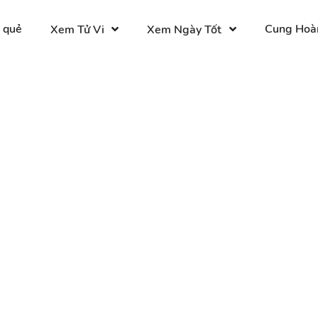
 quẻ
Cung Hoà
Xem Tử Vi
Xem Ngày Tốt