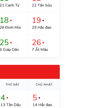
21 Canh Tý
22 Tân Sửu
18
19
●
●
28 Đinh Mùi
29 Hắc đạo
25
26
●
●
6 Giáp Dần
7 Ất Mão
THỨ BẢY
CHỦ NHẬT
4
5
●
●
13 Tân Dậu
14 Hắc đạo