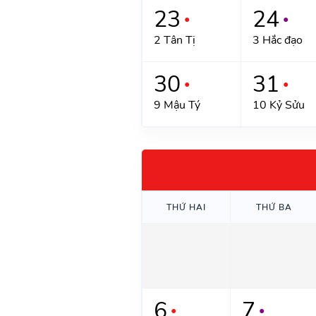
23
24
●
●
2 Tân Tị
3 Hắc đạo
30
31
●
●
9 Mậu Tý
10 Kỷ Sửu
THỨ HAI
THỨ BA
6
7
●
●