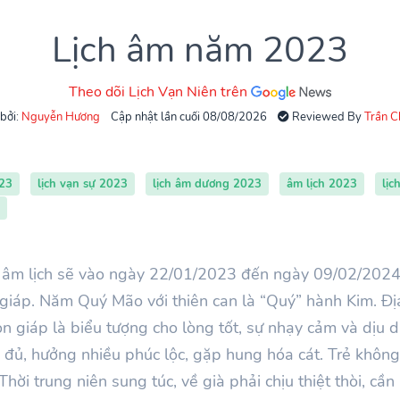
Lịch âm năm 2023
Theo dõi Lịch Vạn Niên trên
 bởi:
Nguyễn Hương
Cập nhật lần cuối 08/08/2026
Reviewed By
Trần 
023
lịch vạn sự 2023
lịch âm dương 2023
âm lịch 2023
lịc
âm lịch sẽ vào ngày
22/01/2023
đến ngày
09/02/202
 giáp. Năm
Quý Mão với thiên can là “
Quý
” hành
Kim
. Đị
con giáp là biểu tượng cho lòng tốt, sự nhạy cảm và dị
 đủ, hưởng nhiều phúc lộc, gặp hung hóa cát. Trẻ không
hời trung niên sung túc, về già phải chịu thiệt thòi, cần