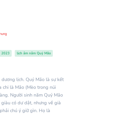
Chung
h 2023
lịch âm năm Quý Mão
4
dương lịch. Quý Mão là sự kết
a chi là
Mão
(Mèo trong núi
u dàng. Người sinh năm Quý Mão
 giàu có dư dật, nhưng về già
 phải chú ý giữ gìn. Họ là