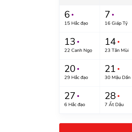
6
7
●
●
15 Hắc đạo
16 Giáp Tý
13
14
●
●
22 Canh Ngọ
23 Tân Mùi
20
21
●
●
29 Hắc đạo
30 Mậu Dần
27
28
●
●
6 Hắc đạo
7 Ất Dậu