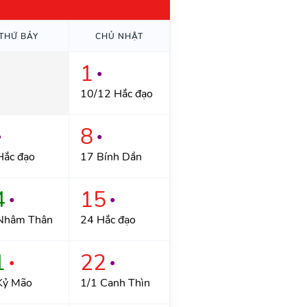
THỨ BẢY
CHỦ NHẬT
1
●
10/12 Hắc đạo
8
●
●
Hắc đạo
17 Bính Dần
4
15
●
●
Nhâm Thân
24 Hắc đạo
1
22
●
●
Kỷ Mão
1/1 Canh Thìn