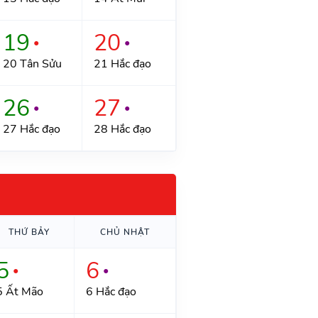
19
20
●
●
20 Tân Sửu
21 Hắc đạo
26
27
●
●
27 Hắc đạo
28 Hắc đạo
THỨ BẢY
CHỦ NHẬT
5
6
●
●
5 Ất Mão
6 Hắc đạo