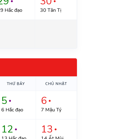
29
30
●
●
9 Hắc đạo
30 Tân Tị
THỨ BẢY
CHỦ NHẬT
5
6
●
●
6 Hắc đạo
7 Mậu Tý
12
13
●
●
13 Hắc đạo
14 Ất Mùi