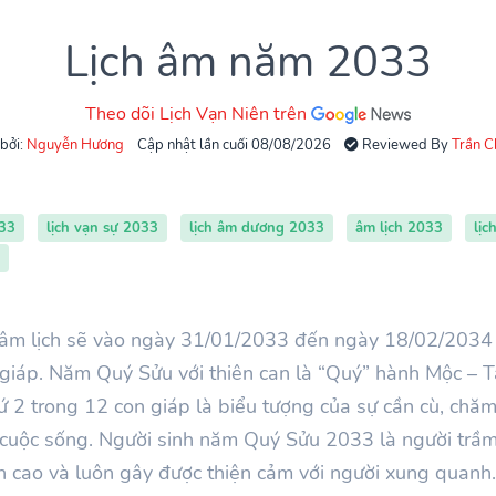
Lịch âm năm 2033
Theo dõi Lịch Vạn Niên trên
 bởi:
Nguyễn Hương
Cập nhật lần cuối 08/08/2026
Reviewed By
Trần 
033
lịch vạn sự 2033
lịch âm dương 2033
âm lịch 2033
lịc
m lịch sẽ vào ngày 31/01/2033 đến ngày 18/02/2034 d
 giáp. Năm Quý Sửu với thiên can là “Quý” hành Mộc – T
ứ 2 trong 12 con giáp là biểu tượng của sự cần cù, chăm
g cuộc sống. Người sinh năm Quý Sửu 2033 là người trầm
anh cao và luôn gây được thiện cảm với người xung quan