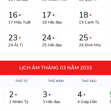
16
17
18
●
●
●
17 Mậu Tuất
18 Hắc đạo
19 Canh Tý
23
24
25
●
●
●
24 Ất Tị
25 Hắc đạo
26 Đinh Mùi
LỊCH ÂM THÁNG 03 NĂM 2033
THỨ TƯ
THỨ NĂM
THỨ SÁU
2
3
4
●
●
●
2 Nhâm Tý
3 Hắc đạo
4 Giáp Dần