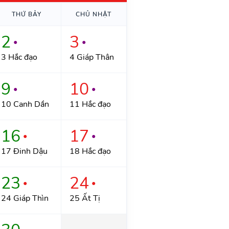
THỨ BẢY
CHỦ NHẬT
2
3
●
●
3 Hắc đạo
4 Giáp Thân
9
10
●
●
10 Canh Dần
11 Hắc đạo
16
17
●
●
17 Đinh Dậu
18 Hắc đạo
23
24
●
●
24 Giáp Thìn
25 Ất Tị