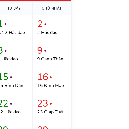
THỨ BẢY
CHỦ NHẬT
1
2
●
●
/12 Hắc đạo
2 Hắc đạo
8
9
●
●
 Hắc đạo
9 Canh Thân
15
16
●
●
5 Bính Dần
16 Đinh Mão
22
23
●
●
2 Hắc đạo
23 Giáp Tuất