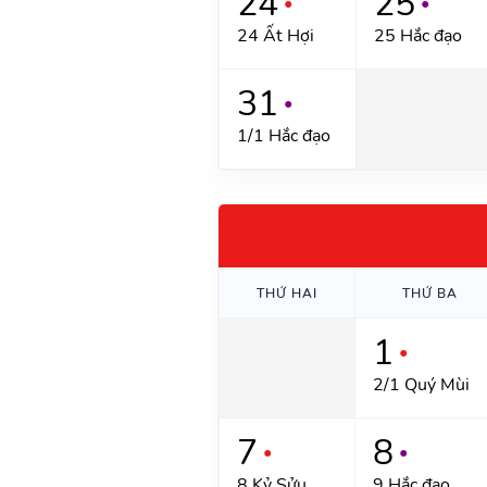
24
25
●
●
24 Ất Hợi
25 Hắc đạo
31
●
1/1 Hắc đạo
THỨ HAI
THỨ BA
1
●
2/1 Quý Mùi
7
8
●
●
8 Kỷ Sửu
9 Hắc đạo