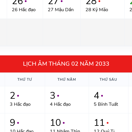
26
27
28
●
●
●
26 Hắc đạo
27 Mậu Dần
28 Kỷ Mão
2
LỊCH ÂM THÁNG 02 NĂM 2033
THỨ TƯ
THỨ NĂM
THỨ SÁU
2
3
4
●
●
●
3 Hắc đạo
4 Hắc đạo
5 Bính Tuất
9
10
11
●
●
●
10 Hắc đạo
11 Nhâm Thìn
12 Quý Tị