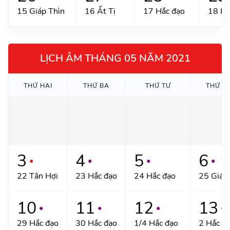
15 Giáp Thìn
16 Ất Tị
17 Hắc đạo
18 Hắ
LỊCH ÂM THÁNG 05 NĂM 2021
THỨ HAI
THỨ BA
THỨ TƯ
THỨ N
3
4
5
6
●
●
●
●
22 Tân Hợi
23 Hắc đạo
24 Hắc đạo
25 Giáp
10
11
12
13
●
●
●
●
29 Hắc đạo
30 Hắc đạo
1/4 Hắc đạo
2 Hắc đ