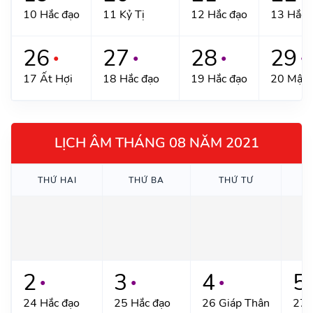
10 Hắc đạo
11 Kỷ Tị
12 Hắc đạo
13 Hắc 
26
27
28
29
●
●
●
●
17 Ất Hợi
18 Hắc đạo
19 Hắc đạo
20 Mậu
LỊCH ÂM THÁNG 08 NĂM 2021
THỨ HAI
THỨ BA
THỨ TƯ
T
2
3
4
5
●
●
●
24 Hắc đạo
25 Hắc đạo
26 Giáp Thân
27 