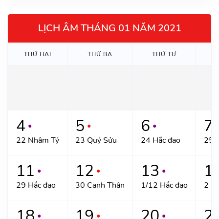
LỊCH ÂM THÁNG 01 NĂM 2021
THỨ HAI
THỨ BA
THỨ TƯ
T
4
5
6
7
●
●
●
22 Nhâm Tý
23 Quý Sửu
24 Hắc đạo
25 
11
12
13
1
●
●
●
29 Hắc đạo
30 Canh Thân
1/12 Hắc đạo
2 N
18
19
20
2
●
●
●