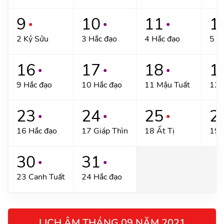
9
10
11
1
●
●
●
2 Kỷ Sửu
3 Hắc đạo
4 Hắc đạo
5 N
16
17
18
1
●
●
●
9 Hắc đạo
10 Hắc đạo
11 Mậu Tuất
12 
23
24
25
2
●
●
●
16 Hắc đạo
17 Giáp Thìn
18 Ất Tị
19 
30
31
●
●
23 Canh Tuất
24 Hắc đạo
LỊCH ÂM THÁNG 09 NĂM 2021