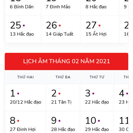
6 Bính Dần
7 Đinh Mão
8 Hắc đạo
9 Kỷ
25
26
27
2
●
●
●
13 Hắc đạo
14 Giáp Tuất
15 Ất Hợi
16 
LỊCH ÂM THÁNG 02 NĂM 2021
THỨ HAI
THỨ BA
THỨ TƯ
THỨ
1
2
3
4
●
●
●
●
20/12 Hắc đạo
21 Tân Tị
22 Hắc đạo
23 Hắ
8
9
10
11
●
●
●
27 Đinh Hợi
28 Hắc đạo
29 Hắc đạo
30 Ca