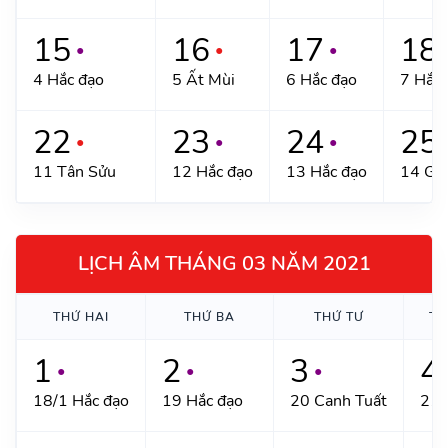
15
16
17
18
●
●
●
4 Hắc đạo
5 Ất Mùi
6 Hắc đạo
7 Hắc 
22
23
24
25
●
●
●
11 Tân Sửu
12 Hắc đạo
13 Hắc đạo
14 Giá
LỊCH ÂM THÁNG 03 NĂM 2021
THỨ HAI
THỨ BA
THỨ TƯ
TH
1
2
3
4
●
●
●
18/1 Hắc đạo
19 Hắc đạo
20 Canh Tuất
21 