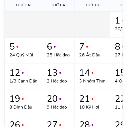
THỨ HAI
THỨ BA
THỨ TƯ
THỨ
1
●
20/2 
5
6
7
8
●
●
●
●
24 Quý Mùi
25 Hắc đạo
26 Ất Dậu
27 Hắ
12
13
14
15
●
●
●
1/3 Canh Dần
2 Hắc đạo
3 Nhâm Thìn
4 Quý
19
20
21
22
●
●
●
8 Đinh Dậu
9 Hắc đạo
10 Kỷ Hợi
11 Hắ
26
27
28
29
●
●
●