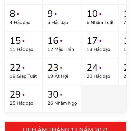
8
9
10
1
●
●
●
4 Hắc đạo
5 Hắc đạo
6 Nhâm Tuất
7 Q
15
16
17
1
●
●
●
11 Hắc đạo
12 Mậu Thìn
13 Hắc đạo
14 
22
23
24
2
●
●
●
18 Giáp Tuất
19 Ất Hợi
20 Hắc đạo
21 
29
30
●
●
25 Hắc đạo
26 Nhâm Ngọ
LỊCH ÂM THÁNG 12 NĂM 2021