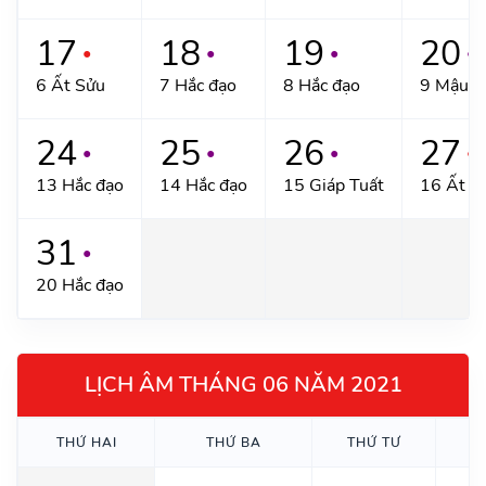
17
18
19
20
●
●
●
●
6 Ất Sửu
7 Hắc đạo
8 Hắc đạo
9 Mậu T
24
25
26
27
●
●
●
●
13 Hắc đạo
14 Hắc đạo
15 Giáp Tuất
16 Ất H
31
●
20 Hắc đạo
LỊCH ÂM THÁNG 06 NĂM 2021
THỨ HAI
THỨ BA
THỨ TƯ
T