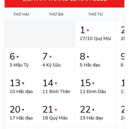
THỨ HAI
THỨ BA
THỨ TƯ
T
1
2
●
27/10 Quý Mùi
28 
6
7
8
9
●
●
●
3 Mậu Tý
4 Kỷ Sửu
5 Hắc đạo
6 T
13
14
15
1
●
●
●
10 Hắc đạo
11 Bính Thân
12 Đinh Dậu
13 
20
21
22
2
●
●
●
17 Hắc đạo
18 Quý Mão
19 Hắc đạo
20 