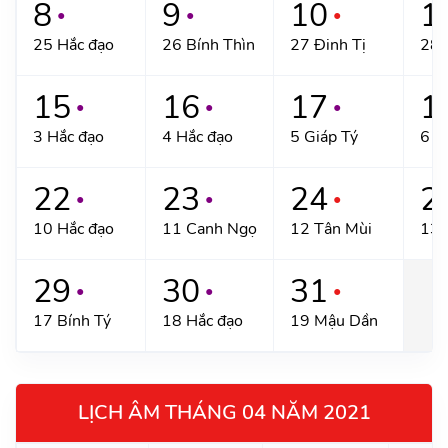
8
9
10
1
●
●
●
25 Hắc đạo
26 Bính Thìn
27 Đinh Tị
28 
15
16
17
1
●
●
●
3 Hắc đạo
4 Hắc đạo
5 Giáp Tý
6 H
22
23
24
2
●
●
●
10 Hắc đạo
11 Canh Ngọ
12 Tân Mùi
13 
29
30
31
●
●
●
17 Bính Tý
18 Hắc đạo
19 Mậu Dần
LỊCH ÂM THÁNG 04 NĂM 2021