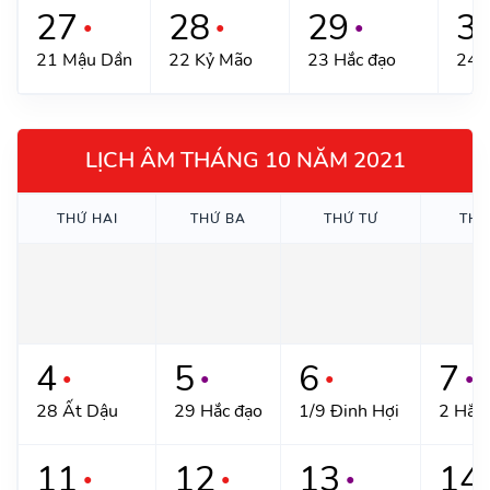
27
28
29
3
●
●
●
21 Mậu Dần
22 Kỷ Mão
23 Hắc đạo
24 
LỊCH ÂM THÁNG 10 NĂM 2021
THỨ HAI
THỨ BA
THỨ TƯ
THỨ
4
5
6
7
●
●
●
●
28 Ất Dậu
29 Hắc đạo
1/9 Đinh Hợi
2 Hắc
11
12
13
14
●
●
●