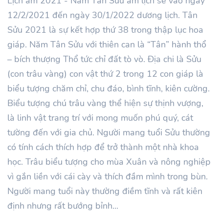
Lịch âm 2021 - Năm Tân Sửu âm lịch sẽ vào ngày
12/2/2021 đến ngày 30/1/2022 dương lịch. Tân
Sửu 2021 là sự kết hợp thứ 38 trong thập lục hoa
giáp. Năm Tân Sửu với thiên can là “Tân” hành thổ
– bích thượng Thổ tức chỉ đất tò vò. Địa chi là Sửu
(con trâu vàng) con vật thứ 2 trong 12 con giáp là
biểu tượng chăm chỉ, chu đáo, bình tĩnh, kiên cường.
Biểu tượng chú trâu vàng thể hiện sự thịnh vượng,
là linh vật trang trí với mong muốn phú quý, cát
tường đến với gia chủ. Người mang tuổi Sửu thường
có tính cách thích hợp để trở thành một nhà khoa
học. Trâu biểu tượng cho mùa Xuân và nông nghiệp
vì gắn liền với cái cày và thích đầm mình trong bùn.
Người mang tuổi này thường điềm tĩnh và rất kiên
định nhưng rất bướng bỉnh...