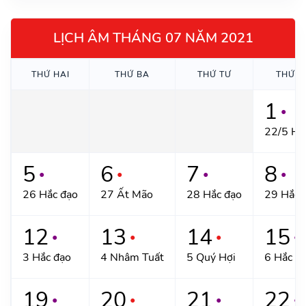
LỊCH ÂM THÁNG 07 NĂM 2021
THỨ HAI
THỨ BA
THỨ TƯ
THỨ 
1
●
22/5 Hắ
5
6
7
8
●
●
●
●
26 Hắc đạo
27 Ất Mão
28 Hắc đạo
29 Hắc 
12
13
14
15
●
●
●
●
3 Hắc đạo
4 Nhâm Tuất
5 Quý Hợi
6 Hắc đ
19
20
21
22
●
●
●
●