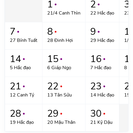
1
2
3
●
●
21/4 Canh Thìn
22 Hắc đạo
23 
7
8
9
1
●
●
●
27 Bính Tuất
28 Đinh Hợi
29 Hắc đạo
1/5
14
15
16
1
●
●
●
5 Hắc đạo
6 Giáp Ngọ
7 Hắc đạo
8 B
21
22
23
2
●
●
●
12 Canh Tý
13 Tân Sửu
14 Hắc đạo
15 
28
29
30
●
●
●
19 Hắc đạo
20 Mậu Thân
21 Kỷ Dậu