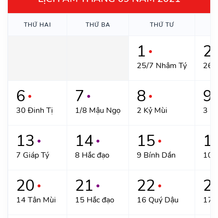
THỨ HAI
THỨ BA
THỨ TƯ
T
1
2
●
25/7 Nhâm Tý
26 
6
7
8
9
●
●
●
30 Đinh Tị
1/8 Mậu Ngọ
2 Kỷ Mùi
3 H
13
14
15
1
●
●
●
7 Giáp Tý
8 Hắc đạo
9 Bính Dần
10 
20
21
22
2
●
●
●
14 Tân Mùi
15 Hắc đạo
16 Quý Dậu
17 