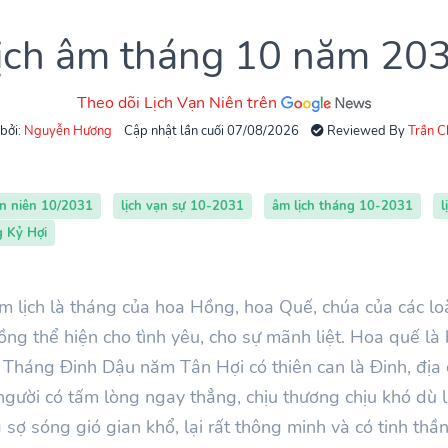
ịch âm tháng 10 năm 20
Theo dõi Lịch Vạn Niên trên
 bởi:
Nguyễn Hương
Cập nhật lần cuối 07/08/2026
Reviewed By
Trần 
ạn niên 10/2031
lịch vạn sự 10-2031
âm lịch tháng 10-2031
l
g Kỷ Hợi
m lịch là tháng của hoa Hồng, hoa Quế, chúa của các loà
g thể hiện cho tình yêu, cho sự mãnh liệt. Hoa quế là 
. Tháng
Đinh
Dậu
năm
Tân Hợi
có thiên can là
Đinh
, địa
người có tấm lòng ngay thẳng, chịu thương chịu khó dù
ợ sóng gió gian khổ, lại rất thông minh và có tinh thần 