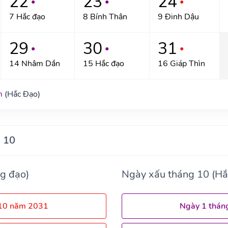
22
23
24
●
●
●
7 Hắc đạo
8 Bính Thân
9 Đinh Dậu
29
30
31
●
●
●
14 Nhâm Dần
15 Hắc đạo
16 Giáp Thìn
m
(Hắc Đạo)
 10
g đạo)
Ngày xấu tháng 10 (Hắ
 10 năm 2031
Ngày 1 thán