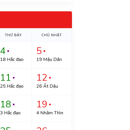
THỨ BẢY
CHỦ NHẬT
4
5
●
●
18 Hắc đạo
19 Mậu Dần
11
12
●
●
25 Hắc đạo
26 Ất Dậu
18
19
●
●
3 Hắc đạo
4 Nhâm Thìn