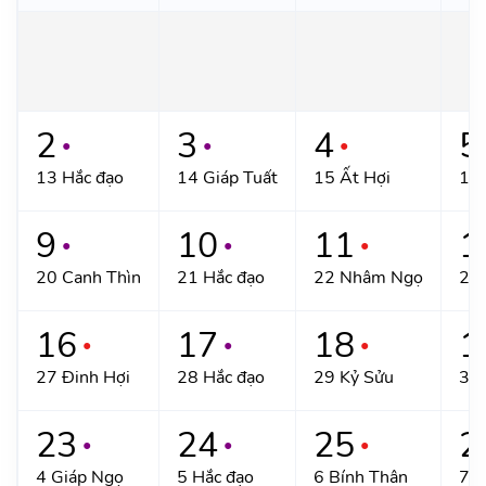
2
3
4
5
●
●
●
13 Hắc đạo
14 Giáp Tuất
15 Ất Hợi
16 
9
10
11
1
●
●
●
20 Canh Thìn
21 Hắc đạo
22 Nhâm Ngọ
23
16
17
18
1
●
●
●
27 Đinh Hợi
28 Hắc đạo
29 Kỷ Sửu
30 
23
24
25
2
●
●
●
4 Giáp Ngọ
5 Hắc đạo
6 Bính Thân
7 Đ