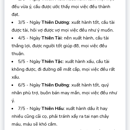
đều vừa ý, cầu được ước thấy mọi việc đều thành
đạt.
3/5 - Ngày
Thiên Dương
: xuất hành tốt, cầu tài
được tài, hỏi vợ được vợ mọi việc đều như ý muốn.
4/5 - Ngày
Thiên Tài
: nên xuất hành, cầu tài
thắng lợi, được người tốt giúp đỡ, mọi việc đều
thuận.
5/5 - Ngày
Thiên Tặc
: xuất hành xấu, cầu tài
không được, đi đường dễ mất cắp, mọi việc đều rất
xấu.
6/5 - Ngày
Thiên Đường
: xuất hành tốt, quý
nhân phù trợ, buôn bán may mắn, mọi việc đều như
ý.
7/5 - Ngày
Thiên Hầu
: xuất hành dầu ít hay
nhiều cũng cãi cọ, phải tránh xẩy ra tai nạn chảy
máu, máu sẽ khó cầm.