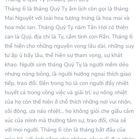
Tháng
6
là tháng Quý
Tỵ
âm lịch còn gọi là tháng
Mai Nguyệt với loài hoa tượng trưng là hoa mai và
hoa mộc lan. Tháng
Quý
Tỵ
năm
Tân Hợi
có thiên
can là
Quý
, địa chi là Tỵ, cầm tinh con Rắn. Tháng
6
thể hiện cho những nguyện vọng lâu dài, những suy
tư ấp ủ bấy lâu, thể hiện sự tham vọng, sự khát
khao. Người sinh tháng
Quý
Tỵ là người mềm dẻo
nhưng nóng bỏng, là người hướng ngoại thích giao
tiếp, trao đổi. Bên trong họ là con người đầy nhiệt
huyết cả trong công việc và giải trí, sự nồng nhiệt
của họ còn thể hiện ở chỗ thích những nơi vui nhộn,
sôi động, ưa náo nhiệt… họ không giỏi che giấu cảm
xúc của mình mà thường tâm sự, trao đổi, chia sẻ
với mọi người. Tháng
6
còn là tháng bắt đầu của
mùa hè, với ánh nắng nhẹ nhàng, cây cuối đua nhau