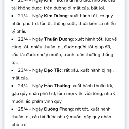
20/4 - Ngày
Kim Thổ
: ra đi nhỡ tàu, nhỡ xe, cầu
tài không được, trên đường đi mất của, bất lợi.
21/4 - Ngày
Kim Dương
: xuất hành tốt, có quý
nhân phù trợ, tài lộc thông suốt, thưa kiện có nhiều
lý phải.
22/4 - Ngày
Thuần Dương
: xuất hành tốt, lúc về
cũng tốt, nhiều thuận lợi, được người tốt giúp đỡ,
cầu tài được như ý muốn, tranh luận thường thắng
lợi.
23/4 - Ngày
Đạo Tặc
: rất xấu, xuất hành bị hại,
mất của.
24/4 - Ngày
Hảo Thương
: xuất hành thuận lợi,
gặp qúy nhân phù trợ, làm mọi việc vừa lòng, như ý
muốn, áo phẩm vinh quy.
25/4 - Ngày
Đường Phong
: rất tốt, xuất hành
thuận lợi, cầu tài được như ý muốn, gặp quý nhân
phù trợ.