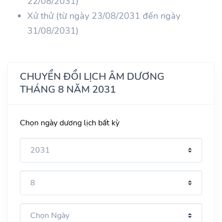
22/08/2031)
Xử thử (từ ngày 23/08/2031 đến ngày
31/08/2031)
CHUYỂN ĐỔI LỊCH ÂM DƯƠNG
THÁNG 8 NĂM 2031
Chọn ngày dương lịch bất kỳ