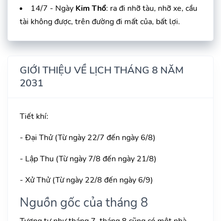
14/7 - Ngày
Kim Thổ
: ra đi nhỡ tàu, nhỡ xe, cầu
tài không được, trên đường đi mất của, bất lợi.
GIỚI THIỆU VỀ LỊCH THÁNG 8 NĂM
2031
Tiết khí:
- Đại Thử (Từ ngày 22/7 đến ngày 6/8)
- Lập Thu (Từ ngày 7/8 đến ngày 21/8)
- Xử Thử (Từ ngày 22/8 đến ngày 6/9)
Nguồn gốc của tháng 8
Tương tự như tháng 7, tháng 8 cũng có một nhà