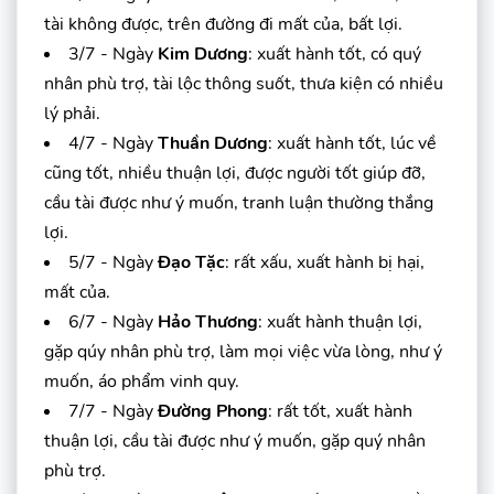
tài không được, trên đường đi mất của, bất lợi.
3/7 - Ngày
Kim Dương
: xuất hành tốt, có quý
nhân phù trợ, tài lộc thông suốt, thưa kiện có nhiều
lý phải.
4/7 - Ngày
Thuần Dương
: xuất hành tốt, lúc về
cũng tốt, nhiều thuận lợi, được người tốt giúp đỡ,
cầu tài được như ý muốn, tranh luận thường thắng
lợi.
5/7 - Ngày
Đạo Tặc
: rất xấu, xuất hành bị hại,
mất của.
6/7 - Ngày
Hảo Thương
: xuất hành thuận lợi,
gặp qúy nhân phù trợ, làm mọi việc vừa lòng, như ý
muốn, áo phẩm vinh quy.
7/7 - Ngày
Đường Phong
: rất tốt, xuất hành
thuận lợi, cầu tài được như ý muốn, gặp quý nhân
phù trợ.