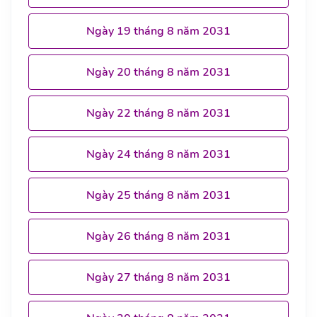
Ngày 19 tháng 8 năm 2031
Ngày 20 tháng 8 năm 2031
Ngày 22 tháng 8 năm 2031
Ngày 24 tháng 8 năm 2031
Ngày 25 tháng 8 năm 2031
Ngày 26 tháng 8 năm 2031
Ngày 27 tháng 8 năm 2031