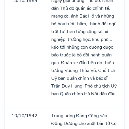
10/10/1954
Ngày giải phóng Thủ đô. Nhân
dân Thủ đô quần áo chỉnh tề,
mang cờ, ảnh Bác Hồ và những
bó hoa tươi thắm, thành đội ngũ
trật tự theo từng công sở, xí
nghiệp, trường học, khu phố...
kéo tới những con đường được
báo trước là bộ đội hành quân
qua. Đoàn xe đầu tiên do thiếu
tướng Vương Thừa Vũ, Chủ tịch
Uỷ ban quân chính và bác sĩ
Trần Duy Hưng, Phó chủ tịch Uỷ
ban Quân chính Hà Nội dẫn đầu.
10/10/1942
Trung ương Đảng Cộng sản
Đông Dương cho xuất bản tờ Cờ