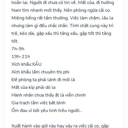
hoãn lại. Người đi chưa có tin về. Mất của, đi hướng
Nam tìm nhanh mới thấy. Nên phòng ngừa cãi cọ.
Miệng tiếng rất tầm thường. Việc làm chậm, lâu la
nhưng làm gì đều chắc chắn. Tính chất cung này trì
trệ, kéo dài, gặp xấu thì tăng xấu, gặp tốt thì tăng
tốt.
7h-9h
19h-21h
Xích khẩu:
XẤU
Xích khẩu lắm chuyên thị phi
Đề phòng ta phải lánh đi mới là
Mất của kíp phải dò la
Hành nhân chưa thấy ắt là viễn chinh
Gia trạch lắm việc bất bình
Ốm đau vì bởi yêu tinh trêu người..
Xuất hành vào giờ này hay xảy ra việc cãi cọ, gặp