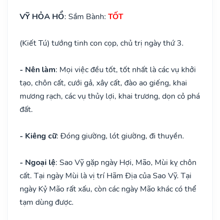
VỸ HỎA HỔ
: Sầm Bành:
TỐT
(Kiết Tú) tướng tinh con cọp, chủ trị ngày thứ 3.
- Nên làm
: Mọi việc đều tốt, tốt nhất là các vụ khởi
tạo, chôn cất, cưới gả, xây cất, đào ao giếng, khai
mương rạch, các vụ thủy lợi, khai trương, dọn cỏ phá
đất.
- Kiêng cữ
: Đóng giường, lót giường, đi thuyền.
- Ngoại lệ
: Sao Vỹ gặp ngày Hợi, Mão, Mùi kỵ chôn
cất. Tại ngày Mùi là vị trí Hãm Địa của Sao Vỹ. Tại
ngày Kỷ Mão rất xấu, còn các ngày Mão khác có thể
tạm dùng được.