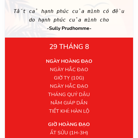
Tất cả hạnh phúc của mình có đều
do hạnh phúc của mình cho
-Sully Prudhomme-
29 THÁNG 8
NGÀY HOÀNG ĐẠO
NGÀY HẮC ĐẠO
GIỜ TỴ (10G)
NGÀY HẮC ĐẠO
THÁNG QUÝ DẬU
NĂM GIÁP DẦN
TIẾT KHÍ: HÀN LỘ
GIỜ HOÀNG ĐẠO
ẤT SỬU (1H-3H)