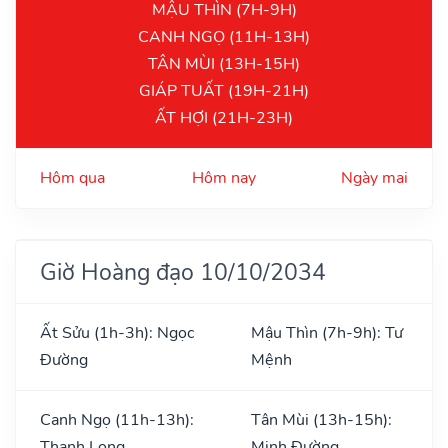
MẬU THÌN (7H-9H)
CANH NGỌ (11H-13H)
TÂN MÙI (13H-15H)
GIÁP TUẤT (19H-21H)
ẤT HỢI (21H-23H)
Hôm qua
Hôm nay
Ngày mai
Giờ Hoàng đạo 10/10/2034
Ất Sửu (1h-3h): Ngọc
Mậu Thìn (7h-9h): Tư
Đường
Mệnh
Canh Ngọ (11h-13h):
Tân Mùi (13h-15h):
Thanh Long
Minh Đường