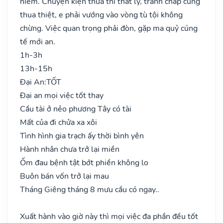
hiểm. Chuyện kiện thưa thì thất lý, tranh chấp cũng
thua thiệt, e phải vướng vào vòng tù tội không
chừng. Việc quan trọng phải đòn, gặp ma quỷ cúng
tế mới an.
1h-3h
13h-15h
Đại An:
TỐT
Đại an mọi việc tốt thay
Cầu tài ở nẻo phương Tây có tài
Mất của đi chửa xa xôi
Tình hình gia trạch ấy thời bình yên
Hành nhân chưa trở lại miền
Ốm đau bệnh tật bớt phiền không lo
Buôn bán vốn trở lại mau
Tháng Giêng tháng 8 mưu cầu có ngay..
Xuất hành vào giờ này thì mọi việc đa phần đều tốt