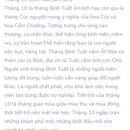
Tháng
10
là tháng Bính
Tuất
âm lịch hay còn gọi là
tháng Cúc nguyệt mang ý nghĩa của hoa Cúc và
hoa Cẩm Chướng. Tượng trưng cho lòng cao
thượng, sự chân thực, thể hiện lòng kính mến, niềm
vui, sự hân hoan.Thể hiện rằng bạn là con người
bộc trực, hăng hái. Tháng
Bính
Tuất
năm
Ất Mão
có
thiên can là
Bính
, địa chi là Tuất, cầm tinh con Chó.
Người sinh tháng
Bính
Tuất là những người hiền
lương tốt bụng, luôn luôn sẵn sàng giúp đỡ người
khác. Là người chất phát, chịu khó làm việc trung
niên tạo dựng được sự nghiệp. Tiết trời của tháng
10
là tháng giao mùa giữa mùa thu và mùa đông,
thời tiết trở nên mát mẻ hơn. Tháng
10
ngập tràn
những khám phá mới, những khởi đầu mới cho
người ta nhiều cảm xúc.