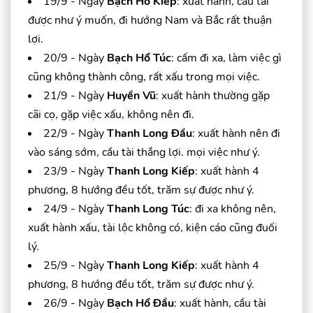
19/9 - Ngày
Bạch Hổ Kiếp
: xuất hành, cầu tài
được như ý muốn, đi hướng Nam và Bắc rất thuận
lợi.
20/9 - Ngày
Bạch Hổ Túc
: cấm đi xa, làm việc gì
cũng không thành công, rất xấu trong mọi việc.
21/9 - Ngày
Huyền Vũ
: xuất hành thường gặp
cãi cọ, gặp việc xấu, không nên đi.
22/9 - Ngày
Thanh Long Đầu
: xuất hành nên đi
vào sáng sớm, cầu tài thắng lợi. mọi việc như ý.
23/9 - Ngày
Thanh Long Kiếp
: xuất hành 4
phương, 8 hướng đều tốt, trăm sự được như ý.
24/9 - Ngày
Thanh Long Túc
: đi xa không nên,
xuất hành xấu, tài lộc không có, kiện cáo cũng đuối
lý.
25/9 - Ngày
Thanh Long Kiếp
: xuất hành 4
phương, 8 hướng đều tốt, trăm sự được như ý.
26/9 - Ngày
Bạch Hổ Đầu
: xuất hành, cầu tài