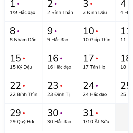
1
2
3
4
●
●
●
●
1/9 Hắc đạo
2 Bính Thân
3 Đinh Dậu
4 Hắc
8
9
10
11
●
●
●
8 Nhâm Dần
9 Hắc đạo
10 Giáp Thìn
11 Ất
15
16
17
18
●
●
●
15 Kỷ Dậu
16 Hắc đạo
17 Tân Hợi
18 Hắ
22
23
24
25
●
●
●
22 Bính Thìn
23 Đinh Tị
24 Hắc đạo
25 Hắ
29
30
31
●
●
●
29 Quý Hợi
30 Hắc đạo
1/10 Ất Sửu