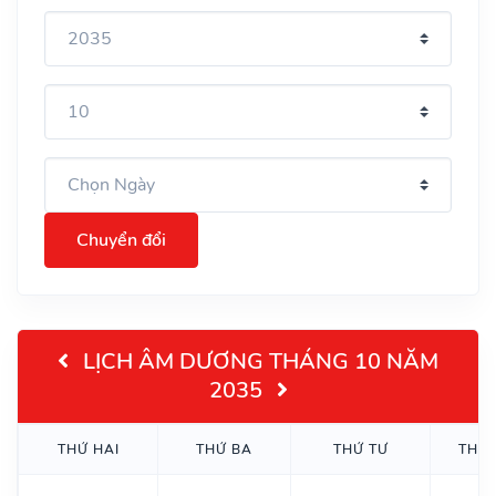
Chuyển đổi
LỊCH ÂM DƯƠNG THÁNG 10 NĂM
2035
THỨ HAI
THỨ BA
THỨ TƯ
THỨ