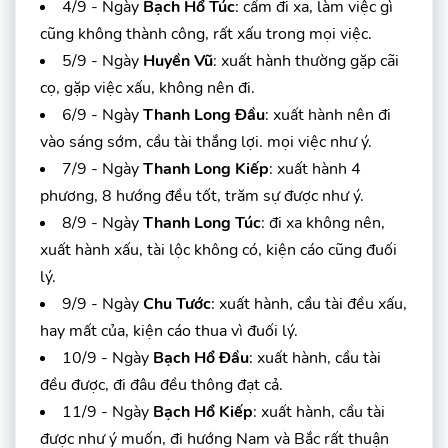
4/9 - Ngày
Bạch Hổ Túc
: cấm đi xa, làm việc gì
cũng không thành công, rất xấu trong mọi việc.
5/9 - Ngày
Huyền Vũ
: xuất hành thường gặp cãi
cọ, gặp việc xấu, không nên đi.
6/9 - Ngày
Thanh Long Đầu
: xuất hành nên đi
vào sáng sớm, cầu tài thắng lợi. mọi việc như ý.
7/9 - Ngày
Thanh Long Kiếp
: xuất hành 4
phương, 8 hướng đều tốt, trăm sự được như ý.
8/9 - Ngày
Thanh Long Túc
: đi xa không nên,
xuất hành xấu, tài lộc không có, kiện cáo cũng đuối
lý.
9/9 - Ngày
Chu Tước
: xuất hành, cầu tài đều xấu,
hay mất của, kiện cáo thua vì đuối lý.
10/9 - Ngày
Bạch Hổ Đầu
: xuất hành, cầu tài
đều được, đi đâu đều thông đạt cả.
11/9 - Ngày
Bạch Hổ Kiếp
: xuất hành, cầu tài
được như ý muốn, đi hướng Nam và Bắc rất thuận