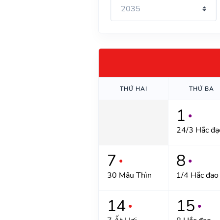
THỨ HAI
THỨ BA
1
●
24/3 Hắc đạ
7
8
●
●
30 Mậu Thìn
1/4 Hắc đạo
14
15
●
●