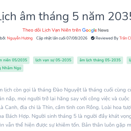
Lịch âm tháng 5 năm 203
Theo dõi Lịch Vạn Niên trên
 bởi:
Nguyễn Hương
Cập nhật lần cuối 07/08/2026
Reviewed By
Trần 
ạn niên 05/2035
lịch vạn sự 05-2035
âm lịch tháng 05-2035
l
ng Nhâm Ngọ
 lịch còn gọi là tháng Đào Nguyệt là tháng cuối cùng c
ăn nắp, mọi người trở lại hăng say với công việc và cu
là
Canh
, địa chi là Thìn, cầm tinh con Rồng. Loài hoa tư
oa Bách Hợp. Người sinh tháng
5
là người đầy khát vọng
ên vẫn thể hiện được sự khiêm tốn. Bản thân luôn gặp 