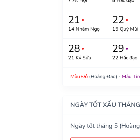
7 Ất Hợi
8 Hắc đạo
21
22
●
●
14 Nhâm Ngọ
15 Quý Mùi
28
29
●
●
21 Kỷ Sửu
22 Hắc đạo
Màu Đỏ
(Hoàng Đạo) -
Màu Tí
NGÀY TỐT XẤU THÁNG
Ngày tốt tháng 5 (Hoàng