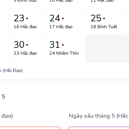
9 Đinh Sửu
10 Hắc đạo
11 Hắc đạo
23
24
25
●
●
●
16 Hắc đạo
17 Hắc đạo
18 Bính Tuất
30
31
●
●
23 Hắc đạo
24 Nhâm Thìn
m
(Hắc Đạo)
 5
 đạo)
Ngày xấu tháng 5 (Hắc