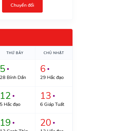
Chuyển đổi
THỨ BẢY
CHỦ NHẬT
5
6
●
●
28 Bính Dần
29 Hắc đạo
12
13
●
●
5 Hắc đạo
6 Giáp Tuất
19
20
●
●