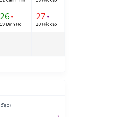
12 Canh Thìn
13 Hắc đạo
26
27
●
●
19 Đinh Hợi
20 Hắc đạo
 đạo)