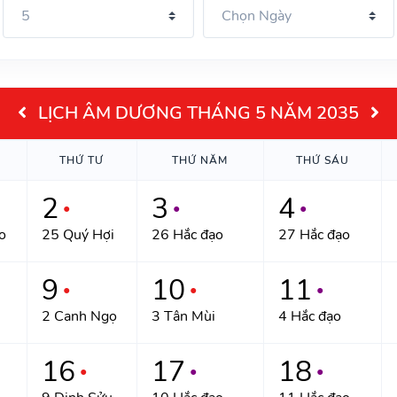
LỊCH ÂM DƯƠNG THÁNG 5 NĂM 2035
THỨ TƯ
THỨ NĂM
THỨ SÁU
2
3
4
●
●
●
o
25 Quý Hợi
26 Hắc đạo
27 Hắc đạo
9
10
11
●
●
●
2 Canh Ngọ
3 Tân Mùi
4 Hắc đạo
16
17
18
●
●
●