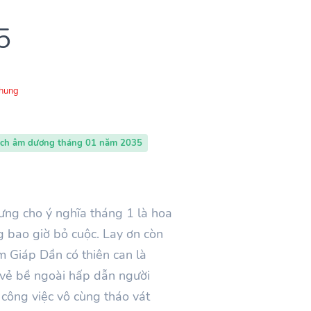
5
Chung
ịch âm dương tháng 01 năm 2035
rưng cho ý nghĩa tháng
1
là hoa
g bao giờ bỏ cuộc. Lay ơn còn
ăm
Giáp Dần
có thiên can là
vẻ bề ngoài hấp dẫn người
 công việc vô cùng tháo vát