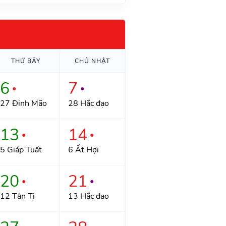
THỨ BẢY
CHỦ NHẬT
6
7
●
●
27 Đinh Mão
28 Hắc đạo
13
14
●
●
5 Giáp Tuất
6 Ất Hợi
20
21
●
●
12 Tân Tị
13 Hắc đạo