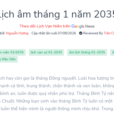
Lịch âm tháng 1 năm 203
Theo dõi Lịch Vạn Niên trên
 bởi:
Nguyễn Hương
Cập nhật lần cuối 07/08/2026
Reviewed By
Trần 
ạn niên 01/2035
lịch vạn sự 01-2035
âm lịch tháng 01-2035
l
ng Mậu Dần
ịch hay còn gọi là tháng Đông nguyệt. Loài hoa tượng t
ạnh cá tính, trung thành, chân thành và vẹn toàn, khôn
bình an, luôn được quý nhân phù trợ. Tháng
Bính
Tý
n
con Chuột. Những bạn sinh vào tháng
Bính
Tý luôn có một 
, luôn thể hiện mình là người thông minh chịu khó. Trong