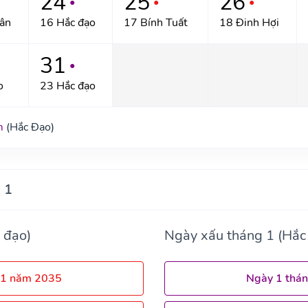
24
25
26
●
●
●
ân
16 Hắc đạo
17 Bính Tuất
18 Đinh Hợi
31
●
o
23 Hắc đạo
m
(Hắc Đạo)
 1
 đạo)
Ngày xấu tháng 1 (Hắc
 1 năm 2035
Ngày 1 thá