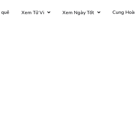
 quẻ
Cung Hoà
Xem Tử Vi
Xem Ngày Tốt