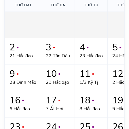
THỨ HAI
THỨ BA
THỨ TƯ
THỨ 
2
3
4
5
●
●
●
●
21 Hắc đạo
22 Tân Dậu
23 Hắc đạo
24 Hắc 
9
10
11
12
●
●
●
●
28 Đinh Mão
29 Hắc đạo
1/3 Kỷ Tị
2 Hắc đ
16
17
18
19
●
●
●
●
6 Hắc đạo
7 Ất Hợi
8 Hắc đạo
9 Hắc đ
23
24
25
26
●
●
●
●