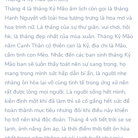
Tháng 4 là tháng Kỷ Mão âm lịch còn gọi là tháng
Hạnh Nguyệt với loài hoa tượng trưng là hoa mơ và
hoa trinh nữ. Là tháng của sự thư giãn, vui chơi, hội
hè, là tháng đẹp nhất của mùa xuân. Tháng Kỷ Mão
năm Canh Thân có thiên can là Kỷ, địa chi là Mão,
cầm tinh con Mèo. Nhắc đến các bạn sinh tháng Kỷ
Mão bạn sẽ luôn thấy toát nên sự sang trọng, họ
mang trong mình sức hấp dẫn bí ẩn, là người nhẹ
nhàng ôn hòa lại vô cùng tinh tế trong ứng xử nên
rất được lòng mọi người. Là người sống hết mình,
kiên định một khi đã làm thì sẽ cố gắng hết sức để
hoàn thành mục tiêu nhưng đôi khi điều này khiến
họ trở nên khá độc đoán. Tháng 4 với tiết trời se se
lạnh, ánh nắng ấm áp, là thời điểm thời tiết ôn hòa
nhất trong năm không có cái lạnh buốt như mùa