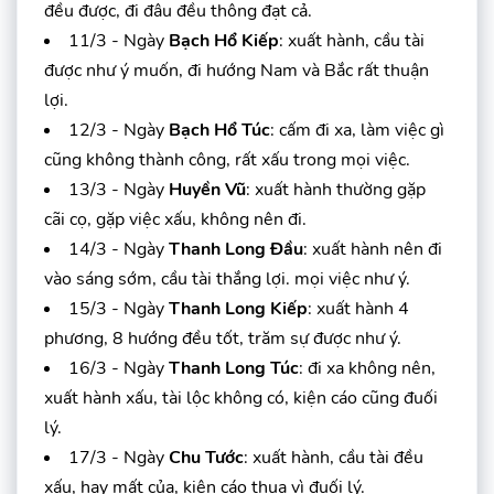
đều được, đi đâu đều thông đạt cả.
11/3 - Ngày
Bạch Hổ Kiếp
: xuất hành, cầu tài
được như ý muốn, đi hướng Nam và Bắc rất thuận
lợi.
12/3 - Ngày
Bạch Hổ Túc
: cấm đi xa, làm việc gì
cũng không thành công, rất xấu trong mọi việc.
13/3 - Ngày
Huyền Vũ
: xuất hành thường gặp
cãi cọ, gặp việc xấu, không nên đi.
14/3 - Ngày
Thanh Long Đầu
: xuất hành nên đi
vào sáng sớm, cầu tài thắng lợi. mọi việc như ý.
15/3 - Ngày
Thanh Long Kiếp
: xuất hành 4
phương, 8 hướng đều tốt, trăm sự được như ý.
16/3 - Ngày
Thanh Long Túc
: đi xa không nên,
xuất hành xấu, tài lộc không có, kiện cáo cũng đuối
lý.
17/3 - Ngày
Chu Tước
: xuất hành, cầu tài đều
xấu, hay mất của, kiện cáo thua vì đuối lý.