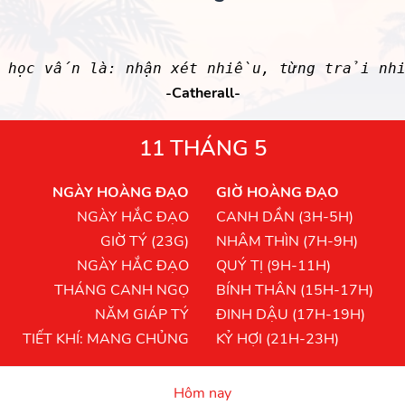
học vấn là: nhận xét nhiều, từng trải nh
-Catherall-
11 THÁNG 5
NGÀY HOÀNG ĐẠO
GIỜ HOÀNG ĐẠO
NGÀY HẮC ĐẠO
CANH DẦN (3H-5H)
GIỜ TÝ (23G)
NHÂM THÌN (7H-9H)
NGÀY HẮC ĐẠO
QUÝ TỊ (9H-11H)
THÁNG CANH NGỌ
BÍNH THÂN (15H-17H)
NĂM GIÁP TÝ
ĐINH DẬU (17H-19H)
TIẾT KHÍ: MANG CHỦNG
KỶ HỢI (21H-23H)
Hôm nay