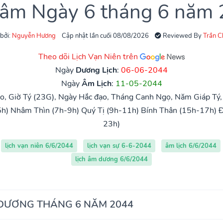
 âm Ngày 6 tháng 6 năm
 bởi:
Nguyễn Hương
Cập nhật lần cuối 08/08/2026
Reviewed By
Trần 
Theo dõi Lịch Vạn Niên trên
Ngày
Dương Lịch
:
06-06-2044
Ngày
Âm Lịch
:
11-05-2044
o, Giờ Tý (23G), Ngày Hắc đạo, Tháng Canh Ngọ, Năm Giáp Tý
5h)
Nhâm Thìn (7h-9h)
Quý Tị (9h-11h)
Bính Thân (15h-17h)
Đ
23h)
lịch vạn niên 6/6/2044
lịch vạn sự 6-6-2044
âm lịch 6/6/2044
lịch âm dương 6/6/2044
 DƯƠNG THÁNG 6 NĂM 2044