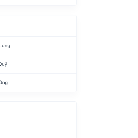
 Long
Quỹ
ường