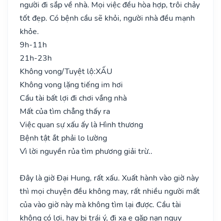
người đi sắp về nhà. Mọi việc đều hòa hợp, trôi chảy
tốt đẹp. Có bệnh cầu sẽ khỏi, người nhà đều mạnh
khỏe.
9h-11h
21h-23h
Không vong/Tuyệt lộ:
XẤU
Không vong lặng tiếng im hơi
Cầu tài bất lợi đi chơi vắng nhà
Mất của tìm chẳng thấy ra
Việc quan sự xấu ấy là Hình thương
Bệnh tật ắt phải lo lường
Vì lời nguyền rủa tìm phương giải trừ..
Đây là giờ Đại Hung, rất xấu. Xuất hành vào giờ này
thì mọi chuyện đều không may, rất nhiều người mất
của vào giờ này mà không tìm lại được. Cầu tài
không có lợi, hay bị trái ý, đi xa e gặp nạn nguy