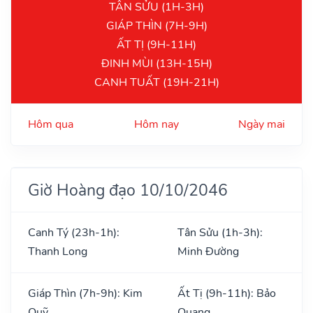
TÂN SỬU (1H-3H)
GIÁP THÌN (7H-9H)
ẤT TỊ (9H-11H)
ĐINH MÙI (13H-15H)
CANH TUẤT (19H-21H)
Hôm qua
Hôm nay
Ngày mai
Giờ Hoàng đạo 10/10/2046
Canh Tý (23h-1h):
Tân Sửu (1h-3h):
Thanh Long
Minh Đường
Giáp Thìn (7h-9h): Kim
Ất Tị (9h-11h): Bảo
Quỹ
Quang