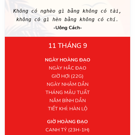
Không có nghèo gì bằng không có tài,
không có gì hèn bằng không có chí.
-Uông Cách-
11 THÁNG 9
NGÀY HOÀNG ĐẠO
NGÀY HẮC ĐẠO
GIỜ HỢI (22G)
NGÀY NHÂM DẦN
THÁNG MẬU TUẤT
NĂM BÍNH DẦN
TIẾT KHÍ: HÀN LỘ
GIỜ HOÀNG ĐẠO
CANH TÝ (23H-1H)