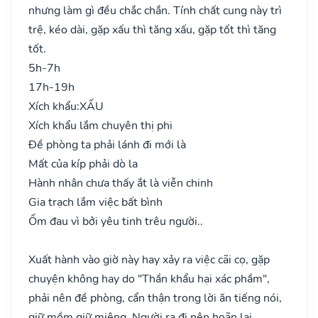
nhưng làm gì đều chắc chắn. Tính chất cung này trì
trệ, kéo dài, gặp xấu thì tăng xấu, gặp tốt thì tăng
tốt.
5h-7h
17h-19h
Xích khẩu:
XẤU
Xích khẩu lắm chuyên thị phi
Đề phòng ta phải lánh đi mới là
Mất của kíp phải dò la
Hành nhân chưa thấy ắt là viễn chinh
Gia trạch lắm việc bất bình
Ốm đau vì bởi yêu tinh trêu người..
Xuất hành vào giờ này hay xảy ra việc cãi cọ, gặp
chuyện không hay do "Thần khẩu hại xác phầm",
phải nên đề phòng, cẩn thận trong lời ăn tiếng nói,
giữ mồm giữ miệng. Người ra đi nên hoãn lại.