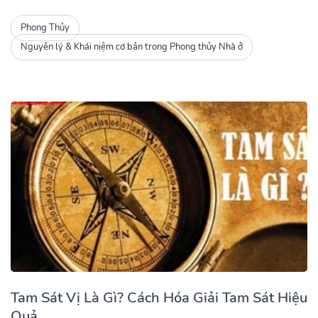
Phong Thủy
Nguyên lý & Khái niệm cơ bản trong Phong thủy Nhà ở
Tam Sát Vị Là Gì? Cách Hóa Giải Tam Sát Hiệu
Quả