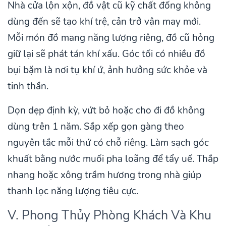
Nhà cửa lộn xộn, đồ vật cũ kỹ chất đống không
dùng đến sẽ tạo khí trệ, cản trở vận may mới.
Mỗi món đồ mang năng lượng riêng, đồ cũ hỏng
giữ lại sẽ phát tán khí xấu. Góc tối có nhiều đồ
bụi bặm là nơi tụ khí ứ, ảnh hưởng sức khỏe và
tinh thần.
Dọn dẹp định kỳ, vứt bỏ hoặc cho đi đồ không
dùng trên 1 năm. Sắp xếp gọn gàng theo
nguyên tắc mỗi thứ có chỗ riêng. Làm sạch góc
khuất bằng nước muối pha loãng để tẩy uế. Thắp
nhang hoặc xông trầm hương trong nhà giúp
thanh lọc năng lượng tiêu cực.
V. Phong Thủy Phòng Khách Và Khu