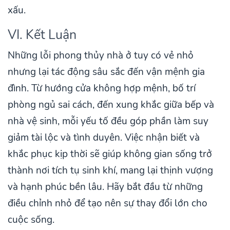
xấu.
VI. Kết Luận
Những lỗi phong thủy nhà ở tuy có vẻ nhỏ
nhưng lại tác động sâu sắc đến vận mệnh gia
đình. Từ hướng cửa không hợp mệnh, bố trí
phòng ngủ sai cách, đến xung khắc giữa bếp và
nhà vệ sinh, mỗi yếu tố đều góp phần làm suy
giảm tài lộc và tình duyên. Việc nhận biết và
khắc phục kịp thời sẽ giúp không gian sống trở
thành nơi tích tụ sinh khí, mang lại thịnh vượng
và hạnh phúc bền lâu. Hãy bắt đầu từ những
điều chỉnh nhỏ để tạo nên sự thay đổi lớn cho
cuộc sống.