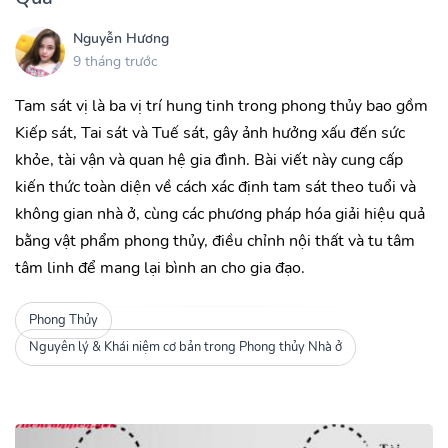
Nguyễn Hương
9 tháng trước
Tam sát vị là ba vị trí hung tinh trong phong thủy bao gồm
Kiếp sát, Tai sát và Tuế sát, gây ảnh hưởng xấu đến sức
khỏe, tài vận và quan hệ gia đình. Bài viết này cung cấp
kiến thức toàn diện về cách xác định tam sát theo tuổi và
không gian nhà ở, cùng các phương pháp hóa giải hiệu quả
bằng vật phẩm phong thủy, điều chỉnh nội thất và tu tâm
tâm linh để mang lại bình an cho gia đạo.
Phong Thủy
Nguyên lý & Khái niệm cơ bản trong Phong thủy Nhà ở