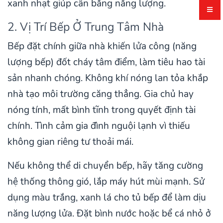
xanh nhạt giúp cân bằng năng lượng.
2. Vị Trí Bếp Ở Trung Tâm Nhà
Bếp đặt chính giữa nhà khiến lửa công (năng
lượng bếp) đốt cháy tâm điểm, làm tiêu hao tài
sản nhanh chóng. Không khí nóng lan tỏa khắp
nhà tạo môi trường căng thẳng. Gia chủ hay
nóng tính, mất bình tĩnh trong quyết định tài
chính. Tình cảm gia đình nguội lạnh vì thiếu
không gian riêng tư thoải mái.
Nếu không thể di chuyển bếp, hãy tăng cường
hệ thống thông gió, lắp máy hút mùi mạnh. Sử
dụng màu trắng, xanh lá cho tủ bếp để làm dịu
năng lượng lửa. Đặt bình nước hoặc bể cá nhỏ ở