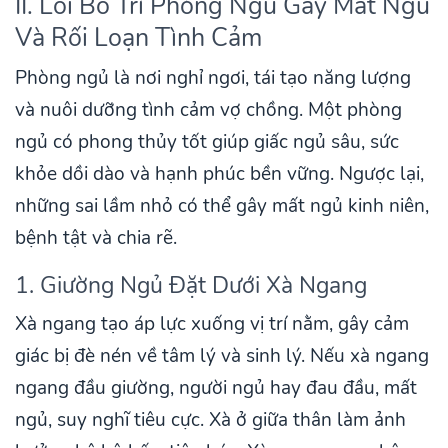
II. Lỗi Bố Trí Phòng Ngủ Gây Mất Ngủ
Và Rối Loạn Tình Cảm
Phòng ngủ là nơi nghỉ ngơi, tái tạo năng lượng
và nuôi dưỡng tình cảm vợ chồng. Một phòng
ngủ có phong thủy tốt giúp giấc ngủ sâu, sức
khỏe dồi dào và hạnh phúc bền vững. Ngược lại,
những sai lầm nhỏ có thể gây mất ngủ kinh niên,
bệnh tật và chia rẽ.
1. Giường Ngủ Đặt Dưới Xà Ngang
Xà ngang tạo áp lực xuống vị trí nằm, gây cảm
giác bị đè nén về tâm lý và sinh lý. Nếu xà ngang
ngang đầu giường, người ngủ hay đau đầu, mất
ngủ, suy nghĩ tiêu cực. Xà ở giữa thân làm ảnh