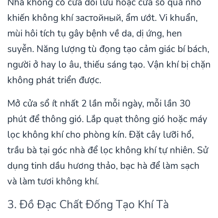
Nhà không có cửa đối lưu hoặc cửa sổ quá nhỏ
khiến không khí застойный, ẩm ướt. Vi khuẩn,
mùi hôi tích tụ gây bệnh về da, dị ứng, hen
suyễn. Năng lượng tù đọng tạo cảm giác bí bách,
người ở hay lo âu, thiếu sáng tạo. Vận khí bị chặn
không phát triển được.
Mở cửa sổ ít nhất 2 lần mỗi ngày, mỗi lần 30
phút để thông gió. Lắp quạt thông gió hoặc máy
lọc không khí cho phòng kín. Đặt cây lưỡi hổ,
trầu bà tại góc nhà để lọc không khí tự nhiên. Sử
dụng tinh dầu hương thảo, bạc hà để làm sạch
và làm tươi không khí.
3. Đồ Đạc Chất Đống Tạo Khí Tà