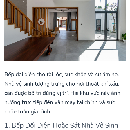
Bếp đại diện cho tài lộc, sức khỏe và sự ấm no.
Nhà vệ sinh tượng trưng cho nơi thoát khí xấu,
cần được bố trí đúng vị trí. Hai khu vực này ảnh
hưởng trực tiếp đến vận may tài chính và sức
khỏe toàn gia đình.
1. Bếp Đối Diện Hoặc Sát Nhà Vệ Sinh