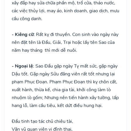
xây đắp hay sửa chữa phần mộ, trổ cửa, tháo nước,
các việc thủy lợi, may áo, kinh doanh, giao dịch, mưu
cầu công danh.
- Kiêng cữ
: Rất kỵ đi thuyền. Con sinh vào ngày này
nên đặt tên là Đẩu, Giải, Trại hoặc lấy tên Sao của
năm hay tháng thì mới dễ nuôi.
- Ngoại lệ
: Sao Đẩu gặp ngày Tỵ mất sức, gặp ngày
Dậu tốt. Gặp ngày Sửu đăng viên rất tốt nhưng lại
phạm Phục Đoạn. Phạm Phục Đoạn thì kỵ chôn cất,
xuất hành, thừa kế, chia gia tài, khởi công làm lò
nhuộm lò gốm; Nhưng nên tiến hành xây tường, lấp
hang lỗ, làm cầu tiêu, kết dứt điều hung hại.
Đẩu tinh tạo tác chủ chiêu tài,
Văn vũ quan viên vị đỉnh thai,