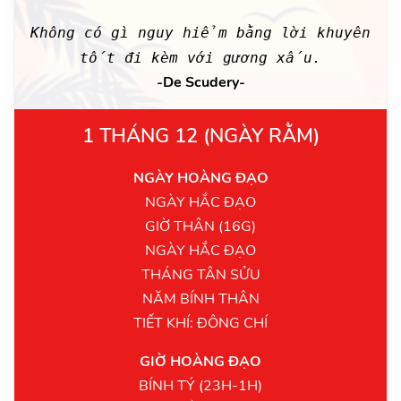
Không có gì nguy hiểm bằng lời khuyên
tốt đi kèm với gương xấu.
-De Scudery-
1 THÁNG 12 (NGÀY RẰM)
NGÀY HOÀNG ĐẠO
NGÀY HẮC ĐẠO
GIỜ THÂN (16G)
NGÀY HẮC ĐẠO
THÁNG TÂN SỬU
NĂM BÍNH THÂN
TIẾT KHÍ: ĐÔNG CHÍ
GIỜ HOÀNG ĐẠO
BÍNH TÝ (23H-1H)