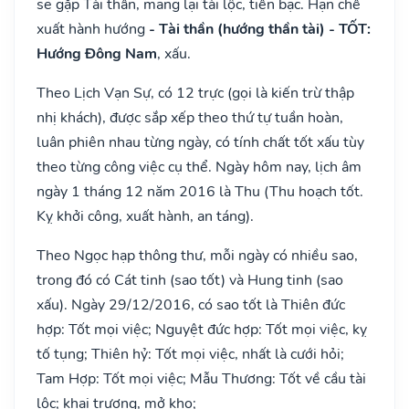
sẽ gặp Tài thần, mang lại tài lộc, tiền bạc. Hạn chế
xuất hành hướng
- Tài thần (hướng thần tài) - TỐT:
Hướng Đông Nam
, xấu.
Theo Lịch Vạn Sự, có 12 trực (gọi là kiến trừ thập
nhị khách), được sắp xếp theo thứ tự tuần hoàn,
luân phiên nhau từng ngày, có tính chất tốt xấu tùy
theo từng công việc cụ thể. Ngày hôm nay, lịch âm
ngày 1 tháng 12 năm 2016 là Thu (Thu hoạch tốt.
Kỵ khởi công, xuất hành, an táng).
Theo Ngọc hạp thông thư, mỗi ngày có nhiều sao,
trong đó có Cát tinh (sao tốt) và Hung tinh (sao
xấu). Ngày 29/12/2016, có sao tốt là Thiên đức
hợp: Tốt mọi việc; Nguyệt đức hợp: Tốt mọi việc, kỵ
tố tụng; Thiên hỷ: Tốt mọi việc, nhất là cưới hỏi;
Tam Hợp: Tốt mọi việc; Mẫu Thương: Tốt về cầu tài
lộc; khai trương, mở kho;