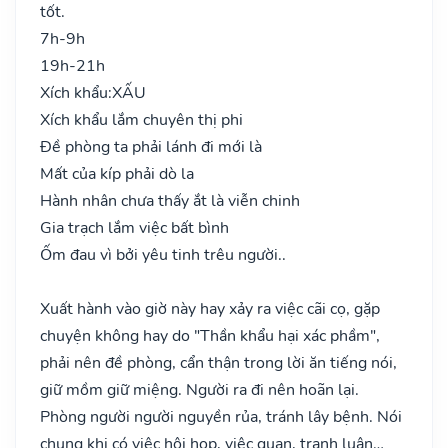
tốt.
7h-9h
19h-21h
Xích khẩu:
XẤU
Xích khẩu lắm chuyên thị phi
Đề phòng ta phải lánh đi mới là
Mất của kíp phải dò la
Hành nhân chưa thấy ắt là viễn chinh
Gia trạch lắm việc bất bình
Ốm đau vì bởi yêu tinh trêu người..
Xuất hành vào giờ này hay xảy ra việc cãi cọ, gặp
chuyện không hay do "Thần khẩu hại xác phầm",
phải nên đề phòng, cẩn thận trong lời ăn tiếng nói,
giữ mồm giữ miệng. Người ra đi nên hoãn lại.
Phòng người người nguyền rủa, tránh lây bệnh. Nói
chung khi có việc hội họp, việc quan, tranh luận…