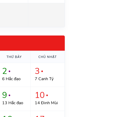
THỨ BẢY
CHỦ NHẬT
2
3
●
●
6 Hắc đạo
7 Canh Tý
9
10
●
●
13 Hắc đạo
14 Đinh Mùi