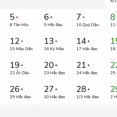
4/2
5
6
7
8
●
●
●
8 Tân Mùi
9 Hắc đạo
10 Quý Dậu
11 
12
13
14
1
●
●
●
15 Mậu Dần
16 Kỷ Mão
17 Hắc đạo
18 
19
20
21
2
●
●
●
22 Ất Dậu
23 Hắc đạo
24 Hắc đạo
25 
26
27
28
2
●
●
●
29 Hắc đạo
30 Hắc đạo
1/3 Hắc đạo
2 H