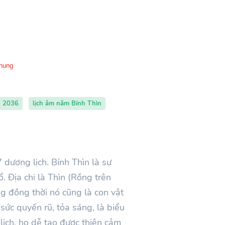
Chung
h 2036
lịch âm năm Bính Thìn
7
dương lịch.
Bính Thìn
là sự
ổ
. Địa chi là
Thìn
(Rồng trên
ng đồng thời nó cũng là con vật
sức quyến rũ, tỏa sáng, là biểu
lịch, họ dễ tạo được thiện cảm