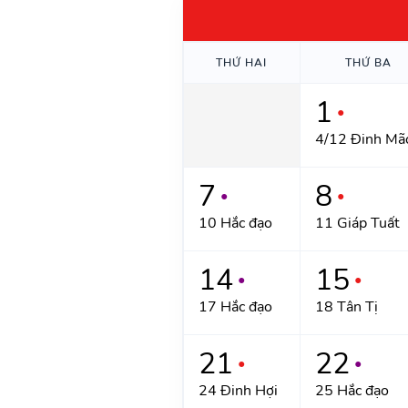
THỨ HAI
THỨ BA
1
●
4/12 Đinh Mã
7
8
●
●
10 Hắc đạo
11 Giáp Tuất
14
15
●
●
17 Hắc đạo
18 Tân Tị
21
22
●
●
24 Đinh Hợi
25 Hắc đạo