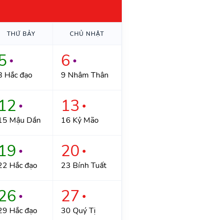
THỨ BẢY
CHỦ NHẬT
5
6
●
●
8 Hắc đạo
9 Nhâm Thân
12
13
●
●
15 Mậu Dần
16 Kỷ Mão
19
20
●
●
22 Hắc đạo
23 Bính Tuất
26
27
●
●
29 Hắc đạo
30 Quý Tị