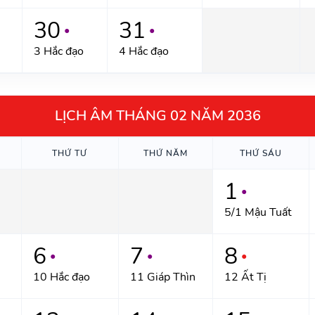
30
31
●
●
3 Hắc đạo
4 Hắc đạo
LỊCH ÂM THÁNG 02 NĂM 2036
THỨ TƯ
THỨ NĂM
THỨ SÁU
1
●
5/1 Mậu Tuất
6
7
8
●
●
●
10 Hắc đạo
11 Giáp Thìn
12 Ất Tị