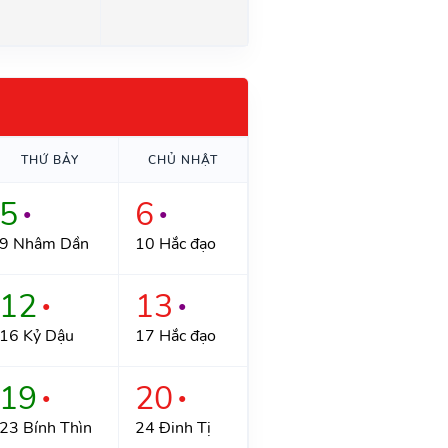
THỨ BẢY
CHỦ NHẬT
5
6
●
●
9 Nhâm Dần
10 Hắc đạo
12
13
●
●
16 Kỷ Dậu
17 Hắc đạo
19
20
●
●
23 Bính Thìn
24 Đinh Tị