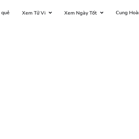
 quẻ
Cung Hoà
Xem Tử Vi
Xem Ngày Tốt