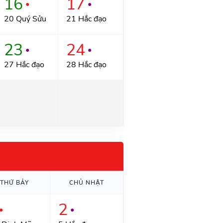
16
17
●
●
20 Quý Sửu
21 Hắc đạo
23
24
●
●
27 Hắc đạo
28 Hắc đạo
THỨ BẢY
CHỦ NHẬT
2
●
●