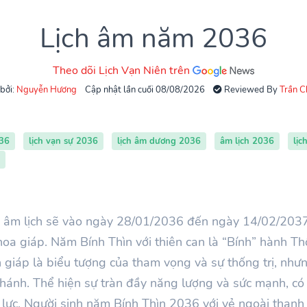
Lịch âm năm 2036
Theo dõi Lịch Vạn Niên trên
 bởi:
Nguyễn Hương
Cập nhật lần cuối 08/08/2026
Reviewed By
Trần 
036
lịch vạn sự 2036
lịch âm dương 2036
âm lịch 2036
lịc
âm lịch sẽ vào ngày 28
/01/2036
đến ngày
14/02/203
hoa giáp. Năm
Bính Thìn
với thiên can là “
Bính
” hành
Th
on giáp là biểu tượng của tham vọng và sự thống trị, như
thánh. Thể hiện sự tràn đầy năng lượng và sức mạnh, có 
lực. Người sinh năm Bính Thìn 2036 với vẻ ngoài thanh 