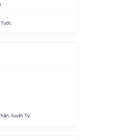
n
 Tước
hân, tuyệt Tý.