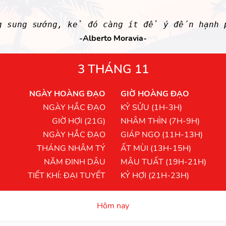
g sung sướng, kẻ đó càng ít để ý đến hạnh 
-Alberto Moravia-
3 THÁNG 11
NGÀY HOÀNG ĐẠO
GIỜ HOÀNG ĐẠO
NGÀY HẮC ĐẠO
KỶ SỬU (1H-3H)
GIỜ HỢI (21G)
NHÂM THÌN (7H-9H)
NGÀY HẮC ĐẠO
GIÁP NGỌ (11H-13H)
THÁNG NHÂM TÝ
ẤT MÙI (13H-15H)
NĂM ĐINH DẬU
MẬU TUẤT (19H-21H)
TIẾT KHÍ: ĐẠI TUYẾT
KỶ HỢI (21H-23H)
Hôm nay