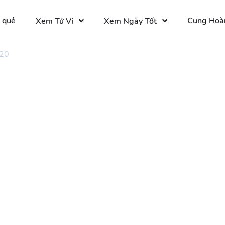
 quẻ
Cung Hoà
Xem Tử Vi
Xem Ngày Tốt
 20