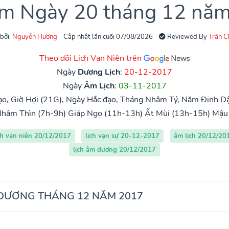
âm Ngày 20 tháng 12 nă
 bởi:
Nguyễn Hương
Cập nhật lần cuối 07/08/2026
Reviewed By
Trần 
Theo dõi Lịch Vạn Niên trên
Ngày
Dương Lịch
:
20-12-2017
Ngày
Âm Lịch
:
03-11-2017
o, Giờ Hợi (21G), Ngày Hắc đạo, Tháng Nhâm Tý, Năm Đinh Dậ
hâm Thìn (7h-9h)
Giáp Ngọ (11h-13h)
Ất Mùi (13h-15h)
Mậu 
ch vạn niên 20/12/2017
lịch vạn sự 20-12-2017
âm lịch 20/12/20
lịch âm dương 20/12/2017
 DƯƠNG THÁNG 12 NĂM 2017