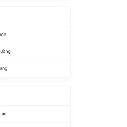
ệnh
Đường
uang
Lao