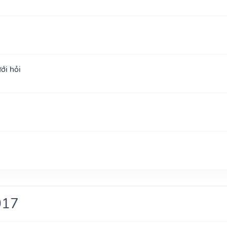
ới hỏi
017