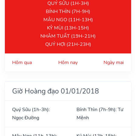
QUÝ SỬU (1H-3H)
BÍNH THÌN (7H-9H)
MẬU NGỌ (11H-13H)
KỶ MÙI (13H-15H)
NHÂM TUẤT (19H-21H)
QUÝ HỢI (21H-23H)
Hôm qua
Hôm nay
Ngày mai
Giờ Hoàng đạo 01/01/2018
Quý Sửu (1h-3h):
Bính Thìn (7h-9h): Tư
Ngọc Đường
Mệnh
Mậu Ngọ (11h-13h):
Kỷ Mùi (13h-15h):