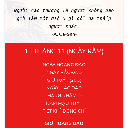
Người cao thượng là người không bao
giờ làm một điều gì để hạ thấp
người khác.
-A. Ca-Sơn-
15 THÁNG 11 (NGÀY RẰM)
NGÀY HOÀNG ĐẠO
NGÀY HẮC ĐẠO
GIỜ TUẤT (20G)
NGÀY HẮC ĐẠO
THÁNG NHÂM TÝ
NĂM MẬU TUẤT
TIẾT KHÍ: ĐÔNG CHÍ
GIỜ HOÀNG ĐẠO