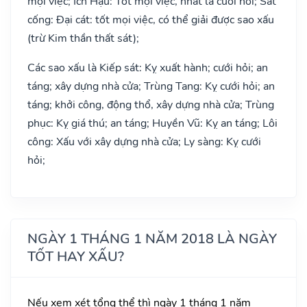
mọi việc; Ích Hậu: Tốt mọi việc, nhất là cưới hỏi; Sát
cống: Đại cát: tốt mọi việc, có thể giải được sao xấu
(trừ Kim thần thất sát);
Các sao xấu là Kiếp sát: Kỵ xuất hành; cưới hỏi; an
táng; xây dựng nhà cửa; Trùng Tang: Kỵ cưới hỏi; an
táng; khởi công, động thổ, xây dựng nhà cửa; Trùng
phục: Kỵ giá thú; an táng; Huyền Vũ: Kỵ an táng; Lôi
công: Xấu với xây dựng nhà cửa; Ly sàng: Kỵ cưới
hỏi;
NGÀY 1 THÁNG 1 NĂM 2018 LÀ NGÀY
TỐT HAY XẤU?
Nếu xem xét tổng thể thì ngày 1 tháng 1 năm