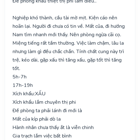
Đề phong khẩu thiệt thị phi lắm điều..
Nghiệp khó thành, cầu tài mờ mịt. Kiện cáo nên
hoãn lại. Người đi chưa có tin về. Mất của, đi hướng
Nam tìm nhanh mới thấy. Nên phòng ngừa cãi cọ.
Miệng tiếng rất tầm thường. Việc làm chậm, lâu la
nhưng làm gì đều chắc chắn. Tính chất cung này trì
trệ, kéo dài, gặp xấu thì tăng xấu, gặp tốt thì tăng
tốt.
5h-7h
17h-19h
Xích khẩu:
XẤU
Xích khẩu lắm chuyên thị phi
Đề phòng ta phải lánh đi mới là
Mất của kíp phải dò la
Hành nhân chưa thấy ắt là viễn chinh
Gia trạch lắm việc bất bình