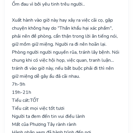
Ốm đau vì bởi yêu tinh trêu người..
Xuất hành vào giờ này hay xảy ra việc cãi cọ, gặp
chuyện không hay do "Thần khẩu hại xác phầm",
phải nên đề phòng, cẩn thận trong lời ăn tiếng nói,
giữ mồm giữ miệng. Người ra đi nên hoãn lại.
Phòng người người nguyền rủa, tránh lây bệnh. Nói
chung khi có việc hội họp, việc quan, tranh luận…
tránh đi vào giờ này, nếu bắt buộc phải đi thì nên
giữ miệng dễ gây ẩu đả cãi nhau.
7h-9h
19h-21h
Tiểu cát:
TỐT
Tiểu cát mọi việc tốt tươi
Người ta đem đến tin vui điều lành
Mất của Phương Tây rành rành
Hành nhân xem đã hành trình đến nơi