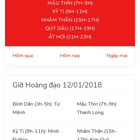
MẬU THÌN (7H-9H)
KỶ TỊ (9H-11H)
NHÂM THÂN (15H-17H)
QUÝ DẬU (17H-19H)
ẤT HỢI (21H-23H)
Hôm qua
Hôm nay
Ngày mai
Giờ Hoàng đạo 12/01/2018
Bính Dần (3h-5h): Tư
Mậu Thìn (7h-9h):
Mệnh
Thanh Long
Kỷ Tị (9h-11h): Minh
Nhâm Thân (15h-
Đường
17h): Kim Quỹ