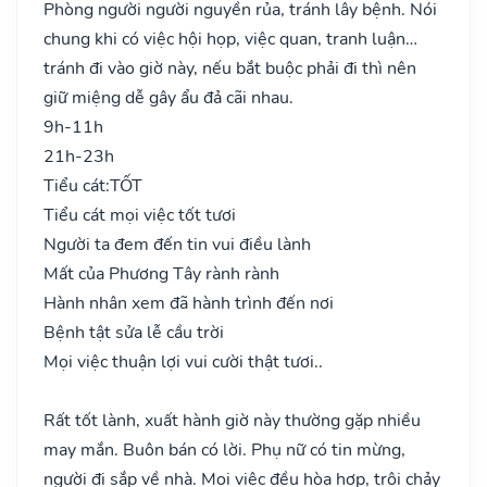
Phòng người người nguyền rủa, tránh lây bệnh. Nói
chung khi có việc hội họp, việc quan, tranh luận…
tránh đi vào giờ này, nếu bắt buộc phải đi thì nên
giữ miệng dễ gây ẩu đả cãi nhau.
9h-11h
21h-23h
Tiểu cát:
TỐT
Tiểu cát mọi việc tốt tươi
Người ta đem đến tin vui điều lành
Mất của Phương Tây rành rành
Hành nhân xem đã hành trình đến nơi
Bệnh tật sửa lễ cầu trời
Mọi việc thuận lợi vui cười thật tươi..
Rất tốt lành, xuất hành giờ này thường gặp nhiều
may mắn. Buôn bán có lời. Phụ nữ có tin mừng,
người đi sắp về nhà. Mọi việc đều hòa hợp, trôi chảy