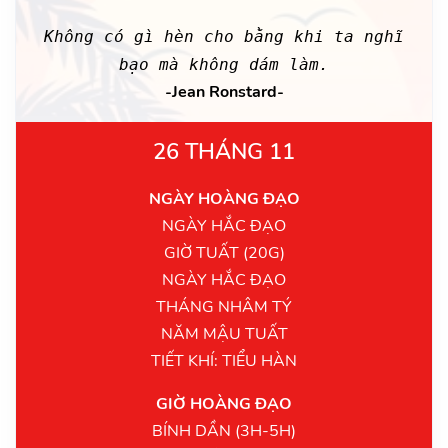
Không có gì hèn cho bằng khi ta nghĩ
bạo mà không dám làm.
-Jean Ronstard-
26 THÁNG 11
NGÀY HOÀNG ĐẠO
NGÀY HẮC ĐẠO
GIỜ TUẤT (20G)
NGÀY HẮC ĐẠO
THÁNG NHÂM TÝ
NĂM MẬU TUẤT
TIẾT KHÍ: TIỂU HÀN
GIỜ HOÀNG ĐẠO
BÍNH DẦN (3H-5H)