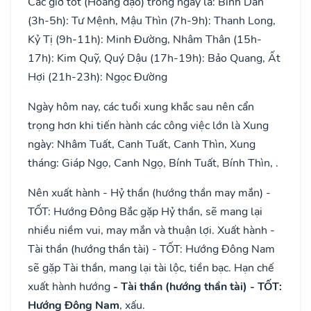
Các giờ tốt (Hoàng đạo) trong ngày là: Bính Dần
(3h-5h): Tư Mệnh, Mậu Thìn (7h-9h): Thanh Long,
Kỷ Tị (9h-11h): Minh Đường, Nhâm Thân (15h-
17h): Kim Quỹ, Quý Dậu (17h-19h): Bảo Quang, Ất
Hợi (21h-23h): Ngọc Đường
Ngày hôm nay, các tuổi xung khắc sau nên cẩn
trọng hơn khi tiến hành các công việc lớn là Xung
ngày: Nhâm Tuất, Canh Tuất, Canh Thìn, Xung
tháng: Giáp Ngọ, Canh Ngọ, Bính Tuất, Bính Thìn, .
Nên xuất hành - Hỷ thần (hướng thần may mắn) -
TỐT: Hướng Đông Bắc gặp Hỷ thần, sẽ mang lại
nhiều niềm vui, may mắn và thuận lợi. Xuất hành -
Tài thần (hướng thần tài) - TỐT: Hướng Đông Nam
sẽ gặp Tài thần, mang lại tài lộc, tiền bạc. Hạn chế
xuất hành hướng
- Tài thần (hướng thần tài) - TỐT:
Hướng Đông Nam
, xấu.