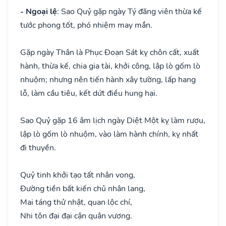
- Ngoại lệ
: Sao Quỷ gặp ngày Tý đăng viên thừa kế
tước phong tốt, phó nhiệm may mắn.
Gặp ngày Thân là Phục Đoạn Sát kỵ chôn cất, xuất
hành, thừa kế, chia gia tài, khởi công, lập lò gốm lò
nhuộm; nhưng nên tiến hành xây tường, lấp hang
lỗ, làm cầu tiêu, kết dứt điều hung hại.
Sao Quỷ gặp 16 âm lịch ngày Diệt Một kỵ làm rượu,
lập lò gốm lò nhuộm, vào làm hành chính, kỵ nhất
đi thuyền.
Quỷ tinh khởi tạo tất nhân vong,
Đường tiền bất kiến chủ nhân lang,
Mai táng thử nhật, quan lộc chí,
Nhi tôn đại đại cận quân vương.