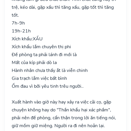
trệ, kéo dài, gặp xấu thì tăng xấu, gặp tốt thì tăng
tốt.
7h-9h
19h-21h
Xích khẩu:
XẤU
Xích khẩu lắm chuyên thị phi
Đề phòng ta phải lánh đi mới là
Mất của kíp phải dò la
Hành nhân chưa thấy ắt là viễn chinh
Gia trạch lắm việc bất bình
Ốm đau vì bởi yêu tinh trêu người..
Xuất hành vào giờ này hay xảy ra việc cãi cọ, gặp
chuyện không hay do "Thần khẩu hại xác phầm",
phải nên đề phòng, cẩn thận trong lời ăn tiếng nói,
giữ mồm giữ miệng. Người ra đi nên hoãn lại.