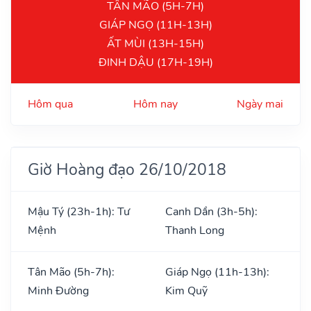
TÂN MÃO (5H-7H)
GIÁP NGỌ (11H-13H)
ẤT MÙI (13H-15H)
ĐINH DẬU (17H-19H)
Hôm qua
Hôm nay
Ngày mai
Giờ Hoàng đạo 26/10/2018
Mậu Tý (23h-1h): Tư
Canh Dần (3h-5h):
Mệnh
Thanh Long
Tân Mão (5h-7h):
Giáp Ngọ (11h-13h):
Minh Đường
Kim Quỹ