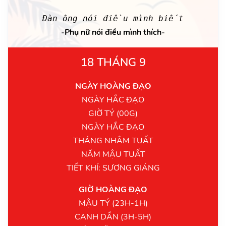
Đàn ông nói điều mình biết
-Phụ nữ nói điều mình thích-
18 THÁNG 9
NGÀY HOÀNG ĐẠO
NGÀY HẮC ĐẠO
GIỜ TÝ (00G)
NGÀY HẮC ĐẠO
THÁNG NHÂM TUẤT
NĂM MẬU TUẤT
TIẾT KHÍ: SƯƠNG GIÁNG
GIỜ HOÀNG ĐẠO
MẬU TÝ (23H-1H)
CANH DẦN (3H-5H)