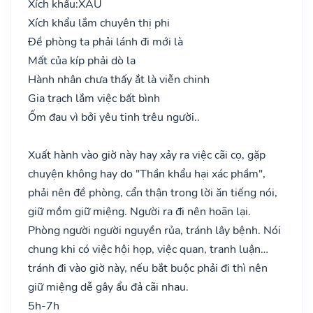
Xích khẩu:
XẤU
Xích khẩu lắm chuyên thị phi
Đề phòng ta phải lánh đi mới là
Mất của kíp phải dò la
Hành nhân chưa thấy ắt là viễn chinh
Gia trạch lắm việc bất bình
Ốm đau vì bởi yêu tinh trêu người..
Xuất hành vào giờ này hay xảy ra việc cãi cọ, gặp
chuyện không hay do "Thần khẩu hại xác phầm",
phải nên đề phòng, cẩn thận trong lời ăn tiếng nói,
giữ mồm giữ miệng. Người ra đi nên hoãn lại.
Phòng người người nguyền rủa, tránh lây bệnh. Nói
chung khi có việc hội họp, việc quan, tranh luận…
tránh đi vào giờ này, nếu bắt buộc phải đi thì nên
giữ miệng dễ gây ẩu đả cãi nhau.
5h-7h