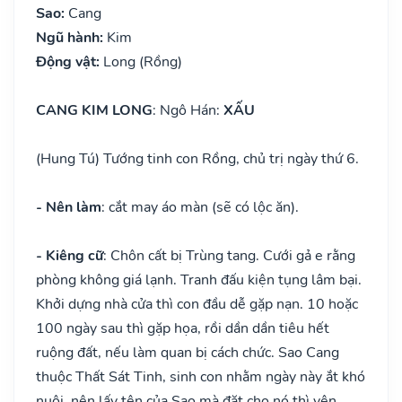
Sao:
Cang
Ngũ hành:
Kim
Động vật:
Long (Rồng)
CANG KIM LONG
: Ngô Hán:
XẤU
(Hung Tú) Tướng tinh con Rồng, chủ trị ngày thứ 6.
- Nên làm
: cắt may áo màn (sẽ có lộc ăn).
- Kiêng cữ
: Chôn cất bị Trùng tang. Cưới gả e rằng
phòng không giá lạnh. Tranh đấu kiện tụng lâm bại.
Khởi dựng nhà cửa thì con đầu dễ gặp nạn. 10 hoặc
100 ngày sau thì gặp họa, rồi dần dần tiêu hết
ruộng đất, nếu làm quan bị cách chức. Sao Cang
thuộc Thất Sát Tinh, sinh con nhằm ngày này ắt khó
nuôi, nên lấy tên của Sao mà đặt cho nó thì yên