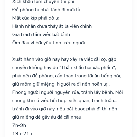
Xích khẩu lắm chuyên thị phi
Đề phòng ta phải lánh đi mới là
Mất của kíp phải dò la
Hành nhân chưa thấy ắt là viễn chinh
Gia trạch lắm việc bất bình
Ốm đau vì bởi yêu tinh trêu người..
Xuất hành vào giờ này hay xảy ra việc cãi cọ, gặp
chuyện không hay do "Thần khẩu hại xác phầm",
phải nên đề phòng, cẩn thận trong lời ăn tiếng nói,
giữ mồm giữ miệng. Người ra đi nên hoãn lại.
Phòng người người nguyền rủa, tránh lây bệnh. Nói
chung khi có việc hội họp, việc quan, tranh luận…
tránh đi vào giờ này, nếu bắt buộc phải đi thì nên
giữ miệng dễ gây ẩu đả cãi nhau.
7h-9h
19h-21h