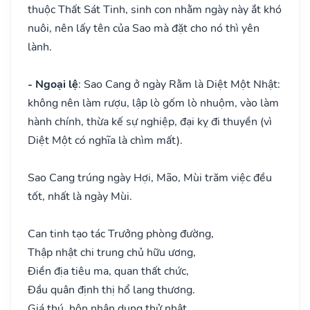
thuộc Thất Sát Tinh, sinh con nhằm ngày này ắt khó
nuôi, nên lấy tên của Sao mà đặt cho nó thì yên
lành.
- Ngoại lệ
: Sao Cang ở ngày Rằm là Diệt Một Nhật:
không nên làm rượu, lập lò gốm lò nhuộm, vào làm
hành chính, thừa kế sự nghiệp, đại kỵ đi thuyền (vì
Diệt Một có nghĩa là chìm mất).
Sao Cang trúng ngày Hợi, Mão, Mùi trăm việc đều
tốt, nhất là ngày Mùi.
Can tinh tạo tác Trưởng phòng đường,
Thập nhật chi trung chủ hữu ương,
Điền địa tiêu ma, quan thất chức,
Đầu quân định thị hổ lang thương.
Giá thú, hôn nhân dụng thử nhật,