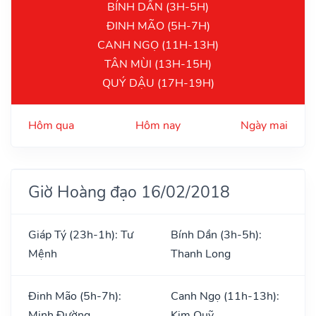
BÍNH DẦN (3H-5H)
ĐINH MÃO (5H-7H)
CANH NGỌ (11H-13H)
TÂN MÙI (13H-15H)
QUÝ DẬU (17H-19H)
Hôm qua
Hôm nay
Ngày mai
Giờ Hoàng đạo 16/02/2018
Giáp Tý (23h-1h): Tư
Bính Dần (3h-5h):
Mệnh
Thanh Long
Đinh Mão (5h-7h):
Canh Ngọ (11h-13h):
Minh Đường
Kim Quỹ