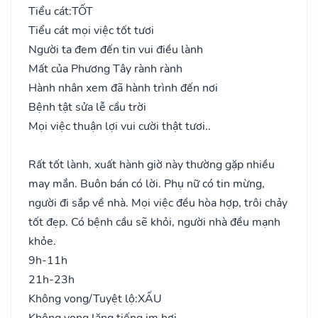
Tiểu cát:
TỐT
Tiểu cát mọi việc tốt tươi
Người ta đem đến tin vui điều lành
Mất của Phương Tây rành rành
Hành nhân xem đã hành trình đến nơi
Bệnh tật sửa lễ cầu trời
Mọi việc thuận lợi vui cười thật tươi..
Rất tốt lành, xuất hành giờ này thường gặp nhiều
may mắn. Buôn bán có lời. Phụ nữ có tin mừng,
người đi sắp về nhà. Mọi việc đều hòa hợp, trôi chảy
tốt đẹp. Có bệnh cầu sẽ khỏi, người nhà đều mạnh
khỏe.
9h-11h
21h-23h
Không vong/Tuyệt lộ:
XẤU
Không vong lặng tiếng im hơi