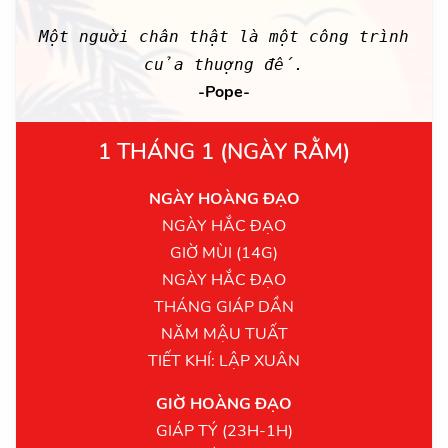
Một nguời chân thật là một công trình
của thuợng đế.
-Pope-
1 THÁNG 1 (NGÀY RẰM)
NGÀY HOÀNG ĐẠO
NGÀY HẮC ĐẠO
GIỜ MÙI (14G)
NGÀY HẮC ĐẠO
THÁNG GIÁP DẦN
NĂM MẬU TUẤT
TIẾT KHÍ: LẬP XUÂN
GIỜ HOÀNG ĐẠO
GIÁP TÝ (23H-1H)