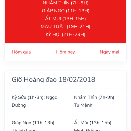
NHÂM THÌN (7H-9H)
GIÁP NGỌ (11H-13H)
ẤT MÙI (13H-15H)
MẬU TUẤT (19H-21H)
KỶ HỢI (21H-23H)
Hôm qua
Hôm nay
Ngày mai
Giờ Hoàng đạo 18/02/2018
Kỷ Sửu (1h-3h): Ngọc
Nhâm Thìn (7h-9h):
Đường
Tư Mệnh
Giáp Ngọ (11h-13h):
Ất Mùi (13h-15h):
Thanh Long
Minh Đường