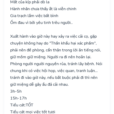
Mất của kíp phải dò la
Hành nhân chưa thấy ắt là viễn chinh
Gia trạch lắm việc bất bình
Ốm đau vì bởi yêu tinh trêu người..
Xuất hành vào giờ này hay xảy ra việc cãi cọ, gặp
chuyện không hay do "Thần khẩu hại xác phầm",
phải nên đề phòng, cẩn thận trong lời ăn tiếng nói,
giữ mồm giữ miệng. Người ra đi nên hoãn lại.
Phòng người người nguyền rủa, tránh lây bệnh. Nói
chung khi có việc hội họp, việc quan, tranh luận…
tránh đi vào giờ này, nếu bắt buộc phải đi thì nên
giữ miệng dễ gây ẩu đả cãi nhau.
3h-5h
15h-17h
Tiểu cát:
TỐT
Tiểu cát mọi việc tốt tươi