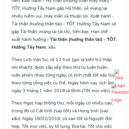
Nên xuất hành - Hỷ thần (hướng thần may mắn) -
TỐT: Hướng Tây Nam gặp Hỷ thần, sẽ mang lại
nhiều niềm vui, may mắn và thuận lợi. Xuất hành -
Tài thần (hướng thần tài) - TỐT: Hướng Tây Nam sẽ
gặp Tài thần, mang lại tài lộc, tiền bạc. Hạn chế
xuất hành hướng
- Tài thần (hướng thần tài) - TỐT:
Hướng Tây Nam
, xấu.
Theo Lịch Vạn Sự, có 12 trực (gọi là kiến trừ thập
nhị khách), được sắp xếp theo thứ tự tuần hoàn,
luân phiên nhau từng ngày, có tính chất tốt xấu tùy
theo từng công việc cụ thể. Ngày hôm nay, lịch âm
ngày 3 tháng 1 năm 2018 là Bình (Tốt mọi việc).
Theo Ngọc hạp thông thư, mỗi ngày có nhiều sao,
trong đó có Cát tinh (sao tốt) và Hung tinh (sao
xấu). Ngày 18/02/2018, có sao tốt là Nguyệt đức
hợp: Tốt mọi việc, kỵ tố tụng; Địa tài: Tốt cho việc