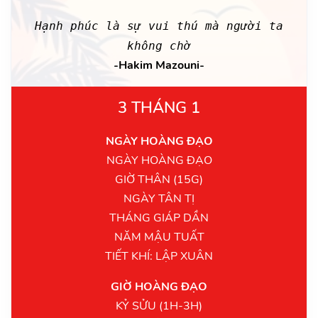
Hạnh phúc là sự vui thú mà người ta
không chờ
-Hakim Mazouni-
3 THÁNG 1
NGÀY HOÀNG ĐẠO
NGÀY HOÀNG ĐẠO
GIỜ THÂN (15G)
NGÀY TÂN TỊ
THÁNG GIÁP DẦN
NĂM MẬU TUẤT
TIẾT KHÍ: LẬP XUÂN
GIỜ HOÀNG ĐẠO
KỶ SỬU (1H-3H)