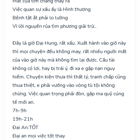
Mất của tìm chẳng thấy ra
Việc quan sự xấu ấy là Hình thương
Bệnh tật ắt phải lo lường
Vì lời nguyền rủa tìm phương giải trừ..
Đây là giờ Đại Hung, rất xấu. Xuất hành vào giờ này
thì mọi chuyện đều không may, rất nhiều người mất
của vào giờ này mà không tìm lại được. Cầu tài
không có lợi, hay bị trái ý, đi xa e gặp nạn nguy
hiểm. Chuyện kiện thưa thì thất lý, tranh chấp cũng
thua thiệt, e phải vướng vào vòng tù tội không
chừng. Việc quan trọng phải đòn, gặp ma quỷ cúng
tế mới an.
7h-9h
19h-21h
Đại An:
TỐT
Đại an mọi việc tốt thay