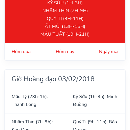
KỶ SỬU (1H-3H)
NHÂM THÌN (7H-9H)
QUÝ TỊ (9H-11H)
ẤT MÙI (13H-15H)
MẬU TUẤT (19H-21H)
Hôm qua
Hôm nay
Ngày mai
Giờ Hoàng đạo 03/02/2018
Mậu Tý (23h-1h):
Kỷ Sửu (1h-3h): Minh
Thanh Long
Đường
Nhâm Thìn (7h-9h):
Quý Tị (9h-11h): Bảo
Kim Quỹ
Quang