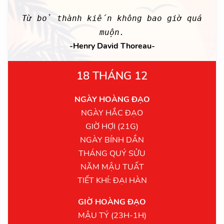
Từ bỏ thành kiến không bao giờ quá
muộn.
-Henry David Thoreau-
18 THÁNG 12
NGÀY HOÀNG ĐẠO
NGÀY HẮC ĐẠO
GIỜ HỢI (21G)
NGÀY BÍNH DẦN
THÁNG QUÝ SỬU
NĂM MẬU TUẤT
TIẾT KHÍ: ĐẠI HÀN
GIỜ HOÀNG ĐẠO
MẬU TÝ (23H-1H)