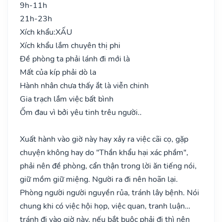
9h-11h
21h-23h
Xích khẩu:
XẤU
Xích khẩu lắm chuyên thị phi
Đề phòng ta phải lánh đi mới là
Mất của kíp phải dò la
Hành nhân chưa thấy ắt là viễn chinh
Gia trạch lắm việc bất bình
Ốm đau vì bởi yêu tinh trêu người..
Xuất hành vào giờ này hay xảy ra việc cãi cọ, gặp
chuyện không hay do "Thần khẩu hại xác phầm",
phải nên đề phòng, cẩn thận trong lời ăn tiếng nói,
giữ mồm giữ miệng. Người ra đi nên hoãn lại.
Phòng người người nguyền rủa, tránh lây bệnh. Nói
chung khi có việc hội họp, việc quan, tranh luận…
tránh đi vào giờ này, nếu bắt buộc phải đi thì nên