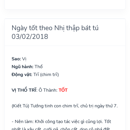
Ngày tốt theo Nhị thập bát tú
03/02/2018
Sao:
Vị
Ngũ hành:
Thổ
Động vật:
Trĩ (chim trĩ)
VỊ THỔ TRĨ
: Ô Thành:
TỐT
(Kiết Tú) Tướng tinh con chim trĩ, chủ trị ngày thứ 7.
- Nên làm: Khởi công tạo tác việc gì cũng lợi. Tốt
nhất là xây cất, cưới gả, chôn cất, dọn cỏ phá đất,