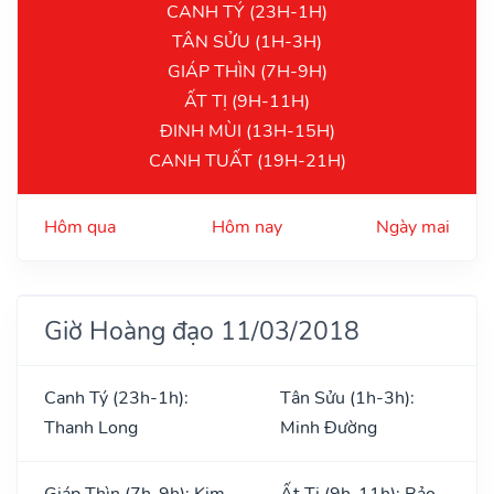
CANH TÝ (23H-1H)
TÂN SỬU (1H-3H)
GIÁP THÌN (7H-9H)
ẤT TỊ (9H-11H)
ĐINH MÙI (13H-15H)
CANH TUẤT (19H-21H)
Hôm qua
Hôm nay
Ngày mai
Giờ Hoàng đạo 11/03/2018
Canh Tý (23h-1h):
Tân Sửu (1h-3h):
Thanh Long
Minh Đường
Giáp Thìn (7h-9h): Kim
Ất Tị (9h-11h): Bảo