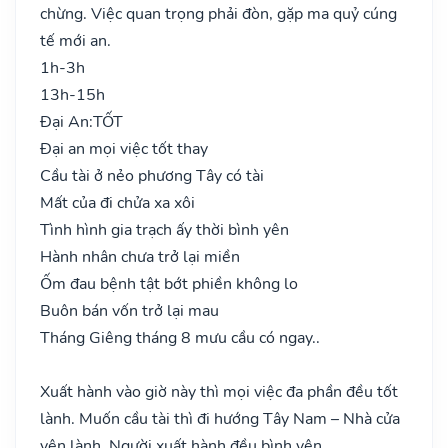
chừng. Việc quan trọng phải đòn, gặp ma quỷ cúng
tế mới an.
1h-3h
13h-15h
Đại An:
TỐT
Đại an mọi việc tốt thay
Cầu tài ở nẻo phương Tây có tài
Mất của đi chửa xa xôi
Tình hình gia trạch ấy thời bình yên
Hành nhân chưa trở lại miền
Ốm đau bệnh tật bớt phiền không lo
Buôn bán vốn trở lại mau
Tháng Giêng tháng 8 mưu cầu có ngay..
Xuất hành vào giờ này thì mọi việc đa phần đều tốt
lành. Muốn cầu tài thì đi hướng Tây Nam – Nhà cửa
yên lành. Người xuất hành đều bình yên.