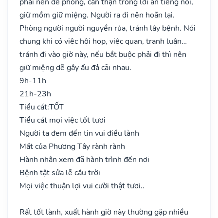
phải nên đề phòng, cẩn thận trong lời ăn tiếng nói,
giữ mồm giữ miệng. Người ra đi nên hoãn lại.
Phòng người người nguyền rủa, tránh lây bệnh. Nói
chung khi có việc hội họp, việc quan, tranh luận…
tránh đi vào giờ này, nếu bắt buộc phải đi thì nên
giữ miệng dễ gây ẩu đả cãi nhau.
9h-11h
21h-23h
Tiểu cát:
TỐT
Tiểu cát mọi việc tốt tươi
Người ta đem đến tin vui điều lành
Mất của Phương Tây rành rành
Hành nhân xem đã hành trình đến nơi
Bệnh tật sửa lễ cầu trời
Mọi việc thuận lợi vui cười thật tươi..
Rất tốt lành, xuất hành giờ này thường gặp nhiều