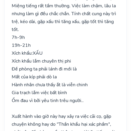
Miệng tiếng rất tầm thường. Việc làm chậm, lâu la
nhưng làm gì đều chắc chắn. Tính chất cung này trì
trệ, kéo dài, gặp xấu thì tăng xấu, gặp tốt thì tăng
tốt.
7h-9h
19h-21h
Xích khẩu:
XẤU
Xích khẩu lắm chuyên thị phi
Đề phòng ta phải lánh đi mới là
Mất của kíp phải dò la
Hành nhân chưa thấy ắt là viễn chinh
Gia trạch lắm việc bất bình
Ốm đau vì bởi yêu tinh trêu người..
Xuất hành vào giờ này hay xảy ra việc cãi cọ, gặp
chuyện không hay do "Thần khẩu hại xác phầm",