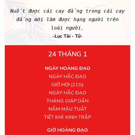
Nuốt được cái cay đắng trong cái cay
đắng mới làm được hạng người trên
loài người.
-Lục Tài - Tử-
24 THÁNG 1
NGÀY HOÀNG ĐẠO
NGÀY HẮC ĐẠO
GIỜ HỢI (21G)
NGÀY HẮC ĐẠO
THÁNG GIÁP DẦN
NĂM MẬU TUẤT
TIẾT KHÍ: KINH TRẬP
GIỜ HOÀNG ĐẠO