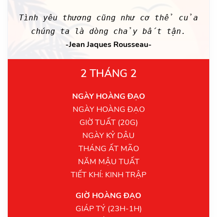
Tình yêu thương cũng như cơ thể của
chúng ta là dòng chảy bất tận.
-Jean Jaques Rousseau-
2 THÁNG 2
NGÀY HOÀNG ĐẠO
NGÀY HOÀNG ĐẠO
GIỜ TUẤT (20G)
NGÀY KỶ DẬU
THÁNG ẤT MÃO
NĂM MẬU TUẤT
TIẾT KHÍ: KINH TRẬP
GIỜ HOÀNG ĐẠO
GIÁP TÝ (23H-1H)