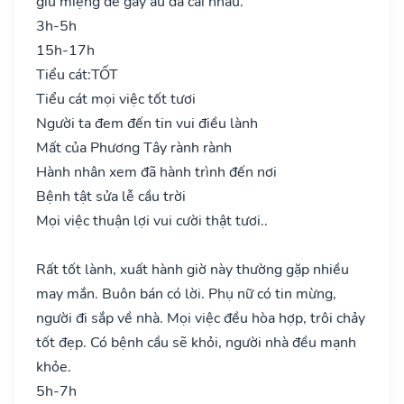
giữ miệng dễ gây ẩu đả cãi nhau.
3h-5h
15h-17h
Tiểu cát:
TỐT
Tiểu cát mọi việc tốt tươi
Người ta đem đến tin vui điều lành
Mất của Phương Tây rành rành
Hành nhân xem đã hành trình đến nơi
Bệnh tật sửa lễ cầu trời
Mọi việc thuận lợi vui cười thật tươi..
Rất tốt lành, xuất hành giờ này thường gặp nhiều
may mắn. Buôn bán có lời. Phụ nữ có tin mừng,
người đi sắp về nhà. Mọi việc đều hòa hợp, trôi chảy
tốt đẹp. Có bệnh cầu sẽ khỏi, người nhà đều mạnh
khỏe.
5h-7h