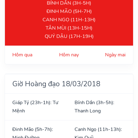
BÍNH DẦN (3H-5H)
ĐINH MÃO (5H-7H)
CANH NGỌ (11H-13H)
TÂN MÙI (13H-15H)
QUÝ DẬU (17H-19H)
Hôm qua
Hôm nay
Ngày mai
Giờ Hoàng đạo 18/03/2018
Giáp Tý (23h-1h): Tư
Bính Dần (3h-5h):
Mệnh
Thanh Long
Đinh Mão (5h-7h):
Canh Ngọ (11h-13h):
Minh Đường
Kim Quỹ