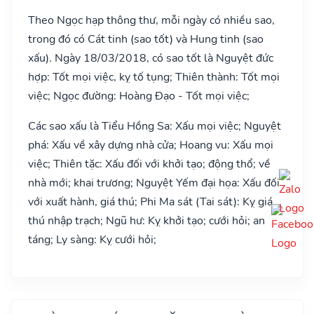
Theo Ngọc hạp thông thư, mỗi ngày có nhiều sao,
trong đó có Cát tinh (sao tốt) và Hung tinh (sao
xấu). Ngày 18/03/2018, có sao tốt là Nguyệt đức
hợp: Tốt mọi việc, kỵ tố tụng; Thiên thành: Tốt mọi
việc; Ngọc đường: Hoàng Đạo - Tốt mọi việc;
Các sao xấu là Tiểu Hồng Sa: Xấu mọi việc; Nguyệt
phá: Xấu về xây dựng nhà cửa; Hoang vu: Xấu mọi
việc; Thiên tặc: Xấu đối với khởi tạo; động thổ; về
nhà mới; khai trương; Nguyệt Yếm đại họa: Xấu đối
với xuất hành, giá thú; Phi Ma sát (Tai sát): Kỵ giá
thú nhập trạch; Ngũ hư: Kỵ khởi tạo; cưới hỏi; an
táng; Ly sàng: Kỵ cưới hỏi;