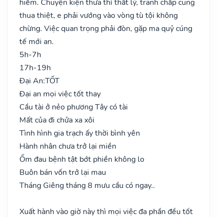
hiểm. Chuyện kiện thưa thì thất lý, tranh chấp cũng
thua thiệt, e phải vướng vào vòng tù tội không
chừng. Việc quan trọng phải đòn, gặp ma quỷ cúng
tế mới an.
5h-7h
17h-19h
Đại An:
TỐT
Đại an mọi việc tốt thay
Cầu tài ở nẻo phương Tây có tài
Mất của đi chửa xa xôi
Tình hình gia trạch ấy thời bình yên
Hành nhân chưa trở lại miền
Ốm đau bệnh tật bớt phiền không lo
Buôn bán vốn trở lại mau
Tháng Giêng tháng 8 mưu cầu có ngay..
Xuất hành vào giờ này thì mọi việc đa phần đều tốt