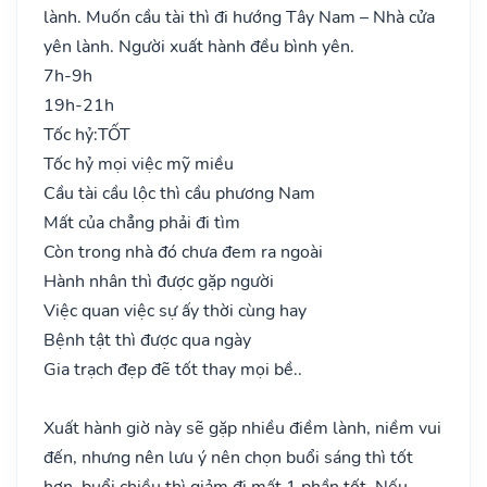
lành. Muốn cầu tài thì đi hướng Tây Nam – Nhà cửa
yên lành. Người xuất hành đều bình yên.
7h-9h
19h-21h
Tốc hỷ:
TỐT
Tốc hỷ mọi việc mỹ miều
Cầu tài cầu lộc thì cầu phương Nam
Mất của chẳng phải đi tìm
Còn trong nhà đó chưa đem ra ngoài
Hành nhân thì được gặp người
Việc quan việc sự ấy thời cùng hay
Bệnh tật thì được qua ngày
Gia trạch đẹp đẽ tốt thay mọi bề..
Xuất hành giờ này sẽ gặp nhiều điềm lành, niềm vui
đến, nhưng nên lưu ý nên chọn buổi sáng thì tốt
hơn, buổi chiều thì giảm đi mất 1 phần tốt. Nếu