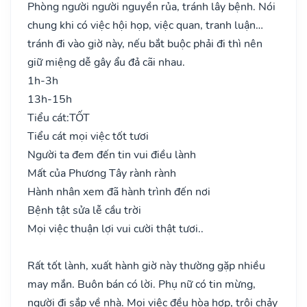
Phòng người người nguyền rủa, tránh lây bệnh. Nói
chung khi có việc hội họp, việc quan, tranh luận…
tránh đi vào giờ này, nếu bắt buộc phải đi thì nên
giữ miệng dễ gây ẩu đả cãi nhau.
1h-3h
13h-15h
Tiểu cát:
TỐT
Tiểu cát mọi việc tốt tươi
Người ta đem đến tin vui điều lành
Mất của Phương Tây rành rành
Hành nhân xem đã hành trình đến nơi
Bệnh tật sửa lễ cầu trời
Mọi việc thuận lợi vui cười thật tươi..
Rất tốt lành, xuất hành giờ này thường gặp nhiều
may mắn. Buôn bán có lời. Phụ nữ có tin mừng,
người đi sắp về nhà. Mọi việc đều hòa hợp, trôi chảy