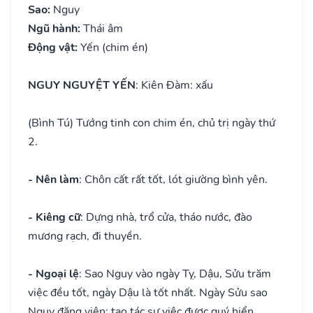
Sao:
Nguy
Ngũ hành:
Thái âm
Động vật:
Yến (chim én)
NGUY NGUYỆT YẾN
: Kiên Đàm: xấu
(Bình Tú) Tướng tinh con chim én, chủ trị ngày thứ
2.
- Nên làm
: Chôn cất rất tốt, lót giường bình yên.
- Kiêng cữ
: Dựng nhà, trổ cửa, tháo nước, đào
mương rạch, đi thuyền.
- Ngoại lệ
: Sao Nguy vào ngày Tỵ, Dậu, Sửu trăm
việc đều tốt, ngày Dậu là tốt nhất. Ngày Sửu sao
Nguy đăng viên: tạo tác sự việc được quý hiển.