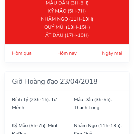
MẬU DẦN (3H-5H)
KỶ MÃO (5H-7H)
NHÂM NGỌ (11H-13H)
QUÝ MÙI (13H-15H)
ẤT DẬU (17H-19H)
Hôm qua
Hôm nay
Ngày mai
Giờ Hoàng đạo 23/04/2018
Bính Tý (23h-1h): Tư
Mậu Dần (3h-5h):
Mệnh
Thanh Long
Kỷ Mão (5h-7h): Minh
Nhâm Ngọ (11h-13h):
Đường
Kim Quỹ