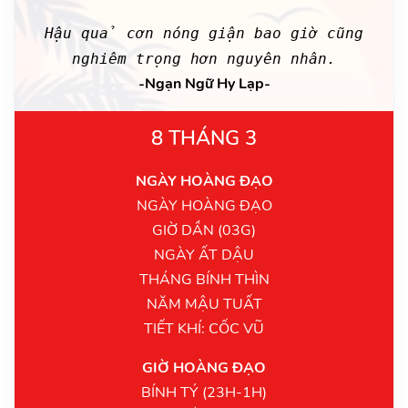
Hậu quả cơn nóng giận bao giờ cũng
nghiêm trọng hơn nguyên nhân.
-Ngạn Ngữ Hy Lạp-
8 THÁNG 3
NGÀY HOÀNG ĐẠO
NGÀY HOÀNG ĐẠO
GIỜ DẦN (03G)
NGÀY ẤT DẬU
THÁNG BÍNH THÌN
NĂM MẬU TUẤT
TIẾT KHÍ: CỐC VŨ
GIỜ HOÀNG ĐẠO
BÍNH TÝ (23H-1H)