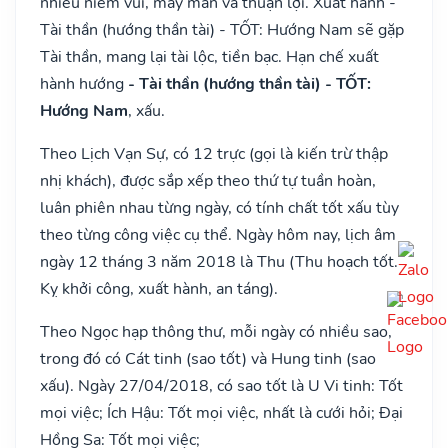
nhiều niềm vui, may mắn và thuận lợi. Xuất hành -
Tài thần (hướng thần tài) - TỐT: Hướng Nam sẽ gặp
Tài thần, mang lại tài lộc, tiền bạc. Hạn chế xuất
hành hướng
- Tài thần (hướng thần tài) - TỐT:
Hướng Nam
, xấu.
Theo Lịch Vạn Sự, có 12 trực (gọi là kiến trừ thập
nhị khách), được sắp xếp theo thứ tự tuần hoàn,
luân phiên nhau từng ngày, có tính chất tốt xấu tùy
theo từng công việc cụ thể. Ngày hôm nay, lịch âm
ngày 12 tháng 3 năm 2018 là Thu (Thu hoạch tốt.
Kỵ khởi công, xuất hành, an táng).
Theo Ngọc hạp thông thư, mỗi ngày có nhiều sao,
trong đó có Cát tinh (sao tốt) và Hung tinh (sao
xấu). Ngày 27/04/2018, có sao tốt là U Vi tinh: Tốt
mọi việc; Ích Hậu: Tốt mọi việc, nhất là cưới hỏi; Đại
Hồng Sa: Tốt mọi việc;