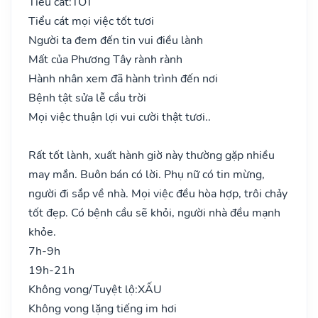
Tiểu cát:
TỐT
Tiểu cát mọi việc tốt tươi
Người ta đem đến tin vui điều lành
Mất của Phương Tây rành rành
Hành nhân xem đã hành trình đến nơi
Bệnh tật sửa lễ cầu trời
Mọi việc thuận lợi vui cười thật tươi..
Rất tốt lành, xuất hành giờ này thường gặp nhiều
may mắn. Buôn bán có lời. Phụ nữ có tin mừng,
người đi sắp về nhà. Mọi việc đều hòa hợp, trôi chảy
tốt đẹp. Có bệnh cầu sẽ khỏi, người nhà đều mạnh
khỏe.
7h-9h
19h-21h
Không vong/Tuyệt lộ:
XẤU
Không vong lặng tiếng im hơi