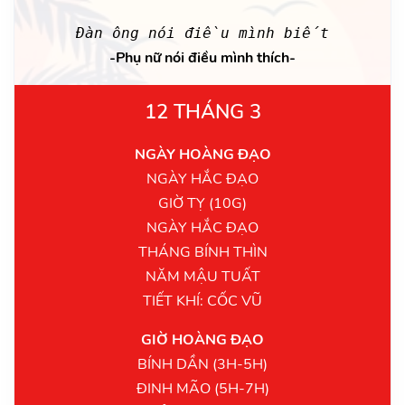
Đàn ông nói điều mình biết
-Phụ nữ nói điều mình thích-
12 THÁNG 3
NGÀY HOÀNG ĐẠO
NGÀY HẮC ĐẠO
GIỜ TỴ (10G)
NGÀY HẮC ĐẠO
THÁNG BÍNH THÌN
NĂM MẬU TUẤT
TIẾT KHÍ: CỐC VŨ
GIỜ HOÀNG ĐẠO
BÍNH DẦN (3H-5H)
ĐINH MÃO (5H-7H)