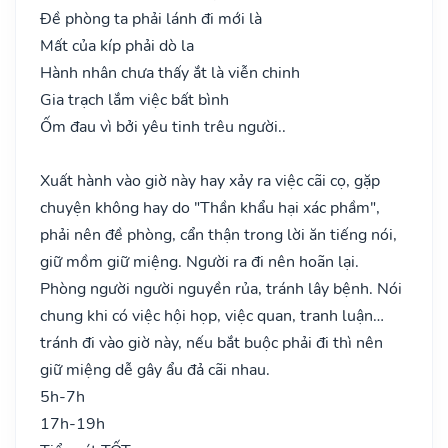
Đề phòng ta phải lánh đi mới là
Mất của kíp phải dò la
Hành nhân chưa thấy ắt là viễn chinh
Gia trạch lắm việc bất bình
Ốm đau vì bởi yêu tinh trêu người..
Xuất hành vào giờ này hay xảy ra việc cãi cọ, gặp
chuyện không hay do "Thần khẩu hại xác phầm",
phải nên đề phòng, cẩn thận trong lời ăn tiếng nói,
giữ mồm giữ miệng. Người ra đi nên hoãn lại.
Phòng người người nguyền rủa, tránh lây bệnh. Nói
chung khi có việc hội họp, việc quan, tranh luận…
tránh đi vào giờ này, nếu bắt buộc phải đi thì nên
giữ miệng dễ gây ẩu đả cãi nhau.
5h-7h
17h-19h