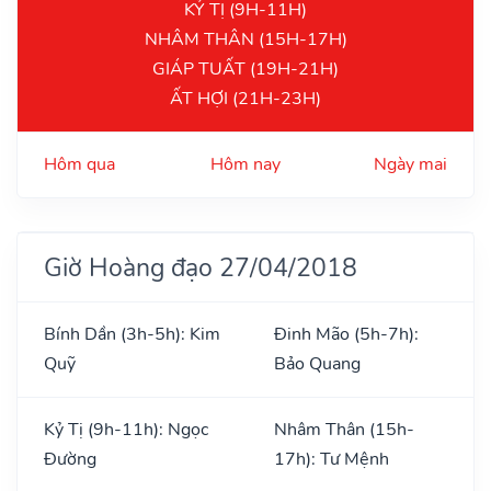
KỶ TỊ (9H-11H)
NHÂM THÂN (15H-17H)
GIÁP TUẤT (19H-21H)
ẤT HỢI (21H-23H)
Hôm qua
Hôm nay
Ngày mai
Giờ Hoàng đạo 27/04/2018
Bính Dần (3h-5h): Kim
Đinh Mão (5h-7h):
Quỹ
Bảo Quang
Kỷ Tị (9h-11h): Ngọc
Nhâm Thân (15h-
Đường
17h): Tư Mệnh