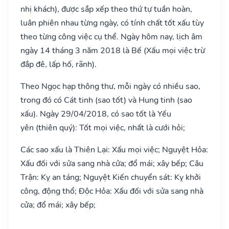
nhị khách), được sắp xếp theo thứ tự tuần hoàn,
luân phiên nhau từng ngày, có tính chất tốt xấu tùy
theo từng công việc cụ thể. Ngày hôm nay, lịch âm
ngày 14 tháng 3 năm 2018 là Bế (Xấu mọi việc trừ
đắp đê, lấp hố, rãnh).
Theo Ngọc hạp thông thư, mỗi ngày có nhiều sao,
trong đó có Cát tinh (sao tốt) và Hung tinh (sao
xấu). Ngày 29/04/2018, có sao tốt là Yếu
yên (thiên quý): Tốt mọi việc, nhất là cưới hỏi;
Các sao xấu là Thiên Lại: Xấu mọi việc; Nguyệt Hỏa:
Xấu đối với sửa sang nhà cửa; đổ mái; xây bếp; Câu
Trận: Kỵ an táng; Nguyệt Kiến chuyển sát: Kỵ khởi
công, động thổ; Độc Hỏa: Xấu đối với sửa sang nhà
cửa; đổ mái; xây bếp;