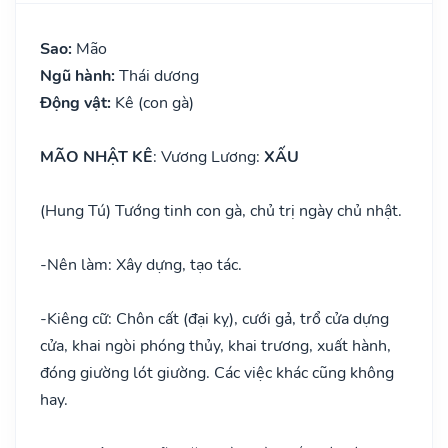
Sao:
Mão
Ngũ hành:
Thái dương
Động vật:
Kê (con gà)
MÃO NHẬT KÊ
: Vương Lương:
XẤU
(Hung Tú) Tướng tinh con gà, chủ trị ngày chủ nhật.
-
Nên làm: Xây dựng, tạo tác.
-
Kiêng cữ: Chôn cất (đại kỵ), cưới gả, trổ cửa dựng
cửa, khai ngòi phóng thủy, khai trương, xuất hành,
đóng giường lót giường. Các việc khác cũng không
hay.