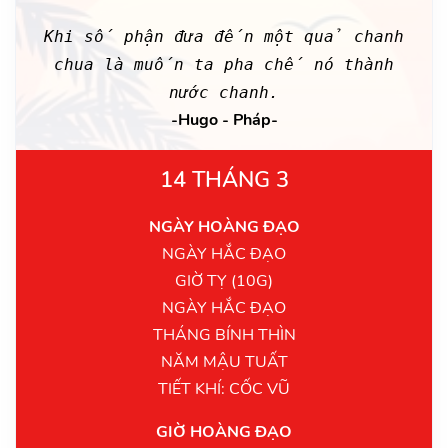
Khi số phận đưa đến một quả chanh
chua là muốn ta pha chế nó thành
nước chanh.
-Hugo - Pháp-
14 THÁNG 3
NGÀY HOÀNG ĐẠO
NGÀY HẮC ĐẠO
GIỜ TỴ (10G)
NGÀY HẮC ĐẠO
THÁNG BÍNH THÌN
NĂM MẬU TUẤT
TIẾT KHÍ: CỐC VŨ
GIỜ HOÀNG ĐẠO