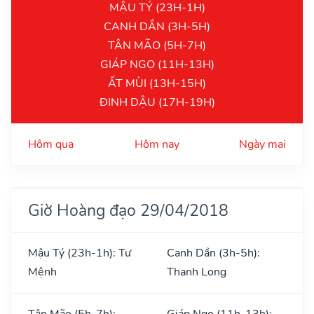
MẬU TÝ (23H-1H)
CANH DẦN (3H-5H)
TÂN MÃO (5H-7H)
GIÁP NGỌ (11H-13H)
ẤT MÙI (13H-15H)
ĐINH DẬU (17H-19H)
Hôm qua
Hôm nay
Ngày mai
Giờ Hoàng đạo 29/04/2018
Mậu Tý (23h-1h): Tư
Canh Dần (3h-5h):
Mệnh
Thanh Long
Tân Mão (5h-7h):
Giáp Ngọ (11h-13h):