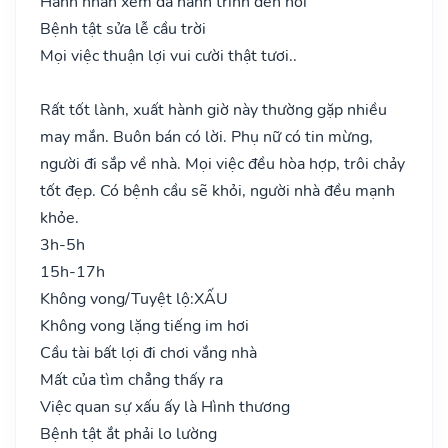
Hành nhân xem đã hành trình đến nơi
Bệnh tật sửa lễ cầu trời
Mọi việc thuận lợi vui cười thật tươi..
Rất tốt lành, xuất hành giờ này thường gặp nhiều
may mắn. Buôn bán có lời. Phụ nữ có tin mừng,
người đi sắp về nhà. Mọi việc đều hòa hợp, trôi chảy
tốt đẹp. Có bệnh cầu sẽ khỏi, người nhà đều mạnh
khỏe.
3h-5h
15h-17h
Không vong/Tuyệt lộ:
XẤU
Không vong lặng tiếng im hơi
Cầu tài bất lợi đi chơi vắng nhà
Mất của tìm chẳng thấy ra
Việc quan sự xấu ấy là Hình thương
Bệnh tật ắt phải lo lường