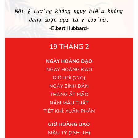
Một ý tưởng không nguy hiểm không
đáng được gọi là ý tưởng.
-Elbert Hubbard-
19 THÁNG 2
NGÀY HOÀNG ĐẠO
NGÀY HOÀNG ĐẠO
GIỜ HỢI (22G)
NGÀY BÍNH DẦN
THÁNG ẤT MÃO
NĂM MẬU TUẤT
TIẾT KHÍ: XUÂN PHÂN
GIỜ HOÀNG ĐẠO
MẬU TÝ (23H-1H)