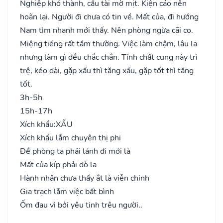
Nghiệp khó thành, cầu tài mờ mịt. Kiện cáo nên
hoãn lại. Người đi chưa có tin về. Mất của, đi hướng
Nam tìm nhanh mới thấy. Nên phòng ngừa cãi cọ.
Miệng tiếng rất tầm thường. Việc làm chậm, lâu la
nhưng làm gì đều chắc chắn. Tính chất cung này trì
trệ, kéo dài, gặp xấu thì tăng xấu, gặp tốt thì tăng
tốt.
3h-5h
15h-17h
Xích khẩu:
XẤU
Xích khẩu lắm chuyên thị phi
Đề phòng ta phải lánh đi mới là
Mất của kíp phải dò la
Hành nhân chưa thấy ắt là viễn chinh
Gia trạch lắm việc bất bình
Ốm đau vì bởi yêu tinh trêu người..