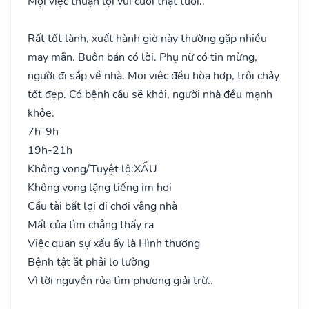
Mọi việc thuận lợi vui cười thật tươi..
Rất tốt lành, xuất hành giờ này thường gặp nhiều
may mắn. Buôn bán có lời. Phụ nữ có tin mừng,
người đi sắp về nhà. Mọi việc đều hòa hợp, trôi chảy
tốt đẹp. Có bệnh cầu sẽ khỏi, người nhà đều mạnh
khỏe.
7h-9h
19h-21h
Không vong/Tuyệt lộ:
XẤU
Không vong lặng tiếng im hơi
Cầu tài bất lợi đi chơi vắng nhà
Mất của tìm chẳng thấy ra
Việc quan sự xấu ấy là Hình thương
Bệnh tật ắt phải lo lường
Vì lời nguyền rủa tìm phương giải trừ..