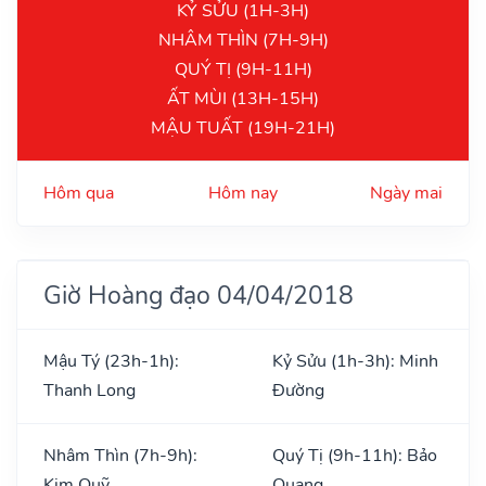
KỶ SỬU (1H-3H)
NHÂM THÌN (7H-9H)
QUÝ TỊ (9H-11H)
ẤT MÙI (13H-15H)
MẬU TUẤT (19H-21H)
Hôm qua
Hôm nay
Ngày mai
Giờ Hoàng đạo 04/04/2018
Mậu Tý (23h-1h):
Kỷ Sửu (1h-3h): Minh
Thanh Long
Đường
Nhâm Thìn (7h-9h):
Quý Tị (9h-11h): Bảo
Kim Quỹ
Quang