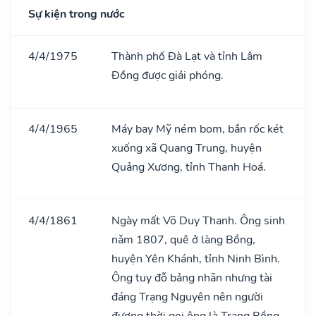
Sự kiện trong nước
4/4/1975
Thành phố Đà Lạt và tỉnh Lâm
Đồng được giải phóng.
4/4/1965
Máy bay Mỹ ném bom, bắn rốc két
xuống xã Quang Trung, huyện
Quảng Xương, tỉnh Thanh Hoá.
4/4/1861
Ngày mất Võ Duy Thanh. Ông sinh
nǎm 1807, quê ở làng Bồng,
huyện Yên Khánh, tỉnh Ninh Bình.
Ông tuy đỗ bảng nhãn nhưng tài
đáng Trạng Nguyên nên người
đương thời gọi ông là Trạng Bồng.