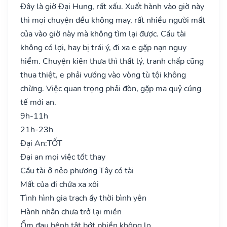
Đây là giờ Đại Hung, rất xấu. Xuất hành vào giờ này
thì mọi chuyện đều không may, rất nhiều người mất
của vào giờ này mà không tìm lại được. Cầu tài
không có lợi, hay bị trái ý, đi xa e gặp nạn nguy
hiểm. Chuyện kiện thưa thì thất lý, tranh chấp cũng
thua thiệt, e phải vướng vào vòng tù tội không
chừng. Việc quan trọng phải đòn, gặp ma quỷ cúng
tế mới an.
9h-11h
21h-23h
Đại An:
TỐT
Đại an mọi việc tốt thay
Cầu tài ở nẻo phương Tây có tài
Mất của đi chửa xa xôi
Tình hình gia trạch ấy thời bình yên
Hành nhân chưa trở lại miền
Ốm đau bệnh tật bớt phiền không lo