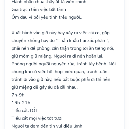
Hành nhân chưa thấy ắt là viễn chinh
Gia trạch lắm việc bất bình
Ốm đau vì bởi yêu tinh trêu người..
Xuất hành vào giờ này hay xảy ra việc cãi cọ, gặp
chuyện không hay do "Thần khẩu hại xác phầm",
phải nên đề phòng, cẩn thận trong lời ăn tiếng nói,
giữ mồm giữ miệng. Người ra đi nên hoãn lại.
Phòng người người nguyền rủa, tránh lây bệnh. Nói
chung khi có việc hội họp, việc quan, tranh luận…
tránh đi vào giờ này, nếu bắt buộc phải đi thì nên
giữ miệng dễ gây ẩu đả cãi nhau.
7h-9h
19h-21h
Tiểu cát:
TỐT
Tiểu cát mọi việc tốt tươi
Người ta đem đến tin vui điều lành