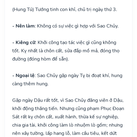
(Hung Tú) Tướng tinh con khỉ, chủ trị ngày thứ 3.
- Nên làm
: Không có sự việc gì hợp với Sao Chủy.
- Kiêng cữ
: Khởi công tạo tác việc gì cũng không
tốt. Kỵ nhất là chôn cất, sửa đắp mồ mả, đóng thọ
đường (đóng hòm để sẵn).
- Ngoại lệ
: Sao Chủy gặp ngày Tỵ bị đoạt khí, hung
càng thêm hung.
Gặp ngày Dậu rất tốt, vì Sao Chủy đăng viên ở Dậu,
khởi động thăng tiến. Nhưng cũng phạm Phục Đoạn
Sát rất kỵ chôn cất, xuất hành, thừa kế sự nghiệp,
chia gia tài, khởi công làm lò nhuộm lò gốm; nhưng
nên xây tường, lấp hang lỗ, làm cầu tiêu, kết dứt