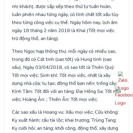
nhị khách), được sắp xếp theo thứ tự tuần hoàn,
luân phiên nhau từng ngày, có tính chất tốt xấu tùy
theo từng công việc cụ thể. Ngày hôm nay, lịch âm
ngày 18 tháng 2 năm 2018 là Khai (Tốt mọi việc
trừ động thổ, an táng).
Theo Ngọc hạp thông thư, mỗi ngày có nhiều sao,
trong đó có Cát tinh (sao tốt) và Hung tinh (sao
xấu). Ngày 03/04/2018, có sao tốt là Thiên Quý:
Tốt mọi việc; Sinh khí: Tốt mọi việc, nhất là xây
dựng nhà cửa; tu tạo; động thổ ban nền; trồng cây;
Kính Tâm: Tốt đối với an táng; Đại Hồng Sa: Tốt mọi
việc; Hoàng Ân: ; Thiên Ân: Tốt mọi việc;
Các sao xấu là Hoang vu: Xấu mọi việc; Cửu không:
Kỵ xuất hành; cầu tài lộc; khai trương; Trùng Tang:
Kỵ cưới hỏi; an táng; khởi công, động thổ, xây dựng