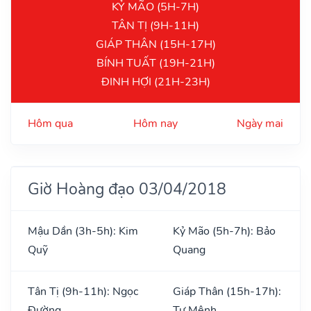
KỶ MÃO (5H-7H)
TÂN TỊ (9H-11H)
GIÁP THÂN (15H-17H)
BÍNH TUẤT (19H-21H)
ĐINH HỢI (21H-23H)
Hôm qua
Hôm nay
Ngày mai
Giờ Hoàng đạo 03/04/2018
Mậu Dần (3h-5h): Kim
Kỷ Mão (5h-7h): Bảo
Quỹ
Quang
Tân Tị (9h-11h): Ngọc
Giáp Thân (15h-17h):
Đường
Tư Mệnh