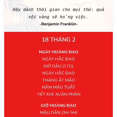
Hãy dành thời gian cho mọi thứ: quá
vội vàng sẽ hỏng việc.
-Benjamin Franklin-
18 THÁNG 2
NGÀY HOÀNG ĐẠO
NGÀY HẮC ĐẠO
GIỜ DẬU (17G)
NGÀY HẮC ĐẠO
THÁNG ẤT MÃO
NĂM MẬU TUẤT
TIẾT KHÍ: XUÂN PHÂN
GIỜ HOÀNG ĐẠO
MẬU DẦN (3H-5H)