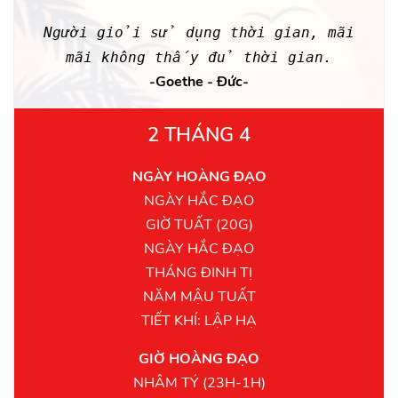
Người giỏi sử dụng thời gian, mãi
mãi không thấy đủ thời gian.
-Goethe - Đức-
2 THÁNG 4
NGÀY HOÀNG ĐẠO
NGÀY HẮC ĐẠO
GIỜ TUẤT (20G)
NGÀY HẮC ĐẠO
THÁNG ĐINH TỊ
NĂM MẬU TUẤT
TIẾT KHÍ: LẬP HẠ
GIỜ HOÀNG ĐẠO
NHÂM TÝ (23H-1H)