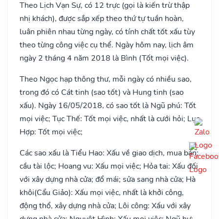
Theo Lịch Vạn Sự, có 12 trực (gọi là kiến trừ thập
nhị khách), được sắp xếp theo thứ tự tuần hoàn,
luân phiên nhau từng ngày, có tính chất tốt xấu tùy
theo từng công việc cụ thể. Ngày hôm nay, lịch âm
ngày 2 tháng 4 năm 2018 là Bình (Tốt mọi việc).
Theo Ngọc hạp thông thư, mỗi ngày có nhiều sao,
trong đó có Cát tinh (sao tốt) và Hung tinh (sao
xấu). Ngày 16/05/2018, có sao tốt là Ngũ phú: Tốt
mọi việc; Tục Thế: Tốt mọi việc, nhất là cưới hỏi; Lục
Hợp: Tốt mọi việc;
Các sao xấu là Tiểu Hao: Xấu về giao dịch, mua bán;
cầu tài lộc; Hoang vu: Xấu mọi việc; Hỏa tai: Xấu đối
với xây dựng nhà cửa; đổ mái; sửa sang nhà cửa; Hà
khôi(Cẩu Giảo): Xấu mọi việc, nhất là khởi công,
động thổ, xây dựng nhà cửa; Lôi công: Xấu với xây
dựng nhà cửa; Nguyệt Hình: Xấu mọi việc; Ngũ hư: