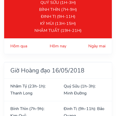
QUÝ SỬU (1H-3H)
BÍNH THÌN (7H-9H)
ĐINH TỊ (9H-11H)
KỶ MÙI (13H-15H)
NHÂM TUẤT (19H-21H)
Hôm qua
Hôm nay
Ngày mai
Giờ Hoàng đạo 16/05/2018
Nhâm Tý (23h-1h):
Quý Sửu (1h-3h):
Thanh Long
Minh Đường
Bính Thìn (7h-9h):
Đinh Tị (9h-11h): Bảo
Kim Quỹ
Quang