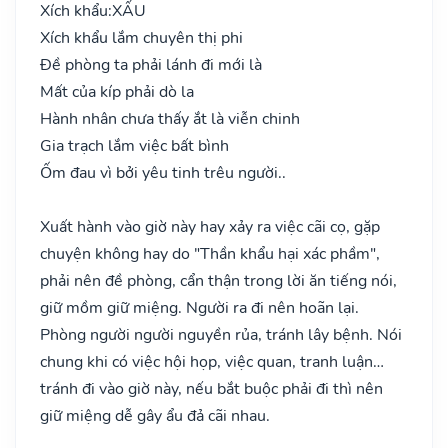
Xích khẩu:
XẤU
Xích khẩu lắm chuyên thị phi
Đề phòng ta phải lánh đi mới là
Mất của kíp phải dò la
Hành nhân chưa thấy ắt là viễn chinh
Gia trạch lắm việc bất bình
Ốm đau vì bởi yêu tinh trêu người..
Xuất hành vào giờ này hay xảy ra việc cãi cọ, gặp
chuyện không hay do "Thần khẩu hại xác phầm",
phải nên đề phòng, cẩn thận trong lời ăn tiếng nói,
giữ mồm giữ miệng. Người ra đi nên hoãn lại.
Phòng người người nguyền rủa, tránh lây bệnh. Nói
chung khi có việc hội họp, việc quan, tranh luận…
tránh đi vào giờ này, nếu bắt buộc phải đi thì nên
giữ miệng dễ gây ẩu đả cãi nhau.