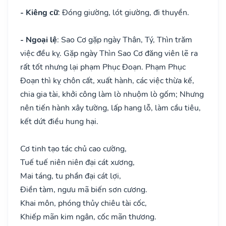
- Kiêng cữ
: Đóng giường, lót giường, đi thuyền.
- Ngoại lệ
: Sao Cơ gặp ngày Thân, Tý, Thìn trăm
việc đều kỵ. Gặp ngày Thìn Sao Cơ đăng viên lẽ ra
rất tốt nhưng lại phạm Phục Đoạn. Phạm Phục
Đoạn thì kỵ chôn cất, xuất hành, các việc thừa kế,
chia gia tài, khởi công làm lò nhuộm lò gốm; Nhưng
nên tiến hành xây tường, lấp hang lỗ, làm cầu tiêu,
kết dứt điều hung hại.
Cơ tinh tạo tác chủ cao cường,
Tuế tuế niên niên đại cát xương,
Mai táng, tu phần đại cát lợi,
Điền tàm, ngưu mã biến sơn cương.
Khai môn, phóng thủy chiêu tài cốc,
Khiếp mãn kim ngân, cốc mãn thương.