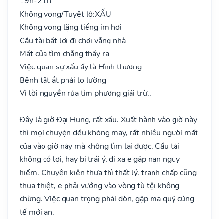
19h-21h
Không vong/Tuyệt lộ:
XẤU
Không vong lặng tiếng im hơi
Cầu tài bất lợi đi chơi vắng nhà
Mất của tìm chẳng thấy ra
Việc quan sự xấu ấy là Hình thương
Bệnh tật ắt phải lo lường
Vì lời nguyền rủa tìm phương giải trừ..
Đây là giờ Đại Hung, rất xấu. Xuất hành vào giờ này
thì mọi chuyện đều không may, rất nhiều người mất
của vào giờ này mà không tìm lại được. Cầu tài
không có lợi, hay bị trái ý, đi xa e gặp nạn nguy
hiểm. Chuyện kiện thưa thì thất lý, tranh chấp cũng
thua thiệt, e phải vướng vào vòng tù tội không
chừng. Việc quan trọng phải đòn, gặp ma quỷ cúng
tế mới an.