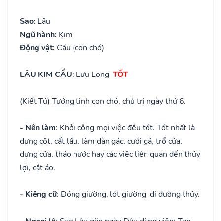
Sao:
Lâu
Ngũ hành:
Kim
Động vật:
Cẩu (con chó)
LÂU KIM CẨU
: Lưu Long:
TỐT
(Kiết Tú) Tướng tinh con chó, chủ trị ngày thứ 6.
- Nên làm
: Khởi công mọi việc đều tốt. Tốt nhất là
dựng cột, cất lầu, làm dàn gác, cưới gả, trổ cửa,
dựng cửa, tháo nước hay các việc liên quan đến thủy
lợi, cắt áo.
- Kiêng cữ
: Đóng giường, lót giường, đi đường thủy.
- Ngoại lệ
: Sao Lâu gặp ngày Dậu đăng viên: Tạo