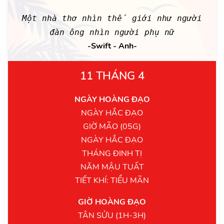
Một nhà thơ nhìn thế giới như người
đàn ông nhìn người phụ nữ
-Swift - Anh-
11 THÁNG 4
NGÀY HOÀNG ĐẠO
NGÀY HẮC ĐẠO
GIỜ MÃO (05G)
NGÀY HẮC ĐẠO
THÁNG ĐINH TỊ
NĂM MẬU TUẤT
TIẾT KHÍ: TIỂU MÃN
GIỜ HOÀNG ĐẠO
TÂN SỬU (1H-3H)