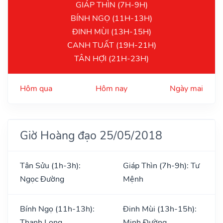
GIÁP THÌN (7H-9H)
BÍNH NGỌ (11H-13H)
ĐINH MÙI (13H-15H)
CANH TUẤT (19H-21H)
TÂN HỢI (21H-23H)
Hôm qua
Hôm nay
Ngày mai
Giờ Hoàng đạo 25/05/2018
Tân Sửu (1h-3h):
Giáp Thìn (7h-9h): Tư
Ngọc Đường
Mệnh
Bính Ngọ (11h-13h):
Đinh Mùi (13h-15h):
Thanh Long
Minh Đường