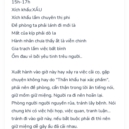
15h-17h
Xích khẩu:
XẤU
Xích khẩu lắm chuyên thị phi
Đề phòng ta phải lánh đi mới là
Mất của kíp phải dò la
Hành nhân chưa thấy ắt là viễn chinh
Gia trạch lắm việc bất bình
Ốm đau vì bởi yêu tinh trêu người..
Xuất hành vào giờ này hay xảy ra việc cãi cọ, gặp
chuyện không hay do "Thần khẩu hại xác phầm",
phải nên đề phòng, cẩn thận trong lời ăn tiếng nói,
giữ mồm giữ miệng. Người ra đi nên hoãn lại.
Phòng người người nguyền rủa, tránh lây bệnh. Nói
chung khi có việc hội họp, việc quan, tranh luận…
tránh đi vào giờ này, nếu bắt buộc phải đi thì nên
giữ miệng dễ gây ẩu đả cãi nhau.