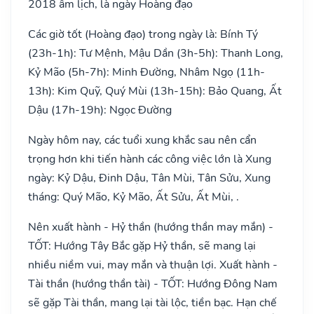
2018 âm lịch, là ngày Hoàng đạo
Các giờ tốt (Hoàng đạo) trong ngày là: Bính Tý
(23h-1h): Tư Mệnh, Mậu Dần (3h-5h): Thanh Long,
Kỷ Mão (5h-7h): Minh Đường, Nhâm Ngọ (11h-
13h): Kim Quỹ, Quý Mùi (13h-15h): Bảo Quang, Ất
Dậu (17h-19h): Ngọc Đường
Ngày hôm nay, các tuổi xung khắc sau nên cẩn
trọng hơn khi tiến hành các công việc lớn là Xung
ngày: Kỷ Dậu, Đinh Dậu, Tân Mùi, Tân Sửu, Xung
tháng: Quý Mão, Kỷ Mão, Ất Sửu, Ất Mùi, .
Nên xuất hành - Hỷ thần (hướng thần may mắn) -
TỐT: Hướng Tây Bắc gặp Hỷ thần, sẽ mang lại
nhiều niềm vui, may mắn và thuận lợi. Xuất hành -
Tài thần (hướng thần tài) - TỐT: Hướng Đông Nam
sẽ gặp Tài thần, mang lại tài lộc, tiền bạc. Hạn chế