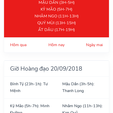
MẬU DẦN (3H-5H)
KỶ MÃO (5H-7H)
NHÂM NGỌ (11H-13H)
QUÝ MÙI (13H-15H)
ẤT DẬU (17H-19H)
Hôm qua
Hôm nay
Ngày mai
Giờ Hoàng đạo 20/09/2018
Bính Tý (23h-1h): Tư
Mậu Dần (3h-5h):
Mệnh
Thanh Long
Kỷ Mão (5h-7h): Minh
Nhâm Ngọ (11h-13h):
Đường
Kim Quỹ