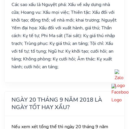
Các sao xấu là Nguyệt phá: Xấu về xây dựng nhà
cửa; Hoang vu: Xấu mọi việc; Thiên tặc: Xấu đối với
khởi tạo; động thổ; về nhà mới; khai trương; Nguyệt
Yếm đại họa: Xấu đối với xuất hành, giá thú; Thần
cách: Kỵ tế tự; Phi Ma sát (Tai sát): Kỵ giá thú nhập
trạch; Trùng phục: Kỵ giá thú; an táng; Tội chỉ: Xấu
với tế tự; tố tụng; Ngũ hư: Kỵ khởi tạo; cưới hỏi; an
táng; Không phòng: Kỵ cưới hỏi; Âm thác: Kỵ xuất
hành; cưới hỏi; an táng;
NGÀY 20 THÁNG 9 NĂM 2018 LÀ
NGÀY TỐT HAY XẤU?
Nếu xem xét tổng thể thì ngày 20 tháng 9 năm