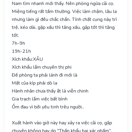
Nam tìm nhanh mới thấy. Nên phòng ngừa cãi cọ.
Miệng tiếng rất tầm thường. Việc làm chậm, lâu la
nhưng làm gì đều chắc chắn. Tính chất cung này trì
trệ, kéo dài, gặp xấu thì tăng xấu, gặp tốt thì tăng
tốt.
7h-9h
19h-21h
Xích khẩu:
XẤU
Xích khẩu lắm chuyên thị phi
Đề phòng ta phải lánh đi mới là
Mất của kíp phải dò la
Hành nhân chưa thấy ắt là viễn chinh
Gia trạch lắm việc bất bình
Ốm đau vì bởi yêu tinh trêu người..
Xuất hành vào giờ này hay xảy ra việc cãi cọ, gặp
chuyện không hay do "Thần khẩu hại xác phầm",