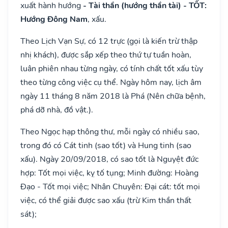
xuất hành hướng
- Tài thần (hướng thần tài) - TỐT:
Hướng Đông Nam
, xấu.
Theo Lịch Vạn Sự, có 12 trực (gọi là kiến trừ thập
nhị khách), được sắp xếp theo thứ tự tuần hoàn,
luân phiên nhau từng ngày, có tính chất tốt xấu tùy
theo từng công việc cụ thể. Ngày hôm nay, lịch âm
ngày 11 tháng 8 năm 2018 là Phá (Nên chữa bệnh,
phá dỡ nhà, đồ vật.).
Theo Ngọc hạp thông thư, mỗi ngày có nhiều sao,
trong đó có Cát tinh (sao tốt) và Hung tinh (sao
xấu). Ngày 20/09/2018, có sao tốt là Nguyệt đức
hợp: Tốt mọi việc, kỵ tố tụng; Minh đường: Hoàng
Đạo - Tốt mọi việc; Nhân Chuyên: Đại cát: tốt mọi
việc, có thể giải được sao xấu (trừ Kim thần thất
sát);