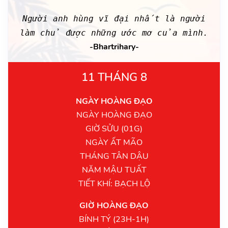
Người anh hùng vĩ đại nhất là người
làm chủ được những ước mơ của mình.
-Bhartrihary-
11 THÁNG 8
NGÀY HOÀNG ĐẠO
NGÀY HOÀNG ĐẠO
GIỜ SỬU (01G)
NGÀY ẤT MÃO
THÁNG TÂN DẬU
NĂM MẬU TUẤT
TIẾT KHÍ: BẠCH LỘ
GIỜ HOÀNG ĐẠO
BÍNH TÝ (23H-1H)