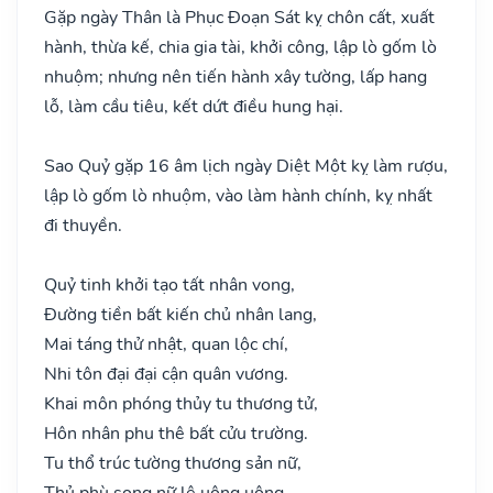
Gặp ngày Thân là Phục Đoạn Sát kỵ chôn cất, xuất
hành, thừa kế, chia gia tài, khởi công, lập lò gốm lò
nhuộm; nhưng nên tiến hành xây tường, lấp hang
lỗ, làm cầu tiêu, kết dứt điều hung hại.
Sao Quỷ gặp 16 âm lịch ngày Diệt Một kỵ làm rượu,
lập lò gốm lò nhuộm, vào làm hành chính, kỵ nhất
đi thuyền.
Quỷ tinh khởi tạo tất nhân vong,
Đường tiền bất kiến chủ nhân lang,
Mai táng thử nhật, quan lộc chí,
Nhi tôn đại đại cận quân vương.
Khai môn phóng thủy tu thương tử,
Hôn nhân phu thê bất cửu trường.
Tu thổ trúc tường thương sản nữ,
Thủ phù song nữ lệ uông uông.