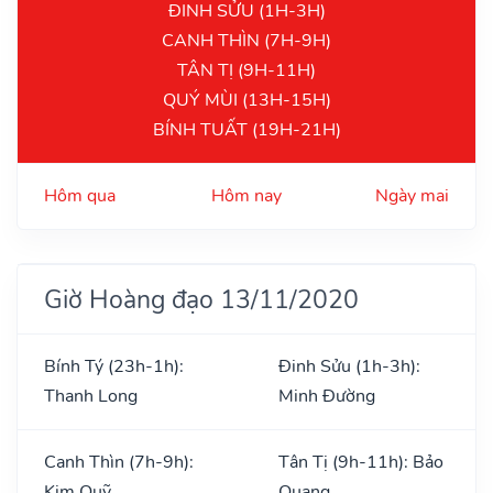
ĐINH SỬU (1H-3H)
CANH THÌN (7H-9H)
TÂN TỊ (9H-11H)
QUÝ MÙI (13H-15H)
BÍNH TUẤT (19H-21H)
Hôm qua
Hôm nay
Ngày mai
Giờ Hoàng đạo 13/11/2020
Bính Tý (23h-1h):
Đinh Sửu (1h-3h):
Thanh Long
Minh Đường
Canh Thìn (7h-9h):
Tân Tị (9h-11h): Bảo
Kim Quỹ
Quang