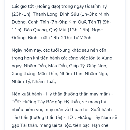
Các giờ tốt (Hoàng đạo) trong ngày là: Bính Tý
(23h-1h): Thanh Long, Đinh Sửu (1h-3h): Minh
Đường, Canh Thìn (7h-9h): Kim Quỹ, Tân Tị (9h-
11h): Bảo Quang, Quý Mùi (13h-15h): Ngọc
Đường, Bính Tuất (19h-21h): Tư Mệnh
Ngày hôm nay, các tuổi xung khắc sau nên cẩn
trọng hơn khi tiến hành các công việc lớn là Xung
ngày: Nhâm Dần, Mậu Dần, Giáp Tý, Giáp Ngọ,
Xung tháng: Mậu Thìn, Nhâm Thìn, Nhâm Ngọ,
Nhâm Tý, Nhâm Tuất, .
Nên xuất hành - Hỷ thần (hướng thần may mắn) -
TỐT: Hướng Tây Bắc gặp Hỷ thần, sẽ mang lại
nhiều niềm vui, may mắn và thuận lợi. Xuất hành -
Tài thần (hướng thần tài) - TỐT: Hướng Tây Nam sẽ
gặp Tài thần, mang lại tài lộc, tiền bạc. Hạn chế