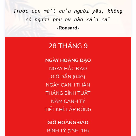
Trước con mắt của người yêu, không
có người phụ nữ nào xấu cả
-Ronsard-
28 THÁNG 9
NGÀY HOÀNG ĐẠO
NGÀY HẮC ĐẠO
GIỜ DẦN (04G)
NGÀY CANH THÂN
THÁNG BÍNH TUẤT
NĂM CANH TÝ
TIẾT KHÍ: LẬP ĐÔNG
GIỜ HOÀNG ĐẠO
BÍNH TÝ (23H-1H)