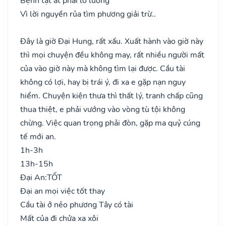
Bệnh tật ắt phải lo lường
Vì lời nguyền rủa tìm phương giải trừ..
Đây là giờ Đại Hung, rất xấu. Xuất hành vào giờ này
thì mọi chuyện đều không may, rất nhiều người mất
của vào giờ này mà không tìm lại được. Cầu tài
không có lợi, hay bị trái ý, đi xa e gặp nạn nguy
hiểm. Chuyện kiện thưa thì thất lý, tranh chấp cũng
thua thiệt, e phải vướng vào vòng tù tội không
chừng. Việc quan trọng phải đòn, gặp ma quỷ cúng
tế mới an.
1h-3h
13h-15h
Đại An:
TỐT
Đại an mọi việc tốt thay
Cầu tài ở nẻo phương Tây có tài
Mất của đi chửa xa xôi