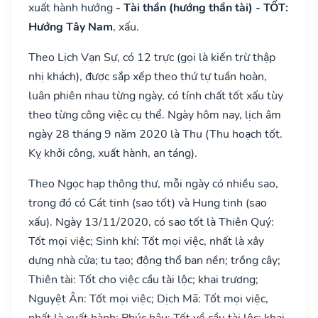
xuất hành hướng
- Tài thần (hướng thần tài) - TỐT:
Hướng Tây Nam
, xấu.
Theo Lịch Vạn Sự, có 12 trực (gọi là kiến trừ thập
nhị khách), được sắp xếp theo thứ tự tuần hoàn,
luân phiên nhau từng ngày, có tính chất tốt xấu tùy
theo từng công việc cụ thể. Ngày hôm nay, lịch âm
ngày 28 tháng 9 năm 2020 là Thu (Thu hoạch tốt.
Kỵ khởi công, xuất hành, an táng).
Theo Ngọc hạp thông thư, mỗi ngày có nhiều sao,
trong đó có Cát tinh (sao tốt) và Hung tinh (sao
xấu). Ngày 13/11/2020, có sao tốt là Thiên Quý:
Tốt mọi việc; Sinh khí: Tốt mọi việc, nhất là xây
dựng nhà cửa; tu tạo; động thổ ban nền; trồng cây;
Thiên tài: Tốt cho việc cầu tài lộc; khai trương;
Nguyệt Ân: Tốt mọi việc; Dịch Mã: Tốt mọi việc,
nhất là xuất hành; Phúc hậu: Tốt về cầu tài lộc; khai