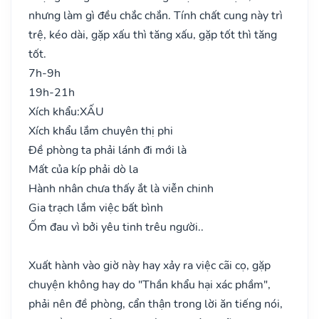
nhưng làm gì đều chắc chắn. Tính chất cung này trì
trệ, kéo dài, gặp xấu thì tăng xấu, gặp tốt thì tăng
tốt.
7h-9h
19h-21h
Xích khẩu:
XẤU
Xích khẩu lắm chuyên thị phi
Đề phòng ta phải lánh đi mới là
Mất của kíp phải dò la
Hành nhân chưa thấy ắt là viễn chinh
Gia trạch lắm việc bất bình
Ốm đau vì bởi yêu tinh trêu người..
Xuất hành vào giờ này hay xảy ra việc cãi cọ, gặp
chuyện không hay do "Thần khẩu hại xác phầm",
phải nên đề phòng, cẩn thận trong lời ăn tiếng nói,