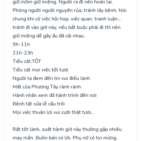
giữ mồm giữ miệng. Người ra đi nên hoãn lại.
Phòng người người nguyền rủa, tránh lây bệnh. Nói
chung khi có việc hội họp, việc quan, tranh luận…
tránh đi vào giờ này, nếu bắt buộc phải đi thì nên
giữ miệng dễ gây ẩu đả cãi nhau.
9h-11h
21h-23h
Tiểu cát:
TỐT
Tiểu cát mọi việc tốt tươi
Người ta đem đến tin vui điều lành
Mất của Phương Tây rành rành
Hành nhân xem đã hành trình đến nơi
Bệnh tật sửa lễ cầu trời
Mọi việc thuận lợi vui cười thật tươi..
Rất tốt lành, xuất hành giờ này thường gặp nhiều
may mắn. Buôn bán có lời. Phụ nữ có tin mừng,