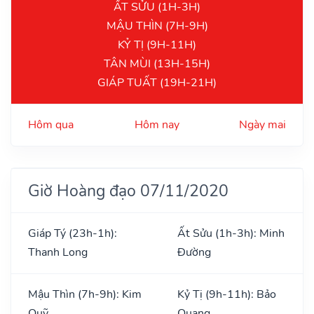
ẤT SỬU (1H-3H)
MẬU THÌN (7H-9H)
KỶ TỊ (9H-11H)
TÂN MÙI (13H-15H)
GIÁP TUẤT (19H-21H)
Hôm qua
Hôm nay
Ngày mai
Giờ Hoàng đạo 07/11/2020
Giáp Tý (23h-1h):
Ất Sửu (1h-3h): Minh
Thanh Long
Đường
Mậu Thìn (7h-9h): Kim
Kỷ Tị (9h-11h): Bảo
Quỹ
Quang