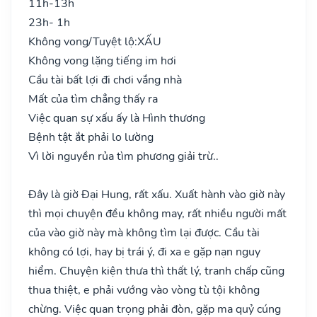
11h-13h
23h- 1h
Không vong/Tuyệt lộ:
XẤU
Không vong lặng tiếng im hơi
Cầu tài bất lợi đi chơi vắng nhà
Mất của tìm chẳng thấy ra
Việc quan sự xấu ấy là Hình thương
Bệnh tật ắt phải lo lường
Vì lời nguyền rủa tìm phương giải trừ..
Đây là giờ Đại Hung, rất xấu. Xuất hành vào giờ này
thì mọi chuyện đều không may, rất nhiều người mất
của vào giờ này mà không tìm lại được. Cầu tài
không có lợi, hay bị trái ý, đi xa e gặp nạn nguy
hiểm. Chuyện kiện thưa thì thất lý, tranh chấp cũng
thua thiệt, e phải vướng vào vòng tù tội không
chừng. Việc quan trọng phải đòn, gặp ma quỷ cúng