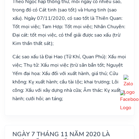
Theo Ngọc hạp thông thư, mỗi ngày có nhiều sao,
trong đó có Cát tinh (sao tốt) và Hung tinh (sao
xấu). Ngày 07/11/2020, có sao tốt là Thiên Quan:
Tốt mọi việc; Tam Hợp: Tốt mọi việc; Nhân Chuyên:
Đại cát: tốt mọi việc, có thể giải được sao xấu (trừ
Kim thần thất sát);
Các sao xấu là Đại Hao (Tử Khí, Quan Phú): Xấu mọi
việc; Thụ tử: Xấu mọi việc (trừ săn bắn tốt; Nguyệt
Yếm đại họa: Xấu đối với xuất hành, giá thú; Cửu
không: Kỵ xuất hành; cầu tài lộc; khai trương; Lôi
công: Xấu với xây dựng nhà cửa; Âm thác: Kỵ xuất
hành; cưới hỏi; an táng;
NGÀY 7 THÁNG 11 NĂM 2020 LÀ