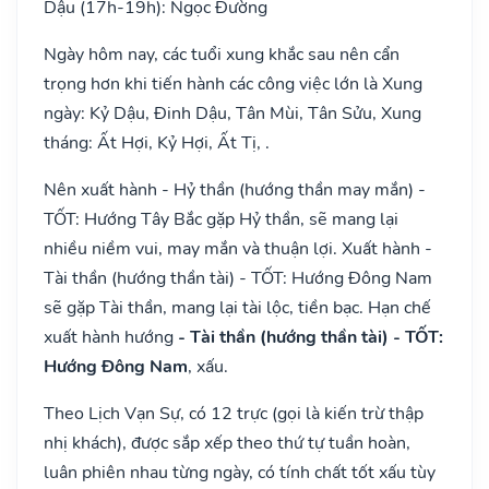
Dậu (17h-19h): Ngọc Đường
Ngày hôm nay, các tuổi xung khắc sau nên cẩn
trọng hơn khi tiến hành các công việc lớn là Xung
ngày: Kỷ Dậu, Đinh Dậu, Tân Mùi, Tân Sửu, Xung
tháng: Ất Hợi, Kỷ Hợi, Ất Tị, .
Nên xuất hành - Hỷ thần (hướng thần may mắn) -
TỐT: Hướng Tây Bắc gặp Hỷ thần, sẽ mang lại
nhiều niềm vui, may mắn và thuận lợi. Xuất hành -
Tài thần (hướng thần tài) - TỐT: Hướng Đông Nam
sẽ gặp Tài thần, mang lại tài lộc, tiền bạc. Hạn chế
xuất hành hướng
- Tài thần (hướng thần tài) - TỐT:
Hướng Đông Nam
, xấu.
Theo Lịch Vạn Sự, có 12 trực (gọi là kiến trừ thập
nhị khách), được sắp xếp theo thứ tự tuần hoàn,
luân phiên nhau từng ngày, có tính chất tốt xấu tùy