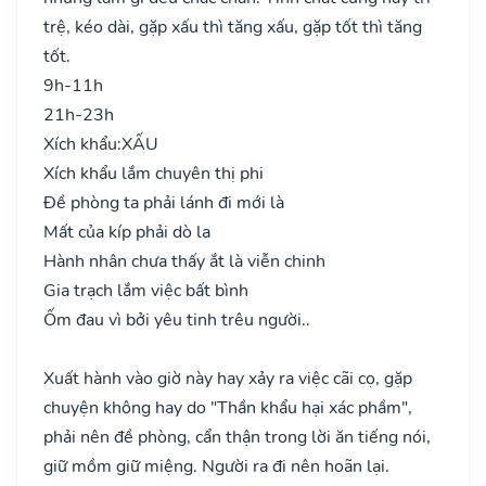
trệ, kéo dài, gặp xấu thì tăng xấu, gặp tốt thì tăng
tốt.
9h-11h
21h-23h
Xích khẩu:
XẤU
Xích khẩu lắm chuyên thị phi
Đề phòng ta phải lánh đi mới là
Mất của kíp phải dò la
Hành nhân chưa thấy ắt là viễn chinh
Gia trạch lắm việc bất bình
Ốm đau vì bởi yêu tinh trêu người..
Xuất hành vào giờ này hay xảy ra việc cãi cọ, gặp
chuyện không hay do "Thần khẩu hại xác phầm",
phải nên đề phòng, cẩn thận trong lời ăn tiếng nói,
giữ mồm giữ miệng. Người ra đi nên hoãn lại.