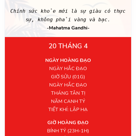
Chính sức khỏe mới là sự giàu có thực
sự, không phải vàng và bạc.
-Mahatma Gandhi-
20 THÁNG 4
NGÀY HOÀNG ĐẠO
NGÀY HẮC ĐẠO
GIỜ SỬU (01G)
NGÀY HẮC ĐẠO
THÁNG TÂN TỊ
NĂM CANH TÝ
TIẾT KHÍ: LẬP HẠ
GIỜ HOÀNG ĐẠO
BÍNH TÝ (23H-1H)