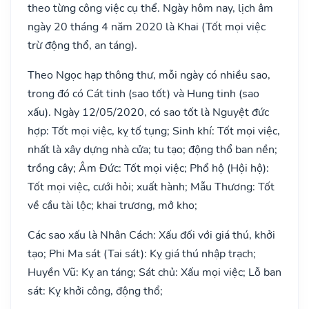
theo từng công việc cụ thể. Ngày hôm nay, lịch âm
ngày 20 tháng 4 năm 2020 là Khai (Tốt mọi việc
trừ động thổ, an táng).
Theo Ngọc hạp thông thư, mỗi ngày có nhiều sao,
trong đó có Cát tinh (sao tốt) và Hung tinh (sao
xấu). Ngày 12/05/2020, có sao tốt là Nguyệt đức
hợp: Tốt mọi việc, kỵ tố tụng; Sinh khí: Tốt mọi việc,
nhất là xây dựng nhà cửa; tu tạo; động thổ ban nền;
trồng cây; Âm Đức: Tốt mọi việc; Phổ hộ (Hội hộ):
Tốt mọi việc, cưới hỏi; xuất hành; Mẫu Thương: Tốt
về cầu tài lộc; khai trương, mở kho;
Các sao xấu là Nhân Cách: Xấu đối với giá thú, khởi
tạo; Phi Ma sát (Tai sát): Kỵ giá thú nhập trạch;
Huyền Vũ: Kỵ an táng; Sát chủ: Xấu mọi việc; Lỗ ban
sát: Kỵ khởi công, động thổ;