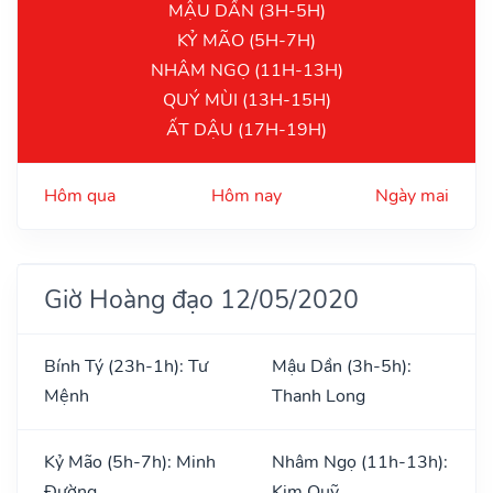
MẬU DẦN (3H-5H)
KỶ MÃO (5H-7H)
NHÂM NGỌ (11H-13H)
QUÝ MÙI (13H-15H)
ẤT DẬU (17H-19H)
Hôm qua
Hôm nay
Ngày mai
Giờ Hoàng đạo 12/05/2020
Bính Tý (23h-1h): Tư
Mậu Dần (3h-5h):
Mệnh
Thanh Long
Kỷ Mão (5h-7h): Minh
Nhâm Ngọ (11h-13h):
Đường
Kim Quỹ