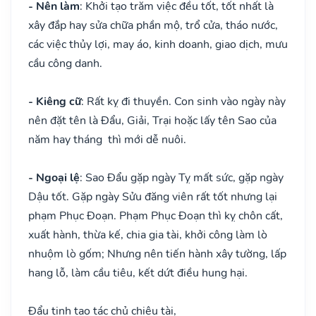
- Nên làm
: Khởi tạo trăm việc đều tốt, tốt nhất là
xây đắp hay sửa chữa phần mộ, trổ cửa, tháo nước,
các việc thủy lợi, may áo, kinh doanh, giao dịch, mưu
cầu công danh.
- Kiêng cữ
: Rất kỵ đi thuyền. Con sinh vào ngày này
nên đặt tên là Đẩu, Giải, Trại hoặc lấy tên Sao của
năm hay tháng thì mới dễ nuôi.
- Ngoại lệ
: Sao Đẩu gặp ngày Tỵ mất sức, gặp ngày
Dậu tốt. Gặp ngày Sửu đăng viên rất tốt nhưng lại
phạm Phục Đoạn. Phạm Phục Đoạn thì kỵ chôn cất,
xuất hành, thừa kế, chia gia tài, khởi công làm lò
nhuộm lò gốm; Nhưng nên tiến hành xây tường, lấp
hang lỗ, làm cầu tiêu, kết dứt điều hung hại.
Đẩu tinh tạo tác chủ chiêu tài,