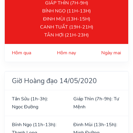
GIÁP THÌN (7H-9H)
BÍNH NGỌ (11H-13H)
ĐINH MÙI (13H-15H)
CANH TUẤT (19H-21H)
TÂN HỢI (21H-23H)
Hôm qua
Hôm nay
Ngày mai
Giờ Hoàng đạo 14/05/2020
Tân Sửu (1h-3h):
Giáp Thìn (7h-9h): Tư
Ngọc Đường
Mệnh
Bính Ngọ (11h-13h):
Đinh Mùi (13h-15h):
Thanh Long
Minh Đường