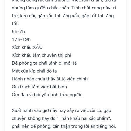
nhưng làm gì đều chắc chắn. Tính chất cung này trì
trệ, kéo dài, gặp xấu thì tăng xấu, gặp tốt thì tăng
tốt.
5h-7h
17h-19h
Xích khẩu:
XẤU
Xích khẩu lắm chuyên thị phi
Đề phòng ta phải lánh đi mới là
Mất của kíp phải dò la
Hành nhân chưa thấy ắt là viễn chinh
Gia trạch lắm việc bất bình
Ốm đau vì bởi yêu tinh trêu người..
Xuất hành vào giờ này hay xảy ra việc cãi cọ, gặp
chuyện không hay do "Thần khẩu hại xác phầm",
phải nên đề phòng, cẩn thận trong lời ăn tiếng nói,