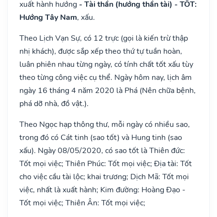
xuất hành hướng
- Tài thần (hướng thần tài) - TỐT:
Hướng Tây Nam
, xấu.
Theo Lịch Vạn Sự, có 12 trực (gọi là kiến trừ thập
nhị khách), được sắp xếp theo thứ tự tuần hoàn,
luân phiên nhau từng ngày, có tính chất tốt xấu tùy
theo từng công việc cụ thể. Ngày hôm nay, lịch âm
ngày 16 tháng 4 năm 2020 là Phá (Nên chữa bệnh,
phá dỡ nhà, đồ vật.).
Theo Ngọc hạp thông thư, mỗi ngày có nhiều sao,
trong đó có Cát tinh (sao tốt) và Hung tinh (sao
xấu). Ngày 08/05/2020, có sao tốt là Thiên đức:
Tốt mọi việc; Thiên Phúc: Tốt mọi việc; Địa tài: Tốt
cho việc cầu tài lộc; khai trương; Dịch Mã: Tốt mọi
việc, nhất là xuất hành; Kim đường: Hoàng Đạo -
Tốt mọi việc; Thiên Ân: Tốt mọi việc;