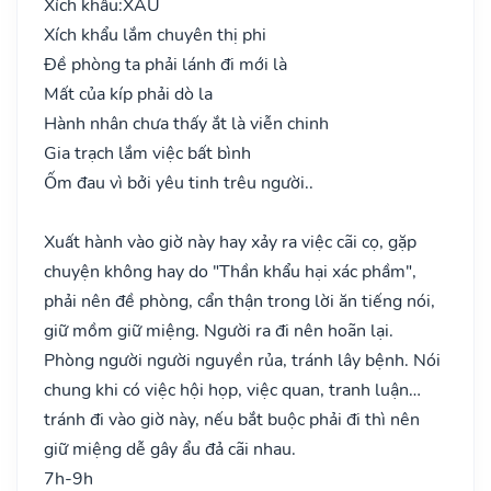
Xích khẩu:
XẤU
Xích khẩu lắm chuyên thị phi
Đề phòng ta phải lánh đi mới là
Mất của kíp phải dò la
Hành nhân chưa thấy ắt là viễn chinh
Gia trạch lắm việc bất bình
Ốm đau vì bởi yêu tinh trêu người..
Xuất hành vào giờ này hay xảy ra việc cãi cọ, gặp
chuyện không hay do "Thần khẩu hại xác phầm",
phải nên đề phòng, cẩn thận trong lời ăn tiếng nói,
giữ mồm giữ miệng. Người ra đi nên hoãn lại.
Phòng người người nguyền rủa, tránh lây bệnh. Nói
chung khi có việc hội họp, việc quan, tranh luận…
tránh đi vào giờ này, nếu bắt buộc phải đi thì nên
giữ miệng dễ gây ẩu đả cãi nhau.
7h-9h