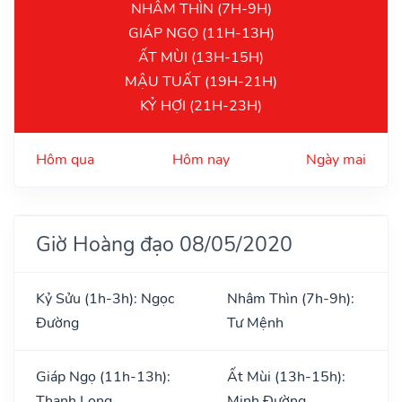
NHÂM THÌN (7H-9H)
GIÁP NGỌ (11H-13H)
ẤT MÙI (13H-15H)
MẬU TUẤT (19H-21H)
KỶ HỢI (21H-23H)
Hôm qua
Hôm nay
Ngày mai
Giờ Hoàng đạo 08/05/2020
Kỷ Sửu (1h-3h): Ngọc
Nhâm Thìn (7h-9h):
Đường
Tư Mệnh
Giáp Ngọ (11h-13h):
Ất Mùi (13h-15h):
Thanh Long
Minh Đường