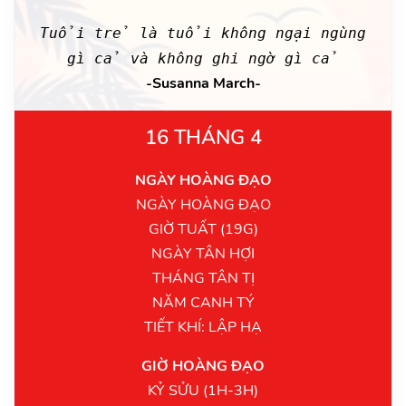
Tuổi trẻ là tuổi không ngại ngùng
gì cả và không ghi ngờ gì cả
-Susanna March-
16 THÁNG 4
NGÀY HOÀNG ĐẠO
NGÀY HOÀNG ĐẠO
GIỜ TUẤT (19G)
NGÀY TÂN HỢI
THÁNG TÂN TỊ
NĂM CANH TÝ
TIẾT KHÍ: LẬP HẠ
GIỜ HOÀNG ĐẠO
KỶ SỬU (1H-3H)