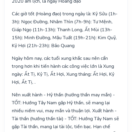
2020 âm lịch, là ngày Hoàng đạo
Các giờ tốt (Hoàng đạo) trong ngày là: Kỷ Sửu (1h-
3h): Ngọc Đường, Nhâm Thìn (7h-9h): Tư Mệnh,
Giáp Ngọ (11h-13h): Thanh Long, Ất Mùi (13h-
15h): Minh Đường, Mậu Tuất (19h-21h): Kim Quỹ,
Kỷ Hợi (21h-23h): Bảo Quang
Ngày hôm nay, các tuổi xung khắc sau nên cẩn
trọng hơn khi tiến hành các công việc lớn là Xung
ngày: Ất Tị, Kỷ Tị, Ất Hợi, Xung tháng: Ất Hợi, Kỷ
Hợi, Ất Tị, .
Nên xuất hành - Hỷ thần (hướng thần may mắn) -
TỐT: Hướng Tây Nam gặp Hỷ thần, sẽ mang lại
nhiều niềm vui, may mắn và thuận lợi. Xuất hành -
Tài thần (hướng thần tài) - TỐT: Hướng Tây Nam sẽ
gặp Tài thần, mang lại tài lộc, tiền bạc. Hạn chế