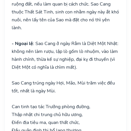
ruộng đất, nếu làm quan bị cách chức. Sao Cang
thuộc Thất Sát Tinh, sinh con nhằm ngày này ắt khó
nuôi, nên lấy tên của Sao mà đặt cho nó thì yên
lành.
- Ngoại lệ
: Sao Cang ở ngày Rằm là Diệt Một Nhật:
không nên làm rượu, lập lò gốm lò nhuộm, vào làm
hành chính, thừa kế sự nghiệp, đại kỵ đi thuyền (vì
Diệt Một có nghĩa là chìm mất).
Sao Cang trúng ngày Hợi, Mão, Mùi trăm việc đều
tốt, nhất là ngày Mùi.
Can tinh tạo tác Trưởng phòng đường,
Thập nhật chi trung chủ hữu ương,
Điền địa tiêu ma, quan thất chức,
Đầu quân định thị hổ lang thương.