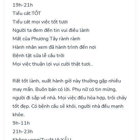
19h-21h
Tiểu cát:
TỐT
Tiểu cát mọi việc tốt tươi
Người ta đem đến tin vui điều lành
Mất của Phương Tây rành rành
Hành nhân xem đã hành trình đến nơi
Bệnh tật sửa lễ cầu trời
Mọi việc thuận lợi vui cười thật tươi..
Rất tốt lành, xuất hành giờ này thường gặp nhiều
may mắn. Buôn bán có lời. Phụ nữ có tin mừng,
người đi sắp về nhà. Mọi việc đều hòa hợp, trôi chảy
tốt đẹp. Có bệnh cầu sẽ khỏi, người nhà đều mạnh
khỏe.
9h-11h
21h-23h
Không vong/Tuyệt lộ:
XẤU