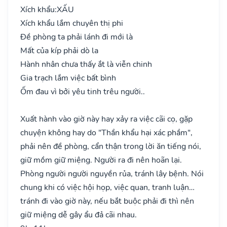
Xích khẩu:
XẤU
Xích khẩu lắm chuyên thị phi
Đề phòng ta phải lánh đi mới là
Mất của kíp phải dò la
Hành nhân chưa thấy ắt là viễn chinh
Gia trạch lắm việc bất bình
Ốm đau vì bởi yêu tinh trêu người..
Xuất hành vào giờ này hay xảy ra việc cãi cọ, gặp
chuyện không hay do "Thần khẩu hại xác phầm",
phải nên đề phòng, cẩn thận trong lời ăn tiếng nói,
giữ mồm giữ miệng. Người ra đi nên hoãn lại.
Phòng người người nguyền rủa, tránh lây bệnh. Nói
chung khi có việc hội họp, việc quan, tranh luận…
tránh đi vào giờ này, nếu bắt buộc phải đi thì nên
giữ miệng dễ gây ẩu đả cãi nhau.