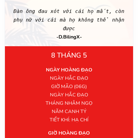
Đàn ông đau xót với cái họ mất, còn
phụ nữ với cái mà họ không thể nhận
được
-D.BilingX-
8 THÁNG 5
NGÀY HOÀNG ĐẠO
NGÀY HẮC ĐẠO
GIỜ MÃO (06G)
NGÀY HẮC ĐẠO
THÁNG NHÂM NGỌ
NĂM CANH TÝ
TIẾT KHÍ: HẠ CHÍ
GIỜ HOÀNG ĐẠO