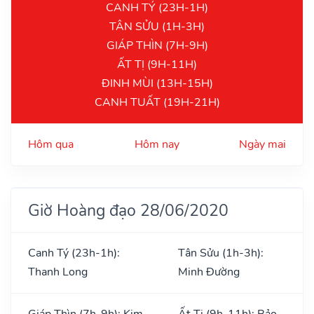
CANH TÝ (23H-1H)
TÂN SỬU (1H-3H)
GIÁP THÌN (7H-9H)
ẤT TỊ (9H-11H)
ĐINH MÙI (13H-15H)
CANH TUẤT (19H-21H)
Hôm qua
Hôm nay
Ngày mai
Giờ Hoàng đạo 28/06/2020
Canh Tý (23h-1h):
Tân Sửu (1h-3h):
Thanh Long
Minh Đường
Giáp Thìn (7h-9h): Kim
Ất Tị (9h-11h): Bảo