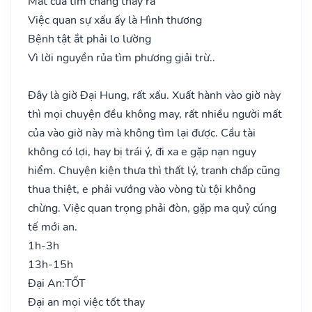
Mất của tìm chẳng thấy ra
Việc quan sự xấu ấy là Hình thương
Bệnh tật ắt phải lo lường
Vì lời nguyền rủa tìm phương giải trừ..
Đây là giờ Đại Hung, rất xấu. Xuất hành vào giờ này
thì mọi chuyện đều không may, rất nhiều người mất
của vào giờ này mà không tìm lại được. Cầu tài
không có lợi, hay bị trái ý, đi xa e gặp nạn nguy
hiểm. Chuyện kiện thưa thì thất lý, tranh chấp cũng
thua thiệt, e phải vướng vào vòng tù tội không
chừng. Việc quan trọng phải đòn, gặp ma quỷ cúng
tế mới an.
1h-3h
13h-15h
Đại An:
TỐT
Đại an mọi việc tốt thay