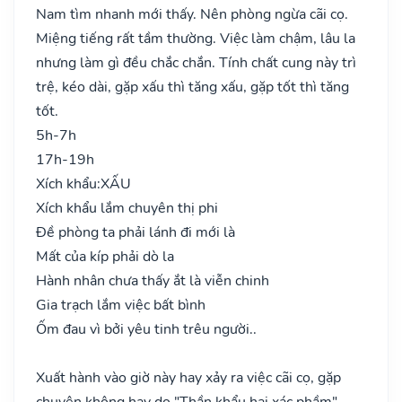
Nam tìm nhanh mới thấy. Nên phòng ngừa cãi cọ.
Miệng tiếng rất tầm thường. Việc làm chậm, lâu la
nhưng làm gì đều chắc chắn. Tính chất cung này trì
trệ, kéo dài, gặp xấu thì tăng xấu, gặp tốt thì tăng
tốt.
5h-7h
17h-19h
Xích khẩu:
XẤU
Xích khẩu lắm chuyên thị phi
Đề phòng ta phải lánh đi mới là
Mất của kíp phải dò la
Hành nhân chưa thấy ắt là viễn chinh
Gia trạch lắm việc bất bình
Ốm đau vì bởi yêu tinh trêu người..
Xuất hành vào giờ này hay xảy ra việc cãi cọ, gặp
chuyện không hay do "Thần khẩu hại xác phầm",