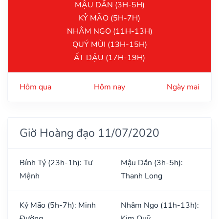
MẬU DẦN (3H-5H)
KỶ MÃO (5H-7H)
NHÂM NGỌ (11H-13H)
QUÝ MÙI (13H-15H)
ẤT DẬU (17H-19H)
Hôm qua
Hôm nay
Ngày mai
Giờ Hoàng đạo 11/07/2020
Bính Tý (23h-1h): Tư
Mậu Dần (3h-5h):
Mệnh
Thanh Long
Kỷ Mão (5h-7h): Minh
Nhâm Ngọ (11h-13h):
Đường
Kim Quỹ