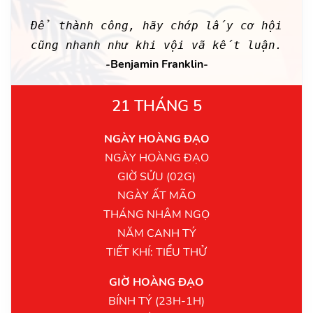
Để thành công, hãy chớp lấy cơ hội
cũng nhanh như khi vội vã kết luận.
-Benjamin Franklin-
21 THÁNG 5
NGÀY HOÀNG ĐẠO
NGÀY HOÀNG ĐẠO
GIỜ SỬU (02G)
NGÀY ẤT MÃO
THÁNG NHÂM NGỌ
NĂM CANH TÝ
TIẾT KHÍ: TIỂU THỬ
GIỜ HOÀNG ĐẠO
BÍNH TÝ (23H-1H)