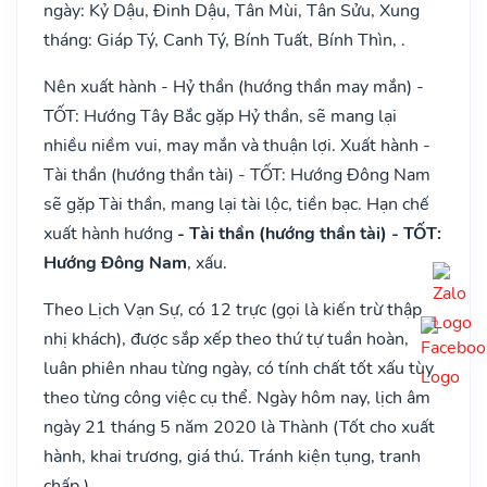
ngày: Kỷ Dậu, Đinh Dậu, Tân Mùi, Tân Sửu, Xung
tháng: Giáp Tý, Canh Tý, Bính Tuất, Bính Thìn, .
Nên xuất hành - Hỷ thần (hướng thần may mắn) -
TỐT: Hướng Tây Bắc gặp Hỷ thần, sẽ mang lại
nhiều niềm vui, may mắn và thuận lợi. Xuất hành -
Tài thần (hướng thần tài) - TỐT: Hướng Đông Nam
sẽ gặp Tài thần, mang lại tài lộc, tiền bạc. Hạn chế
xuất hành hướng
- Tài thần (hướng thần tài) - TỐT:
Hướng Đông Nam
, xấu.
Theo Lịch Vạn Sự, có 12 trực (gọi là kiến trừ thập
nhị khách), được sắp xếp theo thứ tự tuần hoàn,
luân phiên nhau từng ngày, có tính chất tốt xấu tùy
theo từng công việc cụ thể. Ngày hôm nay, lịch âm
ngày 21 tháng 5 năm 2020 là Thành (Tốt cho xuất
hành, khai trương, giá thú. Tránh kiện tụng, tranh
chấp.).