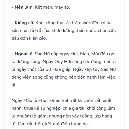
- Nên làm
: Kết màn, may áo.
- Kiêng cữ
: Khởi công tạo tác trăm việc đều có hại,
xấu nhất là trổ cửa, khơi đường tháo nước, chôn cất,
đầu đơn kiện cáo.
- Ngoại lệ
: Sao Nữ gặp ngày Hợi, Mão, Mùi đều gọi
là đường cùng. Ngày Quý Hợi cùng cực đúng mức vì
là ngày chót của 60 Hoa giáp. Ngày Hợi tuy Sao Nữ
đăng viên song cũng không nên tiến hành làm việc
gì.
Ngày Mão là Phục Đoạn Sát, rất kỵ chôn cất, xuất
hành, thừa kế sự nghiệp, chia gia tài, khởi công làm
lò nhuộm lò gốm; nhưng nên xây tường, lấp hang
lỗ, làm cầu tiêu, kết dứt điều hung hại.