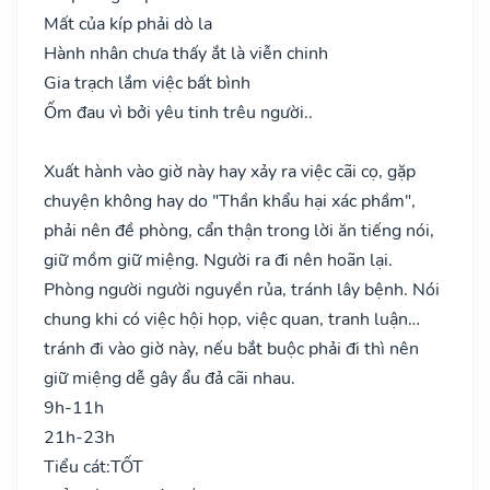
Mất của kíp phải dò la
Hành nhân chưa thấy ắt là viễn chinh
Gia trạch lắm việc bất bình
Ốm đau vì bởi yêu tinh trêu người..
Xuất hành vào giờ này hay xảy ra việc cãi cọ, gặp
chuyện không hay do "Thần khẩu hại xác phầm",
phải nên đề phòng, cẩn thận trong lời ăn tiếng nói,
giữ mồm giữ miệng. Người ra đi nên hoãn lại.
Phòng người người nguyền rủa, tránh lây bệnh. Nói
chung khi có việc hội họp, việc quan, tranh luận…
tránh đi vào giờ này, nếu bắt buộc phải đi thì nên
giữ miệng dễ gây ẩu đả cãi nhau.
9h-11h
21h-23h
Tiểu cát:
TỐT