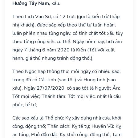
Hướng Tây Nam
, xấu.
Theo Lịch Vạn Sự, có 12 trực (gọi là kiến trừ thập
nhị khách), được sắp xếp theo thứ tự tuần hoàn,
luân phiên nhau từng ngày, có tính chất tốt xấu tùy
theo từng công việc cụ thể. Ngày hôm nay, lịch âm
ngày 7 tháng 6 năm 2020 là Kiến (Tốt với xuất
hành, giá thú nhưng tránh động thổ.).
Theo Ngọc hạp thông thư, mỗi ngày có nhiều sao,
trong đó có Cát tinh (sao tốt) và Hung tinh (sao
xấu). Ngày 27/07/2020, có sao tốt là Nguyệt Ân:
Tốt mọi việc; Thánh tâm: Tốt mọi việc, nhất là cầu
phúc, tế tự;
Các sao xấu là Thổ phủ: Kỵ xây dựng nhà cửa, khởi
công, động thổ; Thần cách: Kỵ tế tự; Huyền Vũ: Kỵ
an táng; Phủ đầu dát: Kỵ khởi công, động thổ; Tam