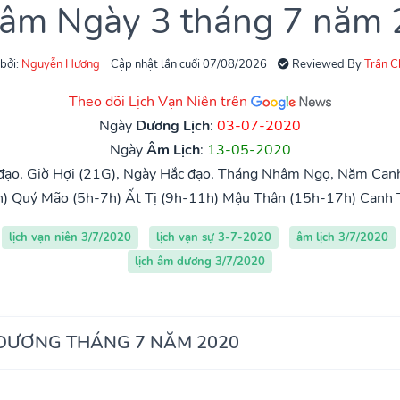
 âm Ngày 3 tháng 7 năm
 bởi:
Nguyễn Hương
Cập nhật lần cuối 07/08/2026
Reviewed By
Trần 
Theo dõi Lịch Vạn Niên trên
Ngày
Dương Lịch
:
03-07-2020
Ngày
Âm Lịch
:
13-05-2020
đạo, Giờ Hợi (21G), Ngày Hắc đạo, Tháng Nhâm Ngọ, Năm Canh 
h)
Quý Mão (5h-7h)
Ất Tị (9h-11h)
Mậu Thân (15h-17h)
Canh 
lịch vạn niên 3/7/2020
lịch vạn sự 3-7-2020
âm lịch 3/7/2020
lịch âm dương 3/7/2020
 DƯƠNG THÁNG 7 NĂM 2020