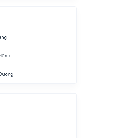
ang
Mệnh
 Đường