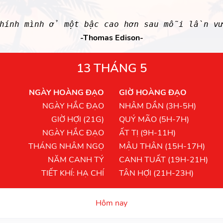
chính mình ở một bậc cao hơn sau mỗi lần v
-Thomas Edison-
13 THÁNG 5
NGÀY HOÀNG ĐẠO
GIỜ HOÀNG ĐẠO
NGÀY HẮC ĐẠO
NHÂM DẦN (3H-5H)
GIỜ HỢI (21G)
QUÝ MÃO (5H-7H)
NGÀY HẮC ĐẠO
ẤT TỊ (9H-11H)
THÁNG NHÂM NGỌ
MẬU THÂN (15H-17H)
NĂM CANH TÝ
CANH TUẤT (19H-21H)
TIẾT KHÍ: HẠ CHÍ
TÂN HỢI (21H-23H)
Hôm nay