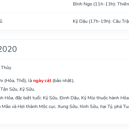
Bính Ngọ (11h-13h): Thiên
ũ
Kỷ Dậu (17h-19h): Câu Trậ
2020
 Thủy
i (Hỏa, Thổ), là
ngày cát
(bảo nhật).
 Tân Sửu, Kỷ Sửu.
 Hỏa, đặc biệt tuổi: Kỷ Sửu, Đinh Dậu, Kỷ Mùi thuộc hành Hỏa
Mão và Hợi thành Mộc cục. Xung Sửu, hình Sửu, hại Tý, phá Tu