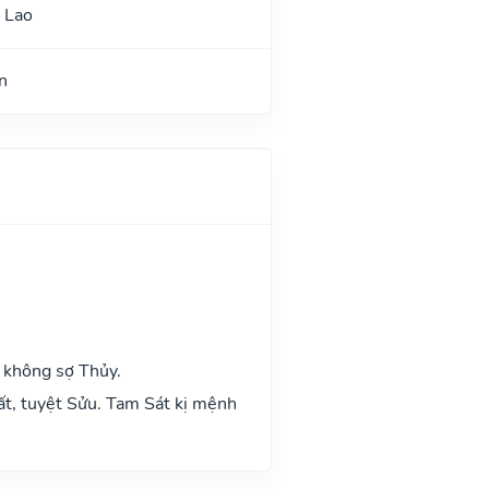
 Lao
n
 không sợ Thủy.
ất, tuyệt Sửu. Tam Sát kị mệnh